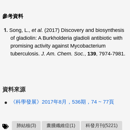
參考資料
Song, L.,
et al.
(2017) Discovery and biosynthesis
of gladiolin: A Burkholderia gladioli antibiotic with
promising activity against Mycobacterium
tuberculosis.
J. Am. Chem. Soc.
,
139
, 7974-7981.
資料來源
《科學發展》2017年8月，536期，74 ~ 77頁
肺結核(3)
囊腫纖維症(1)
科發月刊(5221)