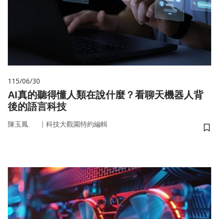
115/06/30
AI真的聽得懂人類在說什麼？看聊天機器人背
後的語言科技
｜
陳玉鳳
科技大觀園特約編輯
儲