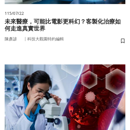
115/07/22
未來醫療，可能比電影更科幻？客製化治療如
何走進真實世界
｜
陳彥諺
科技大觀園特約編輯
儲