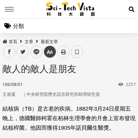
Menu
展
分類
首頁
文章
最新文章
facebook
twitter
line
中
敵人的敵人是朋友
瀏覽
106/08/01
2257
｜
王道還
中央研究院歷史語言研究所助理研究員
結核病（TB）是古老的疾病。1882年3月24日星期五
晚上，德國醫師柯霍在柏林生理學會的月會上宣布發現
結核桿菌。他因而獲得1905年諾貝爾生醫獎。