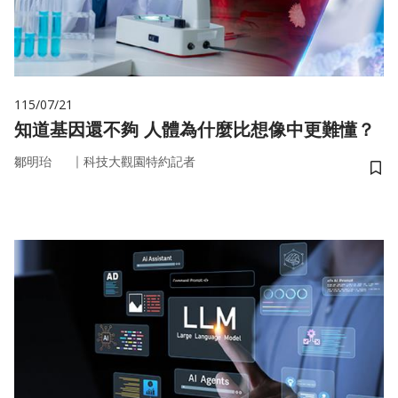
115/07/21
知道基因還不夠 人體為什麼比想像中更難懂？
｜
鄒明珆
科技大觀園特約記者
儲