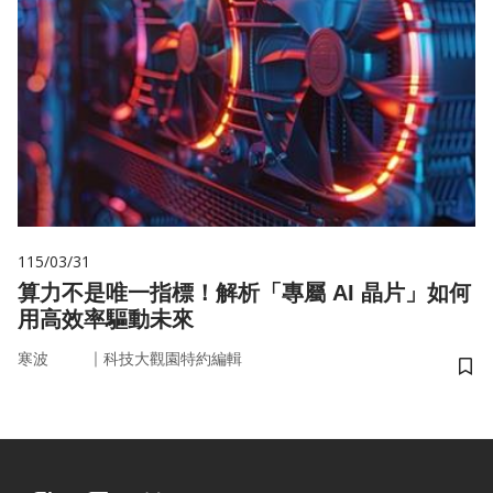
115/03/31
算力不是唯一指標！解析「專屬 AI 晶片」如何
用高效率驅動未來
｜
寒波
科技大觀園特約編輯
儲