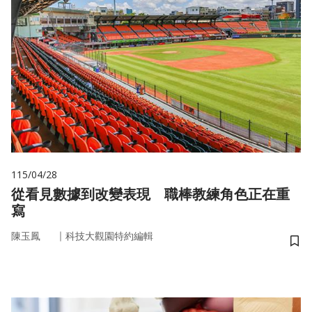
115/04/28
從看見數據到改變表現 職棒教練角色正在重
寫
｜
陳玉鳳
科技大觀園特約編輯
儲