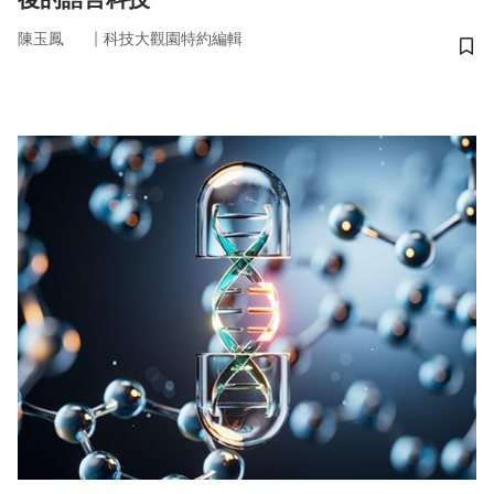
｜
陳玉鳳
科技大觀園特約編輯
儲