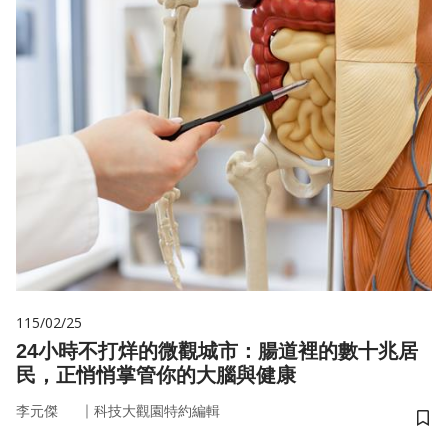
115/02/25
24小時不打烊的微觀城市：腸道裡的數十兆居
民，正悄悄掌管你的大腦與健康
｜
李元傑
科技大觀園特約編輯
儲