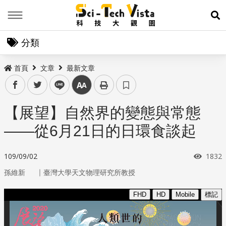
Menu
展
分類
首頁
文章
最新文章
facebook
twitter
line
中
【展望】自然界的變態與常態
——從6月21日的日環食談起
瀏覽
109/09/02
1832
｜
孫維新
臺灣大學天文物理研究所教授