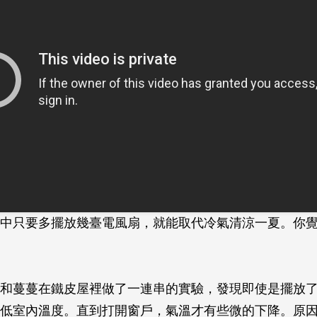
中只要多擺放幾臺電風扇，就能取代冷氣清涼一夏。你
和蔓蔓在鐵皮屋裡做了一連串的實驗，發現即使是擺放
低室內溫度。直到打開窗戶，氣溫才有些微的下降。原