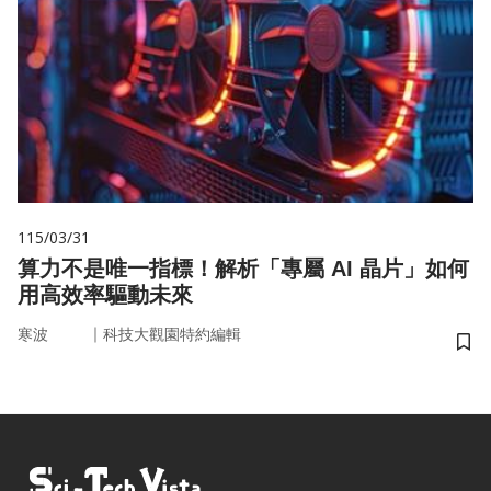
115/03/31
算力不是唯一指標！解析「專屬 AI 晶片」如何
用高效率驅動未來
｜
寒波
科技大觀園特約編輯
儲