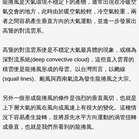
龍捲風是大氣環境不穩定下的產物，通常出現在冷暖空
氣交會的地方，此時由於暖空氣較輕，冷空氣較重，兩
者之間容易產生垂直方向的大氣運動，並進一步發展出
高聳的對流雲系。
高聳的對流雲系便是不穩定大氣最具體的現象，或稱為
深對流系統(deep convective cloud)，這些直入雲霄的
積雲便是龍捲風形成的母雲。以台灣而言，以颮線
(squall lines)、颱風與西南氣流為發生龍捲風之大宗。
另外一個形成龍捲風的條件是強烈的垂直風切，也就是
上下層大氣的風在風向或風速上有很大的變化。這種情
況下容易產生旋轉，並將原先水平方向運動的渦管扭轉
成垂直，也就是我們所看到的龍捲風。