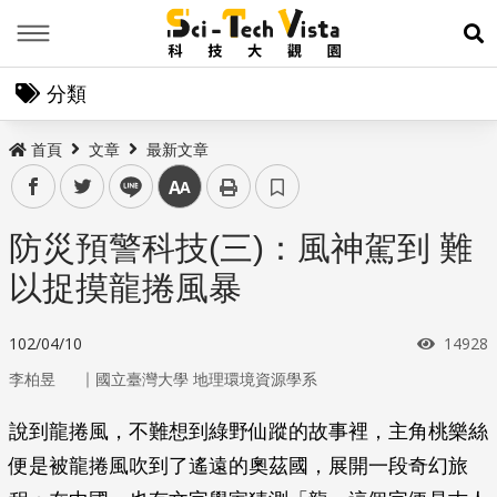
Menu
展
分類
首頁
文章
最新文章
facebook
twitter
line
中
防災預警科技(三)：風神駕到 難
以捉摸龍捲風暴
瀏覽次
102/04/10
14928
｜
李柏昱
國立臺灣大學 地理環境資源學系
說到龍捲風，不難想到綠野仙蹤的故事裡，主角桃樂絲
便是被龍捲風吹到了遙遠的奧茲國，展開一段奇幻旅