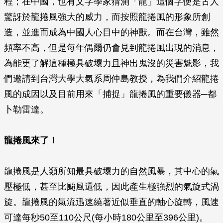
程；在中國，也有文字學家猜測「龍」這個字便是古人
驚訝於龍捲風強大的威力，而按照龍捲風的形象所創
造，並進而成為中國人心目中的神獸。而在台灣，雖然
頻率不高，但是每年偶爾仍會見到龍捲風出現的消息，
為能更了解這種極具破壞力且神出鬼沒的災害魅影，我
們邀請到台灣大學大氣系周仲島教授，為我們介紹龍捲
風的成因以及目前用來「捕捉」龍捲風的重要儀器─都
卜勒雷達。
龍捲風來了！
龍捲風是人類所知最具破壞力的自然風暴，其中心的氣
壓極低，甚至比颱風還低，因此產生極強烈的氣旋式渦
旋。龍捲風的氣流迅速繞著近似垂直的軸心旋轉，風速
可達每秒50至110公尺(每小時180公里至396公里)。