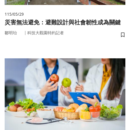
115/05/29
災害無法避免：避難設計與社會韌性成為關鍵
｜
鄒明珆
科技大觀園特約記者
儲