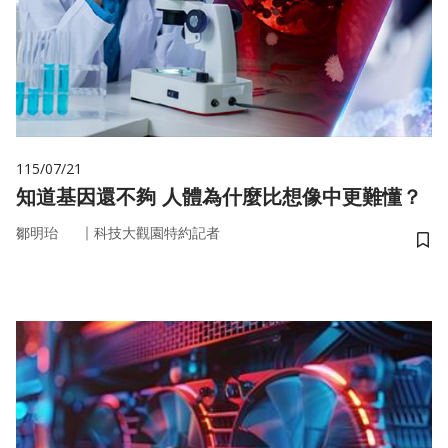
115/07/21
知道基因還不夠 人體為什麼比想像中更難懂？
｜
鄒明珆
科技大觀園特約記者
儲