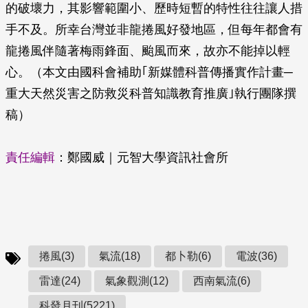
的破壞力，其影響範圍小、歷時短暫的特性往往讓人措
手不及。所幸台灣並非龍捲風好發地區，但每年都會有
龍捲風伴隨著梅雨鋒面、颱風而來，故亦不能掉以輕
心。（本文由國科會補助｢新媒體科普傳播實作計畫─
重大天然災害之防救災科普知識教育推廣｣執行團隊撰
稿）
責任編輯
：鄭國威｜元智大學資訊社會所
捲風(3)
氣流(18)
都卜勒(6)
電波(36)
雷達(24)
氣象觀測(12)
西南氣流(6)
科發月刊(5221)