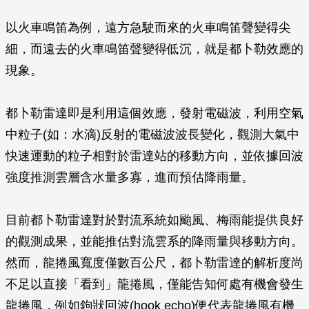
以火車鳴笛為例，遠方急駛而來的火車鳴笛聲變得尖
細，而遠去的火車鳴笛聲變得低沉，就是都卜勒效應的
現象。
都卜勒雷達即是利用這個效應，發射電磁波，利用空氣
中粒子(如：水滴)反射的電磁波波長變化，觀測大氣中
快速運動的粒子相對於雷達站的移動方向，並依據回波
強度推測雲層含水量多寡，進而預估降雨量。
目前都卜勒雷達對於對流系統如颱風、梅雨能提供良好
的觀測成果，並能推估對流雲系的降雨量與移動方向。
然而，龍捲風寬度僅數百公尺，都卜勒雷達的解析度尚
不足以直接「看到」龍捲風，僅能告知何處有機會發生
龍捲風，例如鉤狀回波(hook echo)便代表龍捲風有機