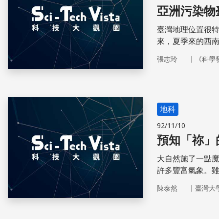
亞洲污染物
臺灣地理位置很
來，夏季來的西
干擾。
｜
張志玲
《科學
地科
92/11/10
預知「祢」
大自然施了一點
許多豐富氣象。
發推動人類探詢
｜
陳泰然
臺灣大
在逐步研發的器
畫」的失敗，提