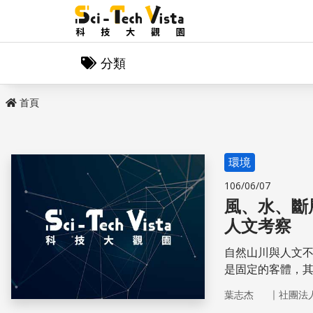
分類
首頁
環境
106/06/07
風、水、斷
人文考察
自然山川與人文
是固定的客體，
序。所以說，了
｜
葉志杰
社團法