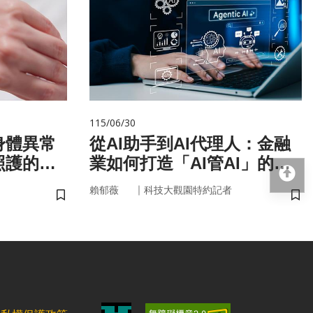
115/06/30
身體異常
從AI助手到AI代理人：金融
照護的未
業如何打造「AI管AI」的新
回
治理模式？
｜
賴郁薇
科技大觀園特約記者
儲存書籤
儲