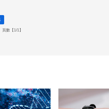
1
頁數【1/1】