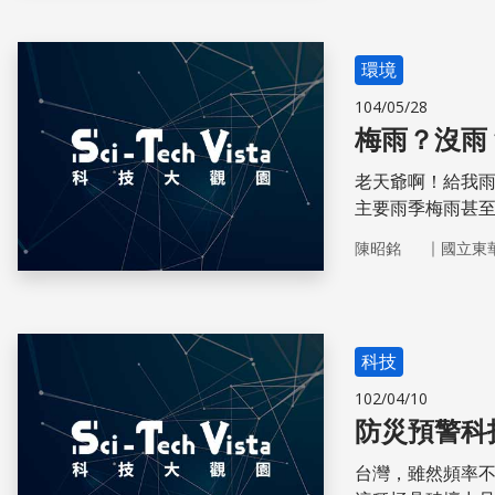
環境
104/05/28
梅雨？沒雨
老天爺啊！給我
主要雨季梅雨甚
變成一顆空梅？
｜
陳昭銘
國立東
科技
102/04/10
台灣，雖然頻率