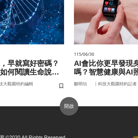
115/06/30
，早就寫好密碼？
AI會比你更早發現
如何閱讀生命說明
嗎？智慧健康與AI
來
｜
技大觀園特約編輯
鄒明珆
科技大觀園特約記者
儲存書籤
開啟
2020 All Rights Reserved.