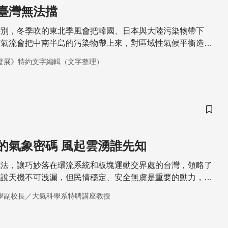
臺灣無法擋
特別，冬季吹的東北季風會把韓國、日本與大陸污染物帶下
南氣流會把中南半島的污染物帶上來，對區域性氣候平衡造成
發展》特約文字編輯（文字整理）
儲存
的氣象密碼 風起雲湧誰先知
魔法，讓巧妙落在環流系統和板塊運動交界處的台灣，領略了
雖說天機不可洩漏，但民情穩定、安全無虞是重要的動力，越
氣象變化的決心。梅雨、颱風，科學家如何預測它們的路徑？
學副校長／大氣科學系特聘講座教授
材與技術裡，人類得以提升預測的精準度，但美國「破颱計
醒了人難以勝天，與自然共存才是處世之道。