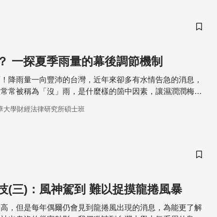
儲存
？ 一探夏季雨量的幕後調節機制
雨！降雨量一向豐沛的台灣，近年來卻多有水情告急的消息，
至常常被稱為「沒」雨，是什麼樣的箇中因素，讓濕潤潤梅雨
一起來看看梅雨的調節機制。
華大學財經法律研究所碩士班
儲存
防災預警科技(三)：風神駕到 難以捉摸龍捲風暴
不高，但是每年偶爾仍會見到龍捲風出現的消息，為能更了解