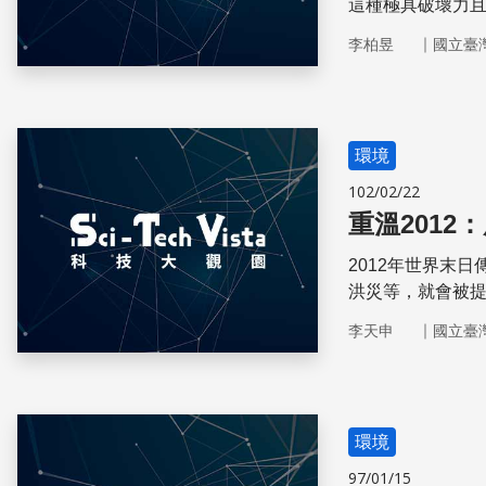
這種極具破壞力
授，為我們介紹
｜
李柏昱
國立臺
器─都卜勒雷達
環境
102/02/22
重溫2012
2012年世界末
洪災等，就會被
談，但有一批人信
｜
李天申
國立臺
這一年，全球各
環境
97/01/15