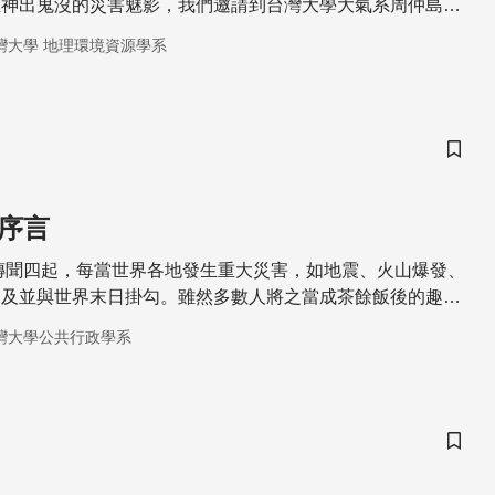
且神出鬼沒的災害魅影，我們邀請到台灣大學大氣系周仲島教
龍捲風成因和目前用來「捕捉」龍捲風以及氣象觀測的重要儀
灣大學 地理環境資源學系
儲存
：序言
日傳聞四起，每當世界各地發生重大災害，如地震、火山爆發、
提及並與世界末日掛勾。雖然多數人將之當成茶餘飯後的趣
以為真，認為災害就是末日降臨的信號。究竟在去年 (2012)
灣大學公共行政學系
地發生過哪些重大的災害，令人們記憶猶新呢？
儲存