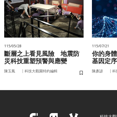
115/05/28
115/07/21
斷層之上看見風險 地震防
你的身體
災科技重塑預警與應變
基因定序
書
｜
｜
陳玉鳳
科技大觀園特約編輯
陳彥諺
科
儲存書籤
科技大觀園 ©