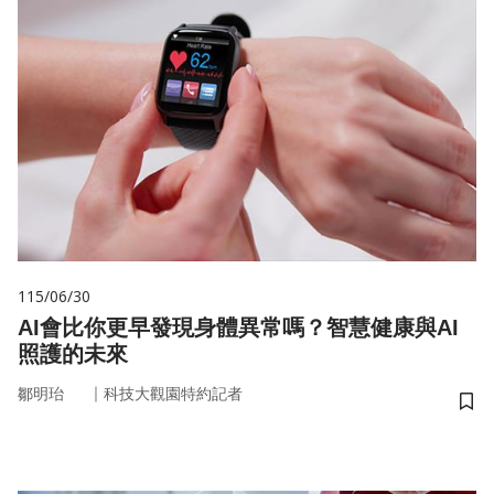
115/06/30
AI會比你更早發現身體異常嗎？智慧健康與AI
照護的未來
｜
鄒明珆
科技大觀園特約記者
儲