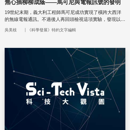
無心插柳柳成蔭——馬可尼與電報訊號的發明
19世紀末期，義大利工程師馬可尼成功實現了橫跨大西洋
的無線電報通訊。不過後人再回頭檢視這項實驗，發現以馬
可尼當時的硬體裝置，電磁波其實無法「直接」跨洋傳遞。
｜
吳美枝
《科學發展》特約文字編輯
當時會成功的原因可能是電磁波訊號透過「電離層」的反
射，才使遠在大西洋另一端的人能接收到。但這樣的「幸
運」卻也間接地展現電磁波在長距離、無線通訊上的應用潛
力。
儲存