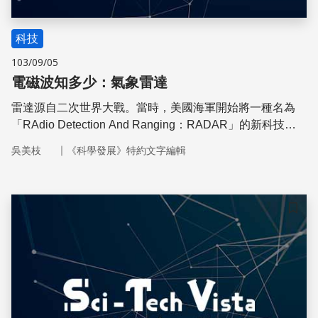
科技
103/09/05
電磁波知多少：氣象雷達
雷達源自二次世界大戰。當時，美國海軍開始將一種名為
「RAdio Detection And Ranging：RADAR」的新科技運
用在戰場上，這是一種能發射與接收電磁波的裝置，借由發
｜
吳美枝
《科學發展》特約文字編輯
送電磁波碰到物體會有反射回波的原理，進而掌握戰場上敵
軍的位置，從此改寫了戰爭的形態
儲存