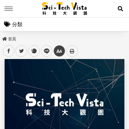
Menu
展
分類
首頁
facebook
twitter
plurk
line
中
儲存