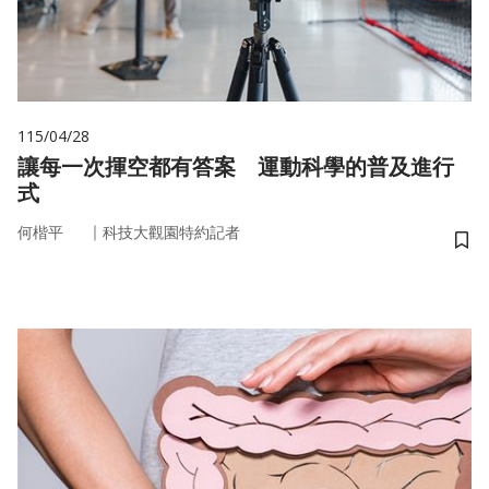
115/04/28
讓每一次揮空都有答案 運動科學的普及進行
式
｜
何楷平
科技大觀園特約記者
儲