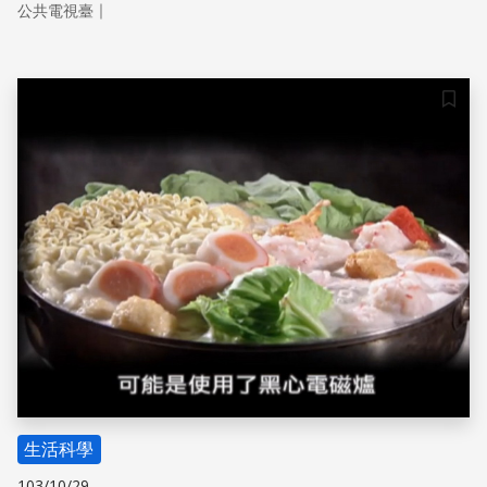
｜
公共電視臺
儲存
生活科學
103/10/29