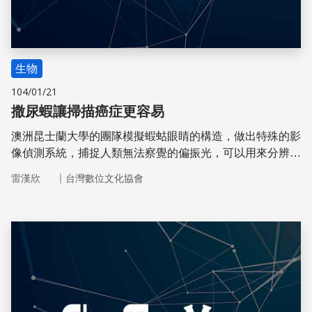
生物
104/01/21
撒尿蝦讓掃描癌症更容易
澳洲昆士蘭大學的團隊模擬蝦蛄眼睛的構造，做出特殊的影
像偵測系統，捕捉人類無法察覺的偏振光，可以用來分辨腫
瘤細胞，若未來可以將此影像系統安裝在智慧型手機上，病
｜
雷漢欣
台灣數位文化協會
患可以自行在家掃描腫瘤，讓癌症的早期診斷更便利
儲存