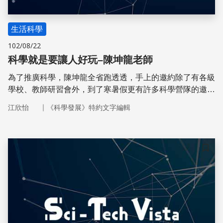
生活科學
102/08/22
科學就是要讓人好玩–陳坤龍老師
為了推廣科學，陳坤龍全省跑透透，手上的邀約除了有各級
學校、教師研習會外，到了寒暑假更有許多科學營隊的邀
請，讓他的行程不管是放不放假都十分豐富，也促使他一年
｜
江欣怡
《科學發展》特約文字編輯
得想出三十多套科學玩具。「因為小朋友的反應都非常直
接，如果還拿舊的東西出來教，他們會毫不留情地當面戳破
你。」
儲存