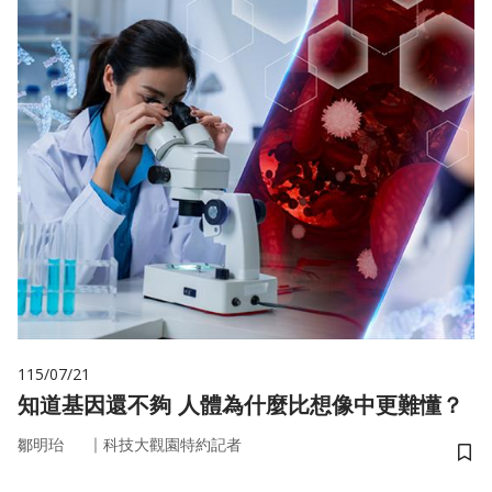
115/07/21
知道基因還不夠 人體為什麼比想像中更難懂？
｜
鄒明珆
科技大觀園特約記者
儲