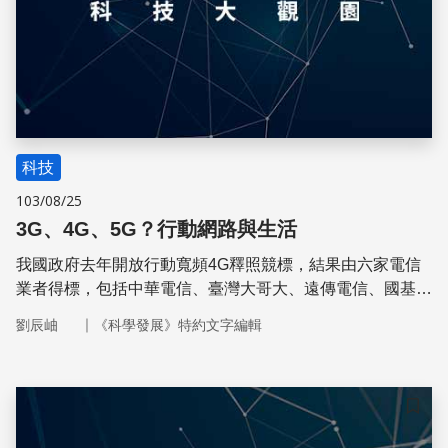
科技
103/08/25
3G、4G、5G？行動網路與生活
我國政府去年開放行動寬頻4G釋照競標，結果由六家電信
業者得標，包括中華電信、臺灣大哥大、遠傳電信、國基電
子、亞太電信與臺灣之星移動電信等公司。一般人在新聞中
｜
劉辰岫
《科學發展》特約文字編輯
經常聽到的2G、3G、4G或甚至5G，都是用來區別網路通
訊科技先進程度的名詞，但其實大多數民眾並不清楚它們的
差別何在，及其演進又如何影響到我們的生活
儲存