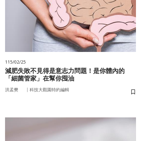
115/02/25
減肥失敗不見得是意志力問題！是你體內的
「細菌管家」在幫你囤油
｜
洪孟樊
科技大觀園特約編輯
儲