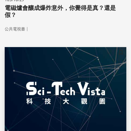
電磁爐會釀成爆炸意外，你覺得是真？還是
假？
｜
公共電視臺
儲存