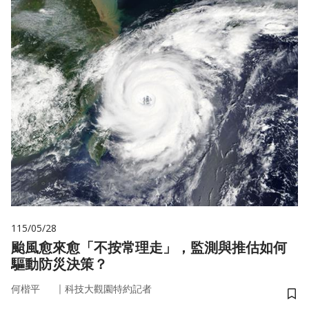
115/05/28
颱風愈來愈「不按常理走」，監測與推估如何
驅動防災決策？
｜
何楷平
科技大觀園特約記者
儲