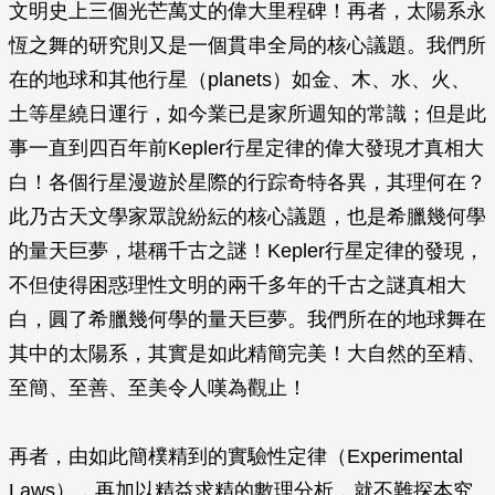
文明史上三個光芒萬丈的偉大里程碑！再者，太陽系永
恆之舞的研究則又是一個貫串全局的核心議題。我們所
在的地球和其他行星（planets）如金、木、水、火、
土等星繞日運行，如今業已是家所週知的常識；但是此
事一直到四百年前Kepler行星定律的偉大發現才真相大
白！各個行星漫遊於星際的行踪奇特各異，其理何在？
此乃古天文學家眾說紛紜的核心議題，也是希臘幾何學
的量天巨夢，堪稱千古之謎！Kepler行星定律的發現，
不但使得困惑理性文明的兩千多年的千古之謎真相大
白，圓了希臘幾何學的量天巨夢。我們所在的地球舞在
其中的太陽系，其實是如此精簡完美！大自然的至精、
至簡、至善、至美令人嘆為觀止！
再者，由如此簡樸精到的實驗性定律（Experimental
Laws），再加以精益求精的數理分析，就不難探本究