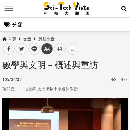
Menu
展
分類
首頁
文章
最新文章
facebook
twitter
line
中
數學與文明－概述與重訪
瀏覽
105/04/07
2479
｜
項武義
香港科技大學數學系退休教授