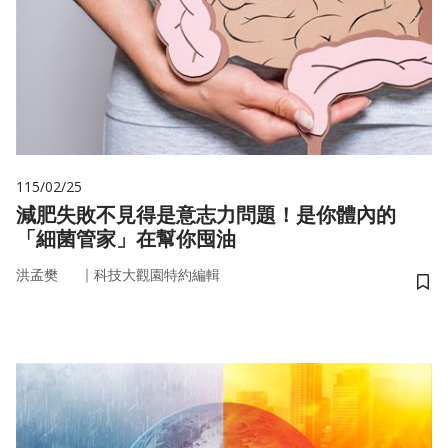
115/02/25
減肥失敗不見得是意志力問題！是你體內的
「細菌管家」在幫你囤油
｜
洪孟樊
科技大觀園特約編輯
儲