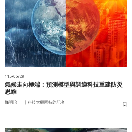
115/05/29
氣候走向極端：預測模型與調適科技重建防災
思維
｜
鄒明珆
科技大觀園特約記者
儲