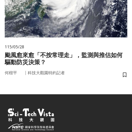
115/05/28
颱風愈來愈「不按常理走」，監測與推估如何
驅動防災決策？
｜
何楷平
科技大觀園特約記者
儲