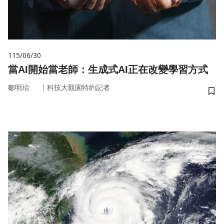
115/06/30
當AI開始當老師：生成式AI正在改變學習方式
｜
鄒明珆
科技大觀園特約記者
儲