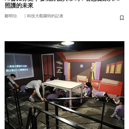
照護的未來
｜
鄒明珆
科技大觀園特約記者
儲