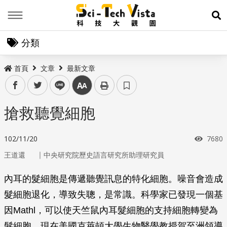
Menu
展
分類
首頁
文章
最新文章
facebook
twitter
line
中
搶救聽覺細胞
瀏覽
102/11/20
7680
｜
王道還
中央研究院歷史語言研究所助理研究員
內耳的髮細胞是傳遞聽覺訊息的特化細胞。噪音會造成
髮細胞退化，導致失聰，是常識。科學家已發現一個基
因
Mathl
，可以使天竺鼠內耳髮細胞的支持細胞轉變為
髮細胞。現在美國克萊頓大學生物醫學教授賀至洲領導