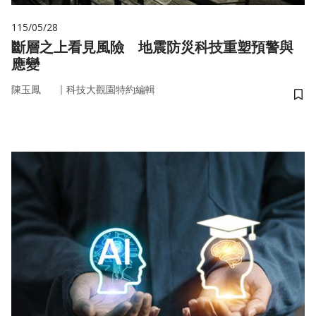
115/05/28
斷層之上看見風險 地震防災科技重塑預警與
應變
｜
陳玉鳳
科技大觀園特約編輯
儲