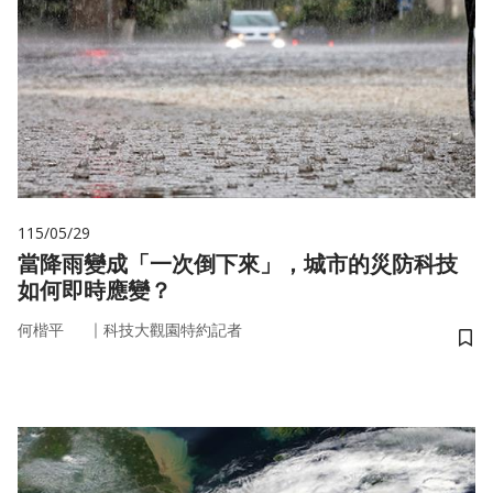
115/05/29
當降雨變成「一次倒下來」，城市的災防科技
如何即時應變？
｜
何楷平
科技大觀園特約記者
儲