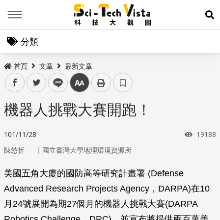
Menu
展
分類
首頁
文章
最新文章
facebook
twitter
line
中
機器人挑戰大賽開跑！
瀏覽次
101/11/28
19188
｜
陳慈忻
國立臺灣大學地理環境資源所
美國五角大廈的國防高等研究計畫署 (Defense
Advanced Research Projects Agency，DARPA)在10
月24號展開為期27個月的機器人挑戰大賽(DARPA
Robotics Challenge，DRC)，並宣布將提供兩百萬美