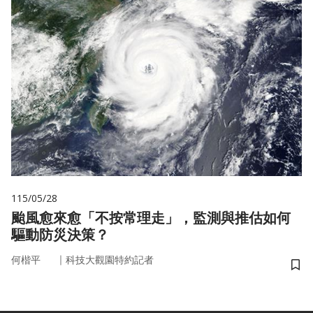
115/05/28
颱風愈來愈「不按常理走」，監測與推估如何
驅動防災決策？
｜
何楷平
科技大觀園特約記者
儲