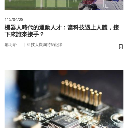
115/04/28
機器人時代的運動人才：當科技遇上人體，接
下來誰來接手？
｜
鄒明珆
科技大觀園特約記者
儲