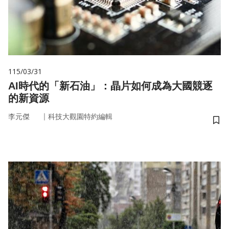
115/03/31
AI時代的「新石油」：晶片如何成為大國競逐
的新資源
｜
李元傑
科技大觀園特約編輯
儲