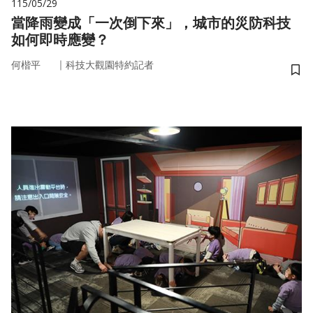
115/05/29
當降雨變成「一次倒下來」，城市的災防科技
如何即時應變？
｜
何楷平
科技大觀園特約記者
儲