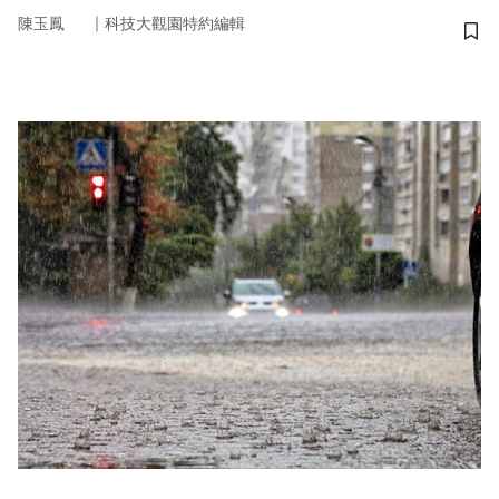
｜
陳玉鳳
科技大觀園特約編輯
儲