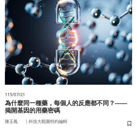
115/07/21
為什麼同一種藥，每個人的反應都不同？——
揭開基因的用藥密碼
｜
陳玉鳳
科技大觀園特約編輯
儲