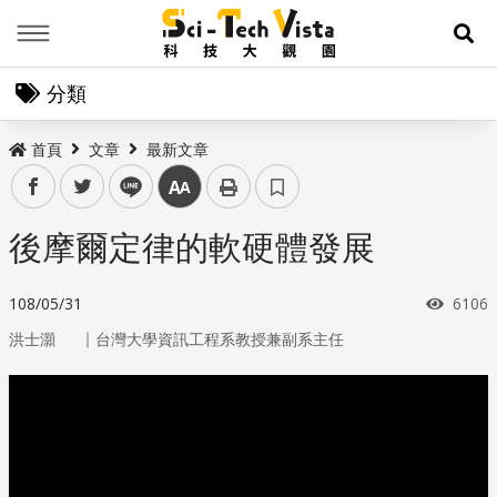
Menu
展
分類
首頁
文章
最新文章
facebook
twitter
line
中
後摩爾定律的軟硬體發展
瀏覽
108/05/31
6106
｜
洪士灝
台灣大學資訊工程系教授兼副系主任