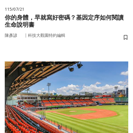
115/07/21
你的身體，早就寫好密碼？基因定序如何閱讀
生命說明書
｜
陳彥諺
科技大觀園特約編輯
儲