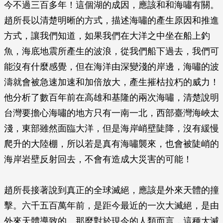
今不過三百多年！這個湖的成因，應該和和海嘯有關。
趙所長以清楚明晰的方式，描述海嘯的產生原因和推進
方式，讓我們知道，如果我們在大洋之中坐在船上釣
魚，海底地震所產生的波浪，從我們船下過去，我們可
能沒有什麼感覺，但在海洋由深變淺的岸邊，海嘯的波
濤就會被急速加速和加倍放大，產生摧枯拉朽的威力！
他分析了數百年前在高雄和基隆的兩次海嘯，清楚說明
台灣要擔心海嘯的地方只有一南一北，西部臺灣海峽太
淺，東部雖然面臨大洋，但是海岸峭壁陡降，沒有緩慢
爬升的大陸棚，所以若是真有海嘯襲來，也會被陡峭的
海岸岩壁反射回去，不會有造成大災害的可能！
趙所長接著說到真正的全球滅絕，應該是外來天體的撞
擊。六千五百萬年前，是距今最近的一次大滅絕，是由
外來天體導致的。那麼對於現今的人類而言，這種大滅