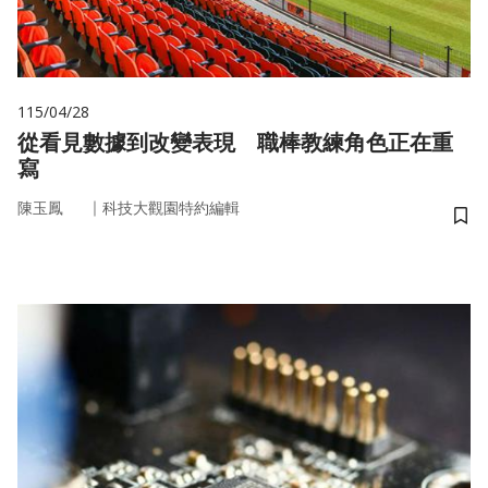
115/04/28
從看見數據到改變表現 職棒教練角色正在重
寫
｜
陳玉鳳
科技大觀園特約編輯
儲