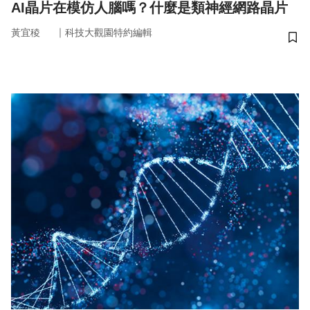
AI晶片在模仿人腦嗎？什麼是類神經網路晶片
｜
黃宜稜
科技大觀園特約編輯
儲