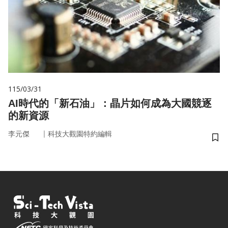
115/03/31
AI時代的「新石油」：晶片如何成為大國競逐
的新資源
｜
李元傑
科技大觀園特約編輯
儲