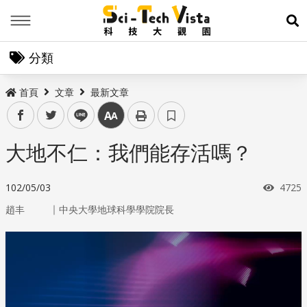
Menu
展
分類
首頁
文章
最新文章
facebook
twitter
line
中
大地不仁：我們能存活嗎？
瀏覽
102/05/03
4725
｜
趙丰
中央大學地球科學學院院長