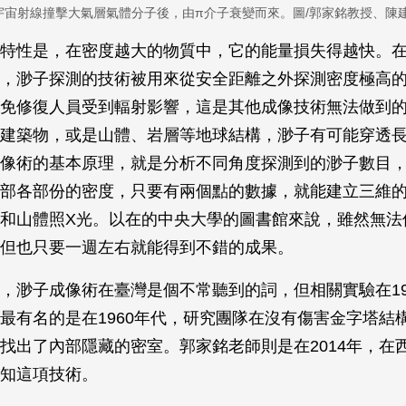
宇宙射線撞擊大氣層氣體分子後，由π介子衰變而來。圖/郭家銘教授、陳建
特性是，在密度越大的物質中，它的能量損失得越快。
，渺子探測的技術被用來從安全距離之外探測密度極高
免修復人員受到輻射影響，這是其他成像技術無法做到
建築物，或是山體、岩層等地球結構，渺子有可能穿透
像術的基本原理，就是分析不同角度探測到的渺子數目
部各部份的密度，只要有兩個點的數據，就能建立三維
和山體照X光。以在的中央大學的圖書館來說，雖然無法
但也只要一週左右就能得到不錯的成果。
，渺子成像術在臺灣是個不常聽到的詞，但相關實驗在19
最有名的是在1960年代，研究團隊在沒有傷害金字塔結
找出了內部隱藏的密室。郭家銘老師則是在2014年，在
知這項技術。