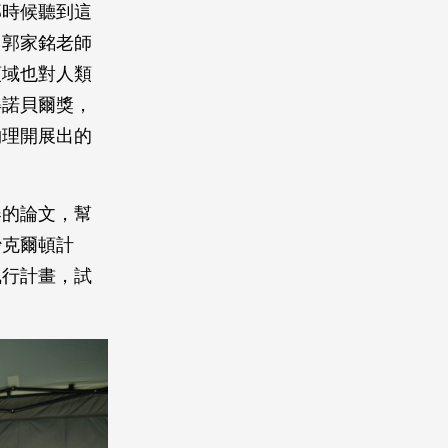
那時候聽到這
」郭家銘老師
領域也對人類
得諾貝爾獎，
物理開展出的
器的論文，幫
沙克爾頓計
執行計畫，試