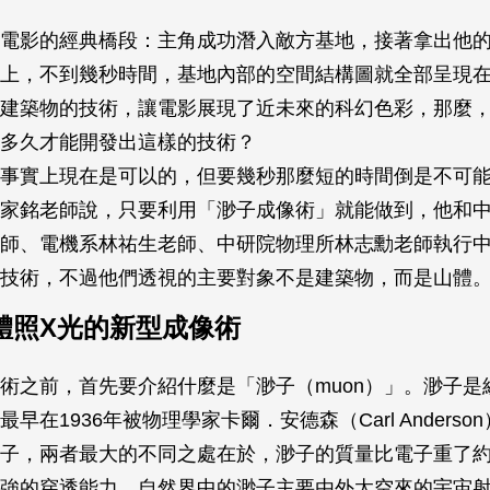
電影的經典橋段：主角成功潛入敵方基地，接著拿出他
上，不到幾秒時間，基地內部的空間結構圖就全部呈現
建築物的技術，讓電影展現了近未來的科幻色彩，那麼
有多久才能開發出這樣的技術？
事實上現在是可以的，但要幾秒那麼短的時間倒是不可
家銘老師說，只要利用「渺子成像術」就能做到，他和
師、電機系林祐生老師、中研院物理所林志勳老師執行
技術，不過他們透視的主要對象不是建築物，而是山體
體照X光的新型成像術
術之前，首先要介紹什麼是「渺子（muon）」。渺子是
早在1936年被物理學家卡爾．安德森（Carl Anderso
子，兩者最大的不同之處在於，渺子的質量比電子重了約2
強的穿透能力。自然界中的渺子主要由外太空來的宇宙