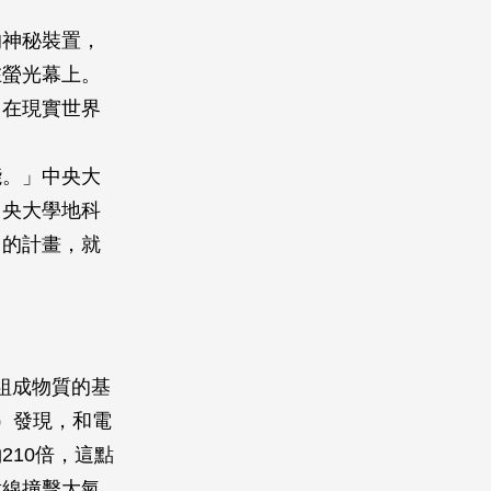
的神秘裝置，
在螢光幕上。
，在現實世界
能。」中央大
中央大學地科
中的計畫，就
。
組成物質的基
n）發現，和電
10倍，這點
射線撞擊大氣