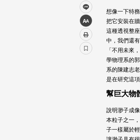
line
想像一下特務
中
把它安裝在牆
這種透視整座
中，我們還
「不用未來，
學物理系的郭
系的陳建志老
是在研究這項
幫巨大物
說明渺子成像
本粒子之一，最
子一樣屬於輕
讓渺子具有很