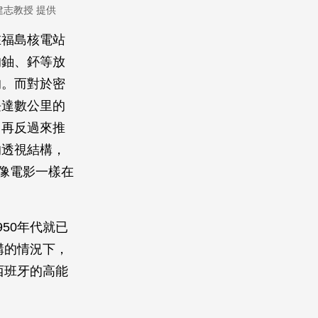
志教授 提供
在福島核電站
的鈾、鈈等放
的。而對於密
長達數公里的
，再反過來推
的透視結構，
像電影一樣在
50年代就已
構的情況下，
西班牙的高能