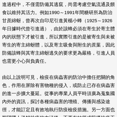
進過程中，不僅需防備其逃竄，尚需考慮空氣流通及餵
食以維持其活力。例如1990～1991年間糖研所為防治
甘蔗綿蚜，曾再次自印尼引進黃楯小蜂（1925～1926
年日據時代曾引進過），由於該蜂必須在寄生於寄主體
內的狀態下才被引進，所以實際引進的是被寄生與未被
寄生的寄主綿蚜體，以及寄主吸食與附生的蔗葉，因此
防備該蜂與其寄主綿蚜逃失的要求更為嚴格，引進人員
也需更小心與負責任。
由以上說明可見，檢疫在病蟲害的防治中擔任把關的角
色，作用在屏除有害物種的侵入，或防止已存在病蟲害
的進一步擴大蔓延。從事的專業人員平時須廣為蒐集國
內外的資訊，探討各種病蟲害的增殖、傳播與感染途
徑，才能訂定且有效地執行防疫檢疫措施。另一方面也