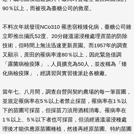
90％以上，而被視為臺糖公司的救星。
不料次年就發現NCo310 罹患宿根矮化病，臺糖公司雖
立即推出攝氏52度、20分鐘溫湯浸種處理蔗苗的防除
技術，但時間上無法迅速更新蔗園。而1957年的調查
又顯示，蔗田的罹病率達80％以上，因此緊急借調
「露菌病檢疫隊」，人員擴充為50人，並改稱為「矮
化病檢疫隊」，經講習與實習後派赴各糖廠。
當年七、八月間，調查自營與契約農場的每一筆苗圃，
並規定罹病率在5％以上者禁止採苗，罹病率在1％以
下的苗圃可採苗，但採苗刀須用酒精消毒。罹病率在
1％以上、5％以下者也可採苗，但須經過溫湯浸種處
理後才能供應原苗圃種植，然後再經原苗圃、特約苗圃