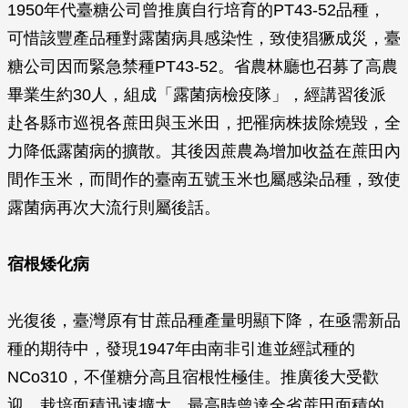
1950年代臺糖公司曾推廣自行培育的PT43-52品種，
可惜該豐產品種對露菌病具感染性，致使猖獗成災，臺
糖公司因而緊急禁種PT43-52。省農林廳也召募了高農
畢業生約30人，組成「露菌病檢疫隊」，經講習後派
赴各縣市巡視各蔗田與玉米田，把罹病株拔除燒毀，全
力降低露菌病的擴散。其後因蔗農為增加收益在蔗田內
間作玉米，而間作的臺南五號玉米也屬感染品種，致使
露菌病再次大流行則屬後話。
宿根矮化病
光復後，臺灣原有甘蔗品種產量明顯下降，在亟需新品
種的期待中，發現1947年由南非引進並經試種的
NCo310，不僅糖分高且宿根性極佳。推廣後大受歡
迎，栽培面積迅速擴大，最高時曾達全省蔗田面積的