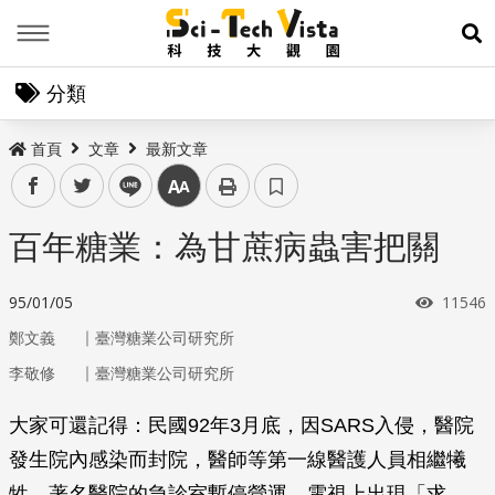
Menu
展
分類
首頁
文章
最新文章
facebook
twitter
line
中
百年糖業：為甘蔗病蟲害把關
瀏覽次
95/01/05
11546
｜
鄭文義
臺灣糖業公司研究所
｜
李敬修
臺灣糖業公司研究所
大家可還記得：民國92年3月底，因SARS入侵，醫院
發生院內感染而封院，醫師等第一線醫護人員相繼犧
牲，著名醫院的急診室暫停營運，電視上出現「求