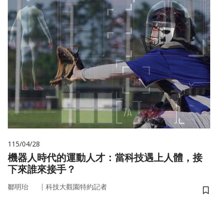
115/04/28
機器人時代的運動人才：當科技遇上人體，接
下來誰來接手？
｜
鄒明珆
科技大觀園特約記者
儲