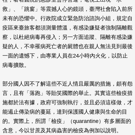
救」、「跳窗」等震撼人心的鏡頭，臺灣社會陷入前所
未有的恐懼中。行政院成立緊急防治諮詢小組，規定自
疫區來臺旅客都須測量體溫，有感染嫌疑者強制隔離觀
察，以杜絕病毒再侵入；另一方面追蹤、隔離有感染嫌
疑的人，不幸罹病死亡者的屍體也在親人無法見到最後
一面的遺憾下，由專業人員在24小時內火化，以防止
病毒擴散。
部分國人因不了解這些不近人情且嚴厲的措施，頗有怨
言，且有「落跑」等貽笑國際的舉止。其實這些檢疫措
施都於法有據，政府可強制執行，並且必須這樣做，才
能遏止傳染病的蔓延，達到保護國人健康與生命的目
的。實際上，所謂「檢疫」（quarantine）有多層面的
含意，今以甘蔗及其病蟲害的檢疫為例加以說明。