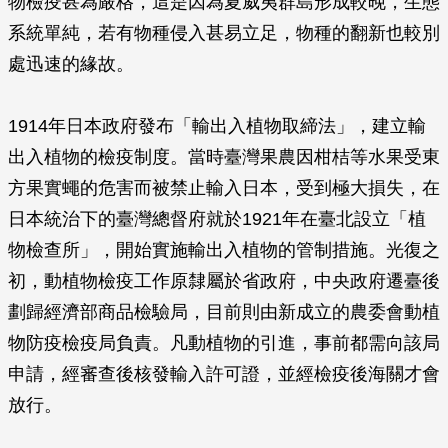
物檢疫甚為嚴格，這是因為夏威夷群島形成較晚，生態
系統單純，若有物種侵入甚易立足，物種的翻新也較別
處迅速的緣故。
1914年日本政府發布「輸出入植物取締法」，建立輸
出入植物的檢疫制度。當時臺灣果農因柑桔等水果受東
方果實蠅的危害而被禁止輸入日本，受到極大損失，在
日本統治下的臺灣總督府就於1921年在臺北設立「植
物檢查所」，開始實施輸出入植物的管制措施。光復之
初，動植物檢疫工作原隸屬於省政府，中央政府遷臺後
劃歸經濟部商品檢驗局，目前則由新成立的農委會動植
物防疫檢疫局負責。凡動植物的引進，事前都需向該局
申請，經審查後核發輸入許可證，並經檢疫後海關才會
放行。