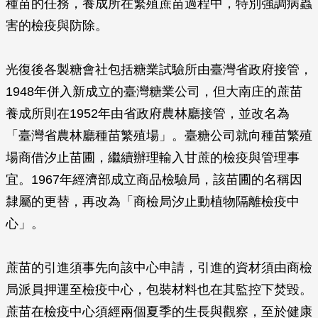
種苗的任務，養成所在繁殖蔗苗過程中，特別強調病蟲
害的檢疫與防除。
光復後各製糖會社包括糖業試驗所由臺灣省政府接管，
1948年併入新成立的臺灣糖業公司，但大南庄的蔗苗
養成所則在1952年由省政府農林廳接管，並改名為
「臺灣省農林廳種苗繁殖場」。臺糖公司就向種苗繁殖
場商借汐止苗圃，繼續辦理輸入甘蔗的檢疫與管理事
宜。1967年經濟部成立商品檢驗局，該苗圃的名稱因
隸屬的更替，再改為「商檢局汐止動植物隔離檢疫中
心」。
蔗苗的引進須事先向該中心申請，引進的資材須由商檢
局派員押運至檢疫中心，包裝材料也在其監控下焚毀。
蔗苗在檢疫中心須經兩個夏季的生長與觀察，至於健康