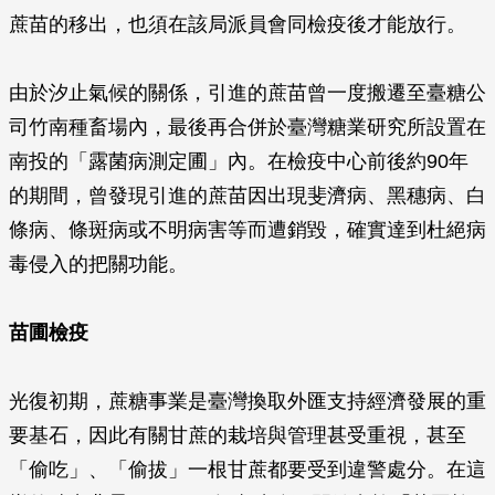
蔗苗的移出，也須在該局派員會同檢疫後才能放行。
由於汐止氣候的關係，引進的蔗苗曾一度搬遷至臺糖公
司竹南種畜場內，最後再合併於臺灣糖業研究所設置在
南投的「露菌病測定圃」內。在檢疫中心前後約90年
的期間，曾發現引進的蔗苗因出現斐濟病、黑穗病、白
條病、條斑病或不明病害等而遭銷毀，確實達到杜絕病
毒侵入的把關功能。
苗圃檢疫
光復初期，蔗糖事業是臺灣換取外匯支持經濟發展的重
要基石，因此有關甘蔗的栽培與管理甚受重視，甚至
「偷吃」、「偷拔」一根甘蔗都要受到違警處分。在這