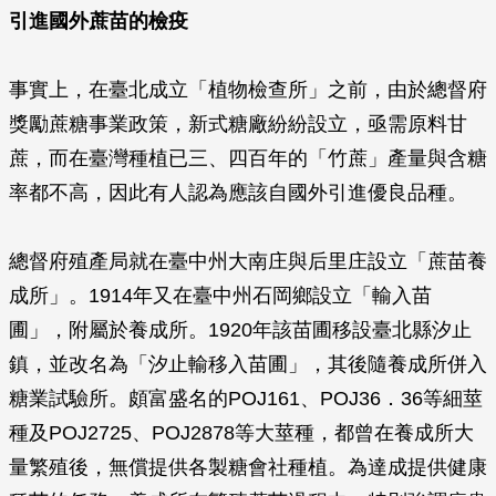
引進國外蔗苗的檢疫
事實上，在臺北成立「植物檢查所」之前，由於總督府
獎勵蔗糖事業政策，新式糖廠紛紛設立，亟需原料甘
蔗，而在臺灣種植已三、四百年的「竹蔗」產量與含糖
率都不高，因此有人認為應該自國外引進優良品種。
總督府殖產局就在臺中州大南庄與后里庄設立「蔗苗養
成所」。1914年又在臺中州石岡鄉設立「輸入苗
圃」，附屬於養成所。1920年該苗圃移設臺北縣汐止
鎮，並改名為「汐止輸移入苗圃」，其後隨養成所併入
糖業試驗所。頗富盛名的POJ161、POJ36．36等細莖
種及POJ2725、POJ2878等大莖種，都曾在養成所大
量繁殖後，無償提供各製糖會社種植。為達成提供健康