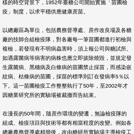
樣的時空背景下，1952年臺糖公司開始實施「苗圃檢
疫」制度，以求平穩供應健康蔗苗。
以總廠區為單位，包括農務督導處、蔗作改良場及各糖
廠的技師合組檢疫隊，對各廠每一筆苗圃都進行初檢與
複檢，若發現有不明病蟲害時，須上報公司與糖試所。
如遇露菌病等病害的病株也應立即拔除燒毀，並規定發
生露菌病、黑穗病及白條病的苗圃禁止採苗，而感染嵌
紋病、枯條病的苗圃，採苗的標準則訂在發病率5％以
下。這一苗圃檢疫工作整整執行了50年，至2002年才
因糖業研究所的實驗場被裁撤而告結束。
在漫長的50年間，隨蔗作環境的變遷，無論檢疫隊的
組成、檢疫項目與技術等都有相當程度的改變。例如各
總廠農務督導處精簡後，改由糖研所實驗場主導檢疫工