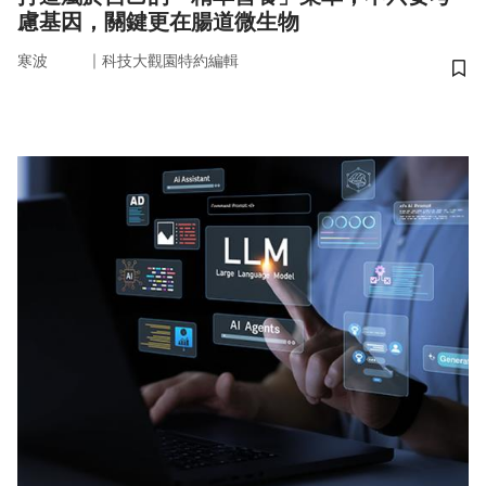
慮基因，關鍵更在腸道微生物
｜
寒波
科技大觀園特約編輯
儲