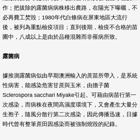
作；把拔除的露菌病病株移出農路，在陽光下曝曬，不
必再費工焚毀；1980年代白條病在屏東地區大流行
後，被列為重點檢疫項目；直到後期，檢疫不合格的苗
圃中，八成以上是由於品種混雜而非罹病所致。
露菌病
據推測露菌病似由早期澳洲輸入的蔗苗所帶入，是系統
性病害，能感染危害甘蔗與玉米，由擔子菌
Sclerospora sacchari Miyake
引起。可藉由病苗行第一
次感染，而病株在夜間高濕度環境下，又會產生大量分
生孢子，隨風分散行第二次感染，因此傳播迅速，日據
時代曾有整筆蔗田因感染而被強制燒毀的紀錄。