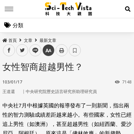
Menu
展
分類
首頁
文章
最新文章
facebook
twitter
line
中
女性智商超越男性？
瀏覽
103/01/17
7148
｜
王道還
中央研究院歷史語言研究所助理研究員
中央社7月中根據英國的報導發布了一則新聞，指出兩
性的智力測驗成績差距越來越小。有些國家，女性已經
追上男性（如澳洲），甚至超越男性（如紐西蘭、愛沙
尼亞、阿根廷）。原來這是「佛林效應」的新趨勢。