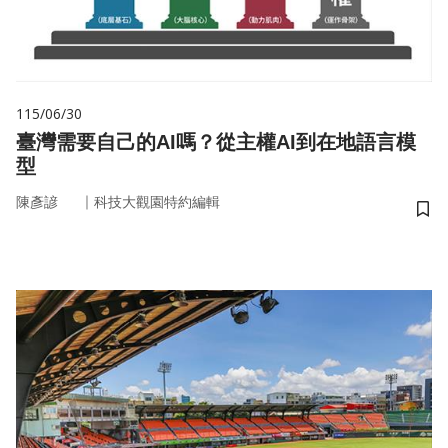
115/06/30
臺灣需要自己的AI嗎？從主權AI到在地語言模
型
｜
陳彥諺
科技大觀園特約編輯
儲