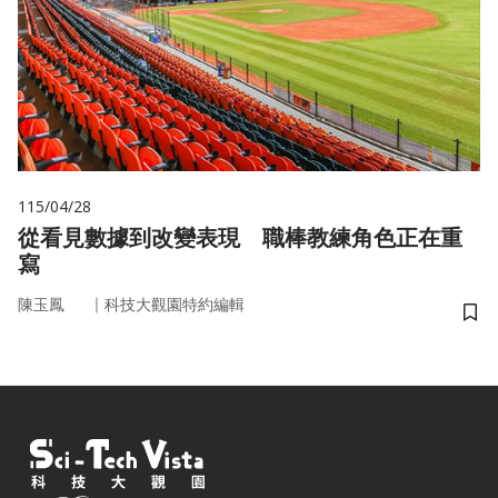
115/04/28
從看見數據到改變表現 職棒教練角色正在重
寫
｜
陳玉鳳
科技大觀園特約編輯
儲