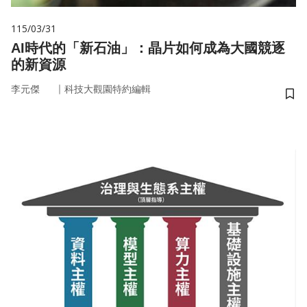
115/03/31
AI時代的「新石油」：晶片如何成為大國競逐
的新資源
｜
李元傑
科技大觀園特約編輯
儲