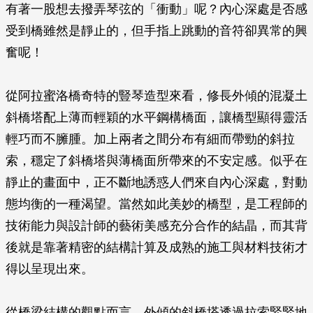
有著一股想去撥弄琴弦的「衝動」呢？內心深處是否感
受到橋雖然是靜止的，但手指上跳動的音符卻異常的興
奮呢！
從阿拉蜜洛橋奇特的豎琴造型來看，修長外傾的混凝土
斜橋塔配上薄而輕穎的水平鋼構橋面，讓橋型顯得靈活
輕巧而不臃腫。加上兩者之間分布有細而帶勁的斜拉
索，穩定了斜橋塔與薄橋面所帶來的不安定感。似乎在
靜止的畫面中，正不斷地誘惑人們來自內心深處，對動
態均衡的一種渴望。當然如此美妙的橋型，是工程師的
技術能力與設計師的藝術美感充分合作的結晶，而其背
後就是靠著精密的結構計算及成熟的施工與材料技術才
得以呈現出來。
從橋梁結構的觀點而言，外傾的斜橋塔透過拉索緊緊地