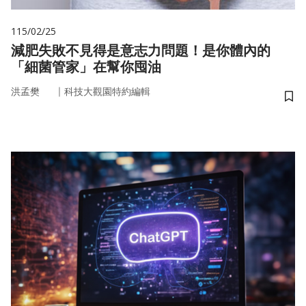
115/02/25
減肥失敗不見得是意志力問題！是你體內的
「細菌管家」在幫你囤油
｜
洪孟樊
科技大觀園特約編輯
儲