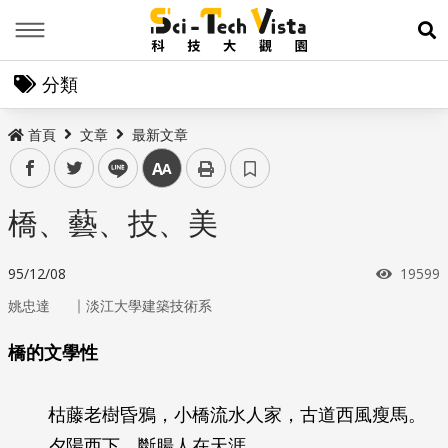
Menu
展
分類
首頁
文章
最新文章
facebook
twitter
line
中
橋、藝、技、美
瀏覽次
95/12/08
19599
｜
姚忠達
淡江大學建築技術系
橋的文學性
枯藤老樹昏鴉，小橋流水人家，古道西風瘦馬。
夕陽西下，斷腸人在天涯。