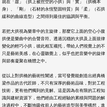
就在「虛」（拱上被挖空的小拱）與「實」（拱橋本
身）、「剛」（石材的永恆堅固特質）與「柔」（石拱
緩和的曲線造型）之間得到最佳的協調與平衡。
若把大拱視為樂章中的主旋律，那麼它上面的空心小腹
拱便是樂曲中的合聲音符。透過沉穩的大拱及上面規律
變化的輕巧小拱，彼此相互襯托，帶給人們視覺上的不
只是藝術美感，在心靈聽覺上，似乎也把音樂中的旋律
與節奏凝聚在橋體之中。
從以上對拱橋的藝術性闡述，當可發覺能創造出經典橋
梁作品的古代匠師，不只有深厚的藝術品味，對於工程
技術，更有他們獨到的見解。這是因為在有限的工程知
識與建材資源下，他們經由工程經驗的累積與問題的解
決過程中，不斷地吸收前人的藝術造型與美學構想，進