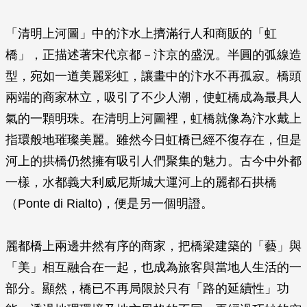
「清明上河圖」中的汴水上擠滿行人和商販的「虹
橋」，正描述著宋代京都－汴京的盛況。半圓的弧線造
型，宛如一道美麗彩虹，讓畫中的汴水不再孤寂。橋頭
兩端的商家林立，吸引了不少人潮，使虹橋成為最具人
氣的一顆明珠。在清明上河圖裡，虹橋就像為汴水戴上
指環般地璀璨美麗。雖然今日虹橋已經不復存在，但是
河上的拱橋仍然擁有吸引人們聚集的魅力。古今中外都
一樣，水都義大利威尼斯城大運河上的麗都石拱橋
（Ponte di Rialto)，便是另一個明證。
麗都橋上兩邊井然有序的商家，把橋梁建築的「藝」與
「美」相互融合在一起，也成為旅客與當地人生活的一
部分。顯然，橋已不再局限於只有「路的延續性」功