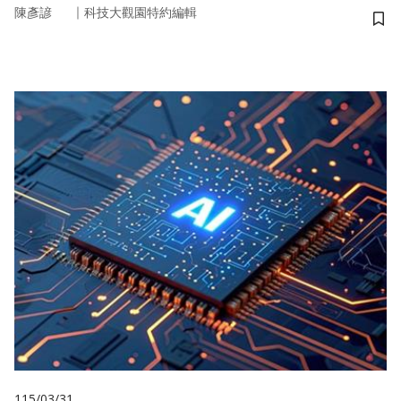
｜
陳彥諺
科技大觀園特約編輯
儲
115/03/31