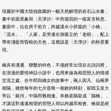
現藏於中國大陸拙政園的一幅天然解理的岩石山水畫，
畫中岩面景象與〈天淨沙〉中所描寫的一樣富含秋意。
畫面中，位在房子前方，跨越溪水小拱弧的「小橋」、
「流水」、「人家」及旁邊右側孤立的「老樹」，配上
帶有淺藍而昏暗的天色，這應該是〈天淨沙〉的秋景重
現。
橋具有溝通、聯繫的特色，不僅經常出現在古詩詞裡，
在浪漫的愛情神話小說中，也用來做為相思戀人的情感
交流之處。在牛郎與織女的故事中，兩人因凡、仙兩界
相隔，雖然每年的七夕是唯一相敘的時刻，卻因玉皇大
帝以「銀河」中隔而難相逢。幸賴喜鵲架成「鵲橋」，
才讓這對遙遙相望的苦戀人得以跨越而相會。橋就是經