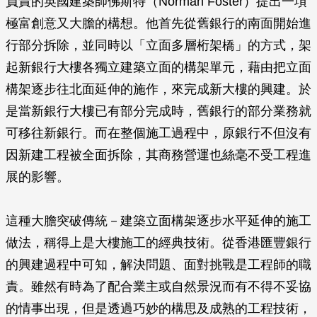
負責的英國建築師佛斯特（Norman Foster）提出一項
極富創意又大膽的構想。他首先從舊銀行的南面開始進
行部分拆除，並同時以「立面多層桁架橋」的方式，架
起新銀行大樓各獨立建築立面的構架單元，藉由把立面
構架逐步往北面延伸的施作，來完成新大樓的興建。於
是當新銀行大樓已有部分完成時，舊銀行的部分業務就
可移往新銀行。而在整個施工過程中，原銀行不但沒有
因新建工程被全面拆除，其商務營運也絲毫不受工程進
展的影響。
這種大膽突破傳統－建築立面構架逐步水平延伸的施工
做法，稱得上是大樓施工的經典技術。從香港匯豐銀行
的興建過程中可知，解決問題、面對挑戰是工程師的職
責。雖然有時為了配合業主或自然景況而有不得不妥協
的情事出現，但是透過巧妙的構思及成熟的工程技術，