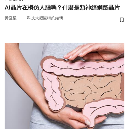
AI晶片在模仿人腦嗎？什麼是類神經網路晶片
｜
黃宜稜
科技大觀園特約編輯
儲