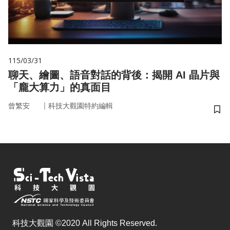
115/03/31
聊天、繪圖、語音對話的背後：揭開 AI 晶片與
「龐大算力」的真面目
｜
曾繁安
科技大觀園特約編輯
儲
科技大觀園 ©2020 All Rights Reserved.