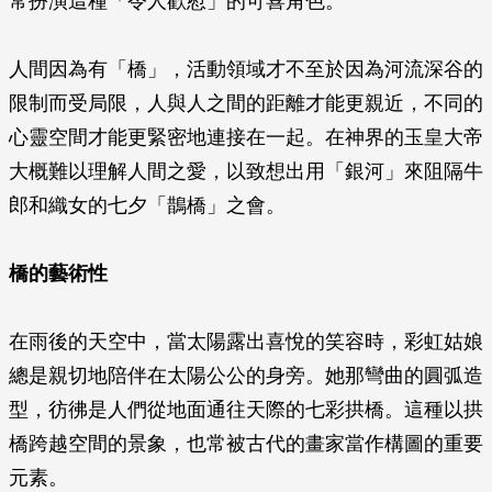
常扮演這種「令人歡慰」的可喜角色。
人間因為有「橋」，活動領域才不至於因為河流深谷的
限制而受局限，人與人之間的距離才能更親近，不同的
心靈空間才能更緊密地連接在一起。在神界的玉皇大帝
大概難以理解人間之愛，以致想出用「銀河」來阻隔牛
郎和織女的七夕「鵲橋」之會。
橋的藝術性
在雨後的天空中，當太陽露出喜悅的笑容時，彩虹姑娘
總是親切地陪伴在太陽公公的身旁。她那彎曲的圓弧造
型，彷彿是人們從地面通往天際的七彩拱橋。這種以拱
橋跨越空間的景象，也常被古代的畫家當作構圖的重要
元素。