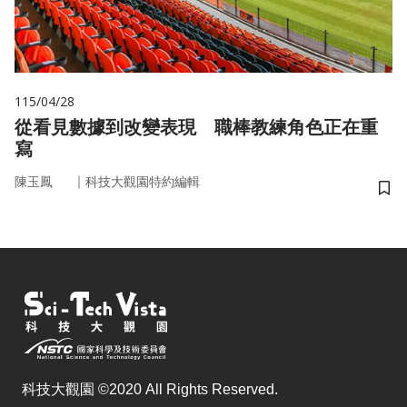
115/04/28
從看見數據到改變表現 職棒教練角色正在重
寫
｜
陳玉鳳
科技大觀園特約編輯
儲
科技大觀園 ©2020 All Rights Reserved.