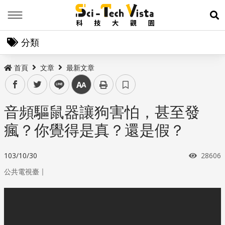
Menu
展
分類
首頁
文章
最新文章
facebook
twitter
line
中
音頻驅鼠器讓狗害怕，甚至發
瘋？你覺得是真？還是假？
瀏覽次
103/10/30
28606
｜
公共電視臺