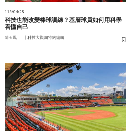
115/04/28
科技也能改變棒球訓練？基層球員如何用科學
看懂自己
｜
陳玉鳳
科技大觀園特約編輯
儲