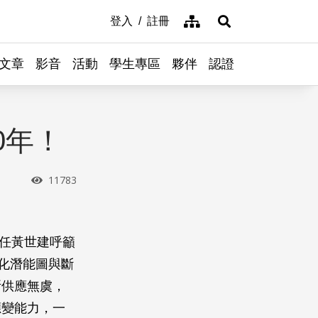
網站導覽
登入
註冊
展開搜尋
文章
影音
活動
學生專區
夥伴
認證
0年！
瀏覽次數
11783
主任黃世建呼籲
化潛能圖與斷
斯供應無虞，
應變能力，一