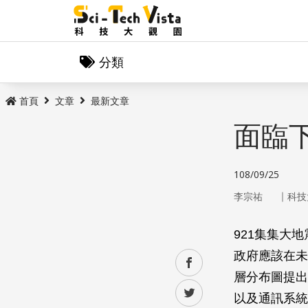
分類
首頁
文章
最新文章
面臨
108/09/25
｜
李宗祐
科技
921集集大
政府應該在未
facebook
層分布圖提出
twitter
以及通訊系統