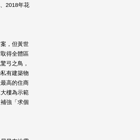
2018年花
方案，但黃世
需取得全體區
成驚弓之鳥，
動私有建築物
險最高的住商
棟大樓為示範
性補強「求個