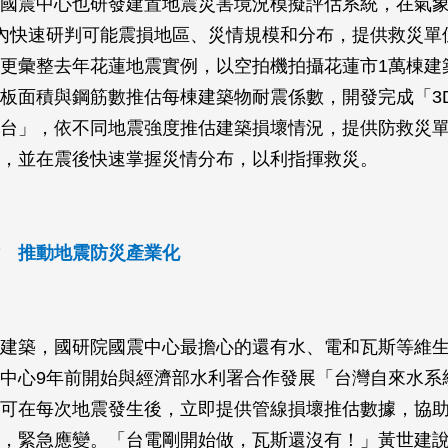
國震中心也研發建置地震災害境況模擬評估系統，在氣
內快速研判可能震損地區、災情規模和分布，提供救災單
更彙整去年花蓮地震實例，以空拍機拍攝花蓮市1萬棟建
板面積與鋼筋數推估每棟建築物耐震係數，開發完成「3
台」，依不同地震強度推估建築損壞情況，提供防救災
，並在震後快速掌握災情分布，以利指揮救災。
 推動地震防災產業化
建築，國研院國震中心最擔心的還有水、電和瓦斯等維
中心9年前開始與經濟部水利署合作發展「台灣自來水系
可在每次地震發生後，立即提供管線損壞推估數據，協
，緊急應變。「台電剛開始做，瓦斯還沒有！」黃世建