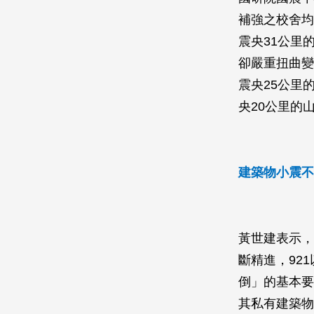
補強之校舍均
震央31公里
卻嚴重扭曲變
震央25公里
央20公里的
建築物小震不
黃世建表示，
斷精進，92
倒」的基本要
其私有建築物