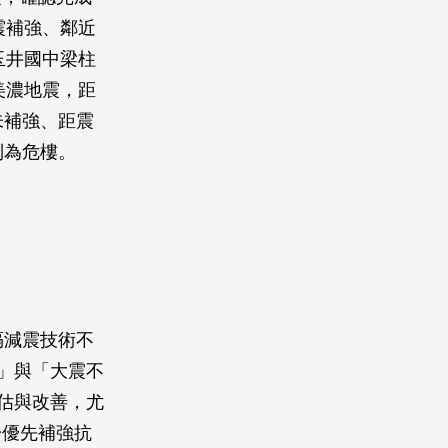
震補強、鄰近
玉井國中梁柱
美濃地震，距
未補強、距震
列為危樓。
隔減震技術不
」與「大震不
估與改善，尤
一優先補強抗