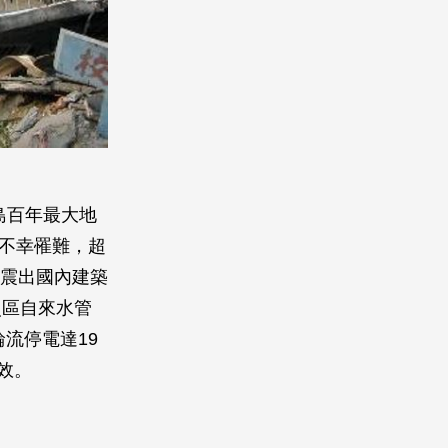
本島百年最大地
人不幸罹難，超
了震出國內建築
災區自來水管
流停電達19
效。