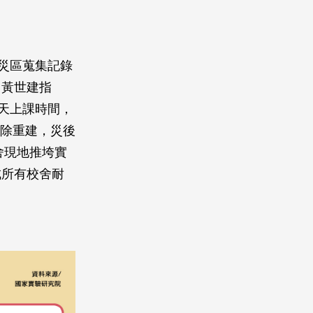
災區蒐集記錄
。黃世建指
天上課時間，
拆除重建，災後
舍現地推垮實
成所有校舍耐