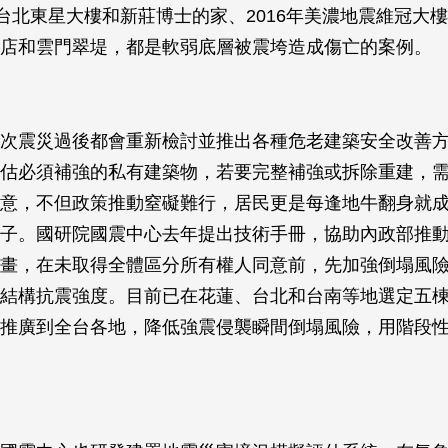
1台北東星大樓和新莊博士的家、2016年美濃地震維冠大樓、
店和雲門翠堤，都是軟弱底層被震垮造成傷亡的案例。
次震災過後都會重新檢討並推出各種危老建築安全改善
估必須補強的私有建築物，若要完整補強或拆除重建，
意，不但政策推動窒礙難行，居民更是每逢地牛翻身就
子。國研院國震中心去年提出技術手冊，協助內政部推
畫，在未取得全體區分所有權人同意前，先加強倒塌風
結構抗震強度。目前已在花蓮、台北和台南等地選定五
推廣到全台各地，降低強震侵襲瞬間倒塌風險，用階段