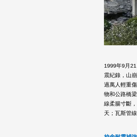
1999年9
震紀錄，山崩地
過萬人輕重傷
物和公路橋梁
線柔腸寸斷，
天；瓦斯管線
校舍耐震補強