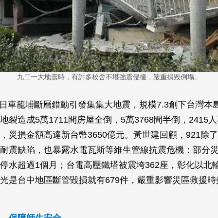
九二一大地震時，有許多校舍不堪強震侵擾，嚴重損毀倒塌。
月21日車籠埔斷層錯動引發集集大地震，規模7.3創下台灣
裂造成5萬1711間房屋全倒，5萬3768間半倒，2415
，災損金額高達新台幣3650億元。黃世建回顧，921除
耐震缺陷，也暴露水電瓦斯等維生管線抗震危機：部分
停水超過1個月；台電高壓鐵塔被震垮362座，彰化以北輪
光是台中地區斷管毀損就有679件，嚴重影響災區救援時
 保障師生安全