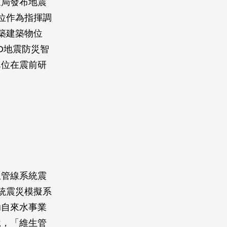
象局發布地震
位作為指揮調
築建築物位
D地震防災智
單位在震前研
生管線系統震
統震災模擬系
助自來水事業
說，「維生管