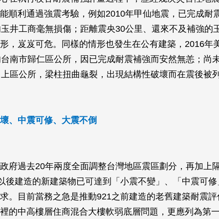
能順利通過強震考驗，例如2010年甲仙地震，已完成耐
的玉井工商毫無損傷；距離震央30公里、還來不及補強的
形，岌岌可危。同樣的情形也發生在公有建築，2016年
的台南市歸仁區公所，因已完成耐震補強而安然無恙；尚
山上區公所，梁柱扭曲龜裂，出現結構性破壞而在震後被
壞、中震可修、大震不倒
政府過去20年兩度全面調整台灣地區震區劃分，再加上
1以後建造的新建築物已可達到「小震不變」、「中震可修
求。目前當務之急是推動921之前建造的老舊建築耐震評
裡的中高樓層住商混合大樓軟弱底層問題，更應列為第