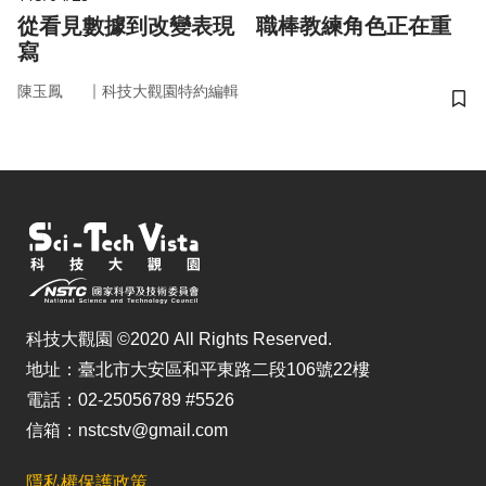
從看見數據到改變表現 職棒教練角色正在重
寫
｜
陳玉鳳
科技大觀園特約編輯
儲
科技大觀園 ©2020 All Rights Reserved.
地址：臺北市大安區和平東路二段106號22樓
電話：02-25056789 #5526
信箱：nstcstv@gmail.com
隱私權保護政策