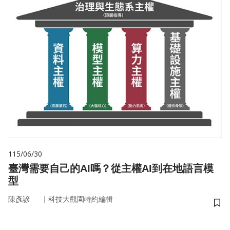
115/06/30
臺灣需要自己的AI嗎？從主權AI到在地語言模
型
｜
陳彥諺
科技大觀園特約編輯
儲