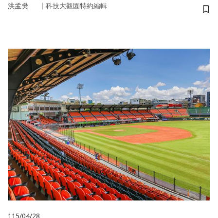
｜
洪孟樊
科技大觀園特約編輯
儲
115/04/28