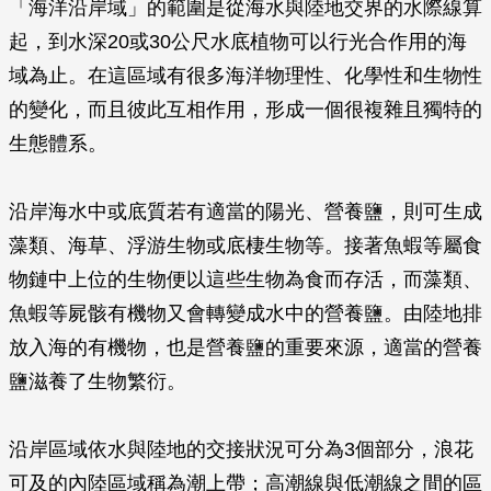
「海洋沿岸域」的範圍是從海水與陸地交界的水際線算
起，到水深20或30公尺水底植物可以行光合作用的海
域為止。在這區域有很多海洋物理性、化學性和生物性
的變化，而且彼此互相作用，形成一個很複雜且獨特的
生態體系。
沿岸海水中或底質若有適當的陽光、營養鹽，則可生成
藻類、海草、浮游生物或底棲生物等。接著魚蝦等屬食
物鏈中上位的生物便以這些生物為食而存活，而藻類、
魚蝦等屍骸有機物又會轉變成水中的營養鹽。由陸地排
放入海的有機物，也是營養鹽的重要來源，適當的營養
鹽滋養了生物繁衍。
沿岸區域依水與陸地的交接狀況可分為3個部分，浪花
可及的內陸區域稱為潮上帶；高潮線與低潮線之間的區