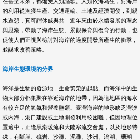
在甚至未來，都備受人類謳歌。人類依海為生，對海岸
的利用從漁獲生產、交通運輸、土地及經濟開發，到親
水遊憩，真可謂休戚與共。近年來由於永續發展的理念
與思潮，帶動了海岸生態、景觀保育與復育的行動，也
促使人們正視與檢討對海岸的過度開發所產生的衝擊，
並謀求改善策略。
海岸生態環境的分界
海洋是生物的發源地，生命繁榮的起點。而海洋中的生
物大部分都集聚在靠近海岸的地帶，因為這地區的海水
有較充足的氧氣和營養鹽類。臺灣海岸的地形缺乏灣澳
或內海，港口建設或土地開發利用較困難，但因地理位
置適中，正逢黑潮暖流和大陸寒流交會處，以及地形特
殊，有斷崖、礁岩、沙灘、泥灘、沙洲、潟湖、珊瑚