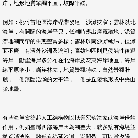
岸，地形地質單調平直，坡降平緩。
例如：桃竹苗地區海岸礫灘發達，沙灘狹窄；雲林以北
海岸，有開闊的海岸平原，低潮時露出廣寬灘地，泥質
灘地潮間帶的生態豐富多樣；雲林以南沙灘延綿，但灘
面不廣，有濱外沙洲及潟湖；高雄地區則是侵蝕性後退
海岸。斷崖海岸多分布在北海岸及花東海岸地區，海岸
線平原窄小，斷崖林立，地質景觀特殊，自然景觀壯
麗，一側濱臨浩瀚的太平洋，一側是丘陵地形或中央山
脈地壘。
有些海岸會築起人工結構物以抵禦惡劣海象或海岸侵蝕
作用，例如臺灣西部海岸因為潮差大，就多築有海堤並
拋置消波塊；雖然有綿延沙灘、潮間帶，可以賞夕陽、