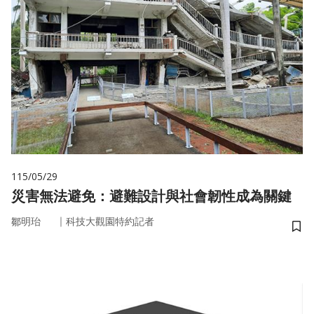
115/05/29
災害無法避免：避難設計與社會韌性成為關鍵
｜
鄒明珆
科技大觀園特約記者
儲