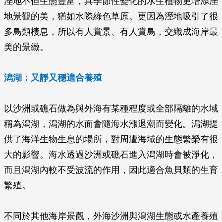
溼地不但生態豐富，具季節性變化的水生植物更增添溼
地景觀的美，猶如水際綠色草原。更因為溼地吸引了很
多鳥類棲息，所以有人賞景、有人賞鳥，交織成海岸最
美的景緻。
潟湖：又靜又穩適合養殖
以沙洲或礁石做為與外海有某種程度或全部隔離的水域
稱為潟湖，潟湖的水面會隨海水漲退潮而變化。潟湖提
供了海洋生物生息的場所，對周遭海域的生態繁榮有很
大的影響。海水透過沙洲或礁石進入潟湖時會被淨化，
而且潟湖內較不受波流的作用，因此適合魚貝類的生育
繁殖。
不同於其他海岸景觀，外海沙洲與潟湖生態或水產養殖