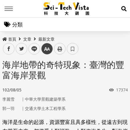
Menu
展
分類
首頁
文章
最新文章
facebook
twitter
line
中
海岸地帶的奇特現象：臺灣的豐
富海岸景觀
瀏覽次
102/08/05
17374
｜
李麗雪
中華大學景觀建築學系
｜
郭一羽
交通大學土木工程學系
海洋是生命的起源，資源豐富且具多樣性，從遠古到現