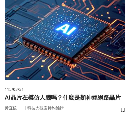
115/03/31
AI晶片在模仿人腦嗎？什麼是類神經網路晶片
｜
黃宜稜
科技大觀園特約編輯
儲