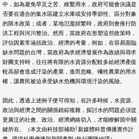
中，如為避免旱災之苦、維繫用水，政府可能會決議是
否要在適合的集水區建立水庫或安排季節性、區分對象
的限水政策；或者，某地氾濫頻繁時，政府則會推行防
洪工程與河川整治。然而，當政府在形塑這些政策時，
評估因素常涵括政治、經濟的考量，例如，在容易面臨
缺水問題的台灣，當政府為求經濟發展作為政績與尋求
財團支持時，往往將有限的水資源分配較多給經濟產值
較高卻會造成汙染的產業，進而忽略、犧牲農業的用水
權，讓農民被迫承受缺水危機與環境汙染的風險。
因此，透過上述例子便可得知，在許多時候，水資源、
政治與經濟之間的關係錯綜複雜，探討水的問題必須從
更廣泛的社會、政治、經濟網絡切入，才能瞭解箇中關
鍵所在。（本文由科技部補助｢新媒體科普傳播實作計