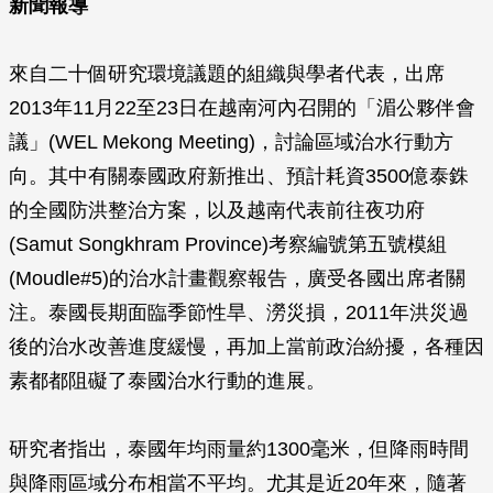
新聞報導
來自二十個研究環境議題的組織與學者代表，出席
2013年11月22至23日在越南河內召開的「湄公夥伴會
議」(WEL Mekong Meeting)，討論區域治水行動方
向。其中有關泰國政府新推出、預計耗資3500億泰銖
的全國防洪整治方案，以及越南代表前往夜功府
(Samut Songkhram Province)考察編號第五號模組
(Moudle#5)的治水計畫觀察報告，廣受各國出席者關
注。泰國長期面臨季節性旱、澇災損，2011年洪災過
後的治水改善進度緩慢，再加上當前政治紛擾，各種因
素都都阻礙了泰國治水行動的進展。
研究者指出，泰國年均雨量約1300毫米，但降雨時間
與降雨區域分布相當不平均。尤其是近20年來，隨著