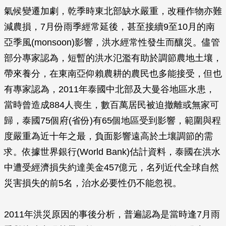
氣候變遷加劇，乾季時東北部缺水嚴重，改種作物亦難
減農損，7月份雨季經常延後，甚至接續9至10月的南
亞季風(monsoon)影響，洪水經常性發生而釀災。儘管
部分專家認為，短暫的洪水氾濫有助於調節農地土壤，
帶來養分，在東南亞仰賴農耕的農民也多能接受，但也
有專家認為，2011年泰國中北部及大曼谷地區水患，
當時曾造成884人喪生，數百萬居民被迫撤離或無家可
歸，泰國75個府(省份)有65個地區受到影響，範圍與程
度嚴重為近十年之最，負面影響遠高於土壤調節的需
求。依據世界銀行(World Bank)估計資料，泰國在洪水
中遭受經濟損失約達美金457億元，名列近代全球自然
災害損失的前5名，治水必要性仍不能忽視。
2011年洪災原因的事後分析，普遍認為是當時逢7月雨