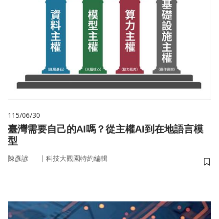
115/06/30
臺灣需要自己的AI嗎？從主權AI到在地語言模
型
｜
陳彥諺
科技大觀園特約編輯
儲