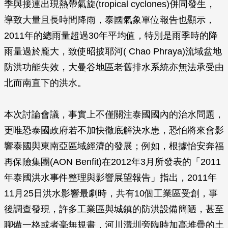
季與接連出現熱帶氣旋(tropical cyclones)併同發生，
導致大量且長時間降雨，泰國氣象單位報告也顯示，
2011年的總雨量超過30年平均值，特別是雨季時的降
雨量過於龐大，致使昭披耶河( Chao Phraya)流域盆地
防洪功能失效，大曼谷地區老舊排水系統亦無法承受由
北而南直下的洪水。
本次討論會議，事實上不僅關注泰國國內的治水問題，
更唯恐泰國政府若不加快徹底解決水患，恐怕將來會影
響泰國與東南亞區域經濟的發展；例如，根據怡安奔福
再保險集團(AON Benfit)在2012年3月所發表的「2011
年泰國洪水事件整理與影響展望報告」指出，2011年
11月25日洪水影響最劇時，共有10個工業區受創，事
後調查發現，許多工業區與城鎮的防洪設備簡陋，甚至
聊備一格或者毫無規畫，河川溝圳旁臨時加高堆疊的土