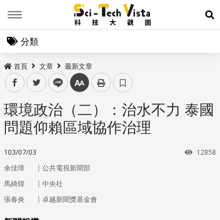
Menu
展
分類
首頁
文章
最新文章
facebook
twitter
line
中
環境政治（二）：治水不力 泰國
問題仰賴區域協作治理
瀏覽次
103/07/03
12858
｜
余佳璋
公共電視新聞部
｜
馬綺韓
中央社
｜
張春炎
卓越新聞獎基金會