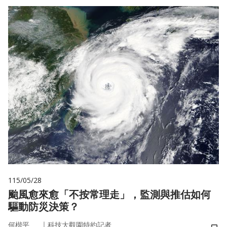
115/05/28
颱風愈來愈「不按常理走」，監測與推估如何
驅動防災決策？
｜
何楷平
科技大觀園特約記者