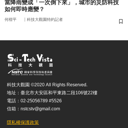
當降雨變成「一次倒下來」，城市的災防科技
如何即時應變？
｜
何楷平
科技大觀園特約記者
儲
科技大觀園 ©2020 All Rights Reserved.
地址：臺北市大安區和平東路二段106號22樓
電話：02-25056789 #5526
信箱：nstcstv@gmail.com
隱私權保護政策