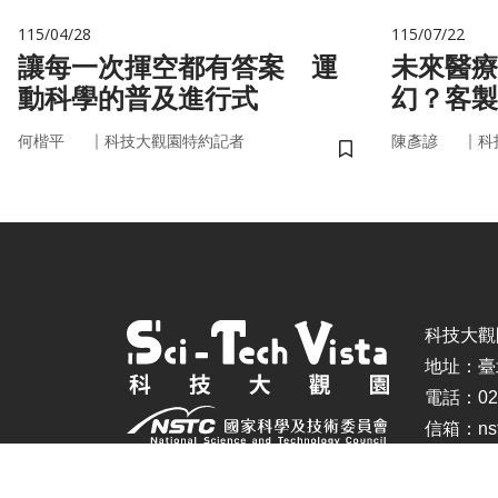
115/04/28
115/07/22
讓每一次揮空都有答案 運
未來醫療
動科學的普及進行式
幻？客製
實世界
｜
｜
何楷平
科技大觀園特約記者
陳彥諺
科
儲存書籤
科技大觀園 ©
地址：臺
電話：02-
信箱：nstc