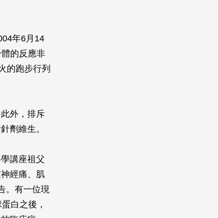
4年6月14
身體的反應非
火的跑步行列
。此外，排斥
素針劑維生。
科學講座祖父
重神經痛、肌
告。有一位現
球蛋白之後，