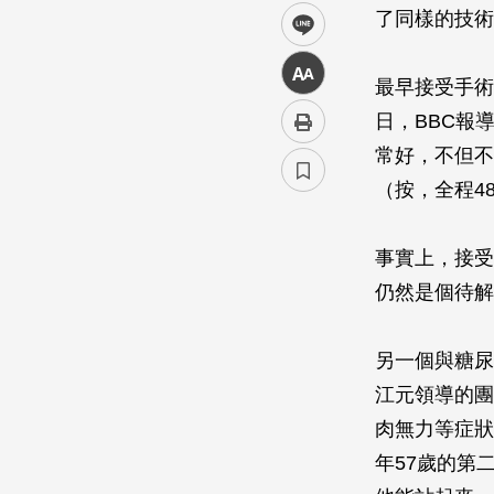
了同樣的技術
line
中
最早接受手術
日，BBC報
常好，不但不
（按，全程4
事實上，接受
仍然是個待解
另一個與糖尿
江元領導的團
肉無力等症狀
年57歲的第