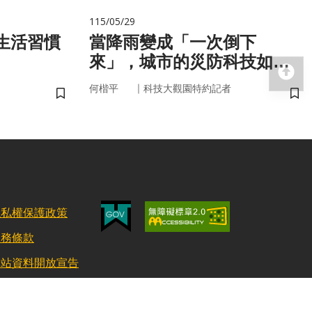
115/05/29
當降雨變成「一次倒下
來」，城市的災防科技如何
回
即時應變？
｜
何楷平
科技大觀園特約記者
儲存書籤
儲
隱私權保護政策
服務條款
網站資料開放宣告