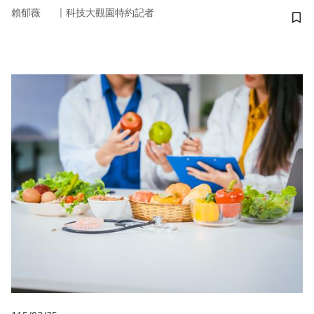
｜
賴郁薇
科技大觀園特約記者
儲