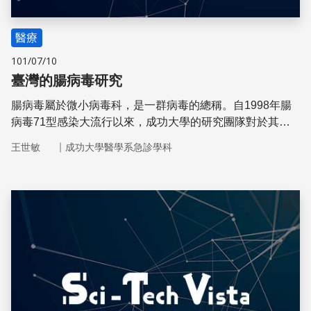
醫療
101/07/10
臺灣的腸病毒研究
腸病毒屬於微小病毒科，是一群病毒的總稱。自1998年腸
病毒71型感染大流行以來，成功大學的研究團隊對於其流
行病學、臨床表徵、致病機轉、介入治療、追蹤預後、疫苗
｜
王世敏
成功大學醫學系急診學科
研發等做了深入的探討。
儲存