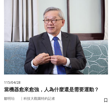
115/04/28
當機器愈來愈強，人為什麼還是需要運動？
｜
鄒明珆
科技大觀園特約記者
儲