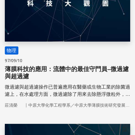
物理
97/09/10
薄膜科技的應用：流體中的最佳守門員–微過濾
與超過濾
微過濾與超過濾操作已普遍應用在醫藥或生物工業的除菌過
濾上，在水處理方面，微過濾除了用來去除懸浮微粒外，近
年來發展的重點是結合生物反應及膜過濾程序進行廢水處
｜
莊清榮
中原大學化學工程學系／中原大學薄膜技術研究發展中心
理。
儲存