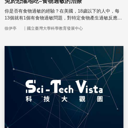
免於恐懼地吃–食物過敏的治療
你是否有食物過敏的經驗？在美國，18歲以下的人中，每
13個就有1個有食物過敏問題，對特定食物產生過敏反應的
兒童有日益增加的趨勢。現今美國免疫學家普遍認為口服免
｜
徐伊亭
國立臺灣大學科學教育發展中心
疫療法是可行的，可以用來幫助飽受食物過敏之苦的人。
儲存