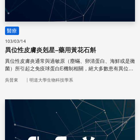
醫療
103/03/14
異位性皮膚炎剋星–藥用黃花石斛
異位性皮膚炎通常與過敏原（塵蟎、卵清蛋白、海鮮或是黴
菌）所引起之免疫球蛋白E機制相關，絕大多數患有異位性
皮膚炎之患者存有過度表現細胞激素（cytokine）以及增加
｜
吳晉東
明道大學生物科技學系
免疫球蛋白E
儲存