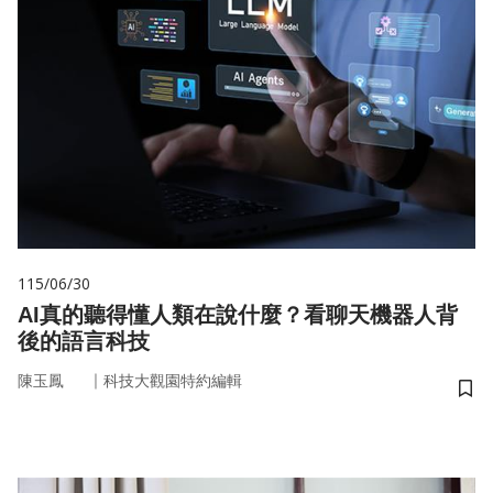
115/06/30
AI真的聽得懂人類在說什麼？看聊天機器人背
後的語言科技
｜
陳玉鳳
科技大觀園特約編輯
儲