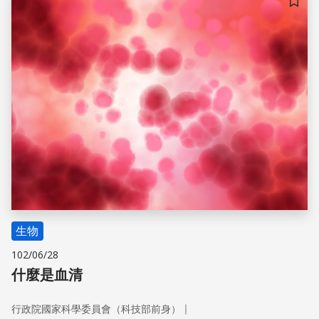
儲存
生物
102/06/28
什麼是血清
｜
行政院國家科學委員會（科技部前身）