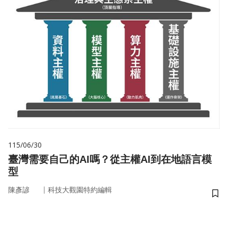
115/06/30
臺灣需要自己的AI嗎？從主權AI到在地語言模
型
｜
陳彥諺
科技大觀園特約編輯
儲