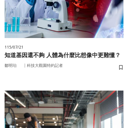
115/07/21
知道基因還不夠 人體為什麼比想像中更難懂？
｜
鄒明珆
科技大觀園特約記者
儲