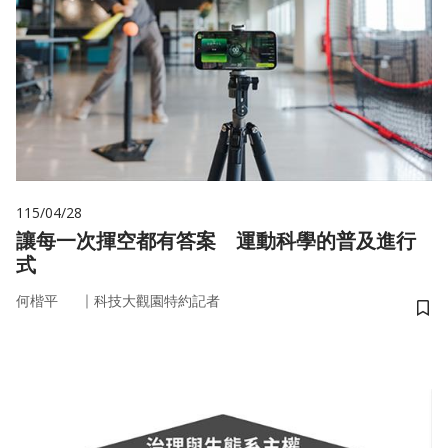
115/04/28
讓每一次揮空都有答案 運動科學的普及進行
式
｜
何楷平
科技大觀園特約記者
儲