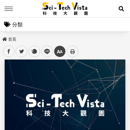
Menu
展
分類
首頁
facebook
twitter
plurk
line
中
儲存