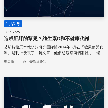
生活科學
103/12/25
造成肥胖的幫兇？維生素D和不健康代謝
艾斯特格馬帝教授的研究團隊於2014年5月在「糖尿病與代
謝」期刊上發表了一篇文章，他們想觀察兩個群體，一邊是
身體代謝正常且肥胖的受試者，另一邊是身體代謝不正常且
｜
季康揚
台北榮民總醫院
肥胖的受試者，試著去測量其體內維生素D的濃度，找出代
謝和肥胖的關連
儲存