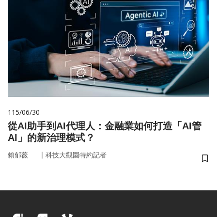
115/06/30
從AI助手到AI代理人：金融業如何打造「AI管
AI」的新治理模式？
｜
賴郁薇
科技大觀園特約記者
儲