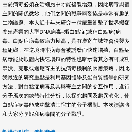
由於病毒必須在活細胞中才能複製增殖，因此病毒與宿
主間的關係微妙，他們之間的戰爭與妥協是非常有趣的
生物議題。本人近十年來研究一種嚴重衝擊了世界蝦類
養殖產業的大型DNA病毒–蝦白點症(或稱白點病)病
毒。白點症病毒致病力極高，具有廣寄主域並會侵襲多
種組織，在逆境時本病毒會被誘發而快速增殖。白點症
病毒能於蝦體內快速增殖的特性也暗示著其必有可成功
擊潰、克服或適應寄主的抗病毒機制的因應策略，因此
我最近的研究重點是利用基因體學及蛋白質體學的研究
方法，對白點症病毒及其與寄主之間的交互作用，進行
分子層次的總體特性分析，以探究趨同及趨異演化，使
白點症病毒能成功擊潰其宿主的分子機制。本次演講將
和大家分享蝦和病毒間的分子戰爭。