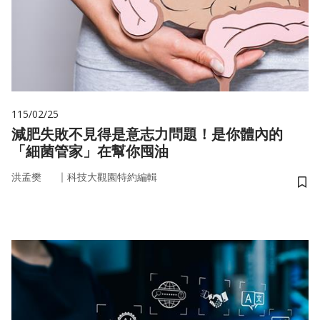
115/02/25
減肥失敗不見得是意志力問題！是你體內的
「細菌管家」在幫你囤油
｜
洪孟樊
科技大觀園特約編輯
儲