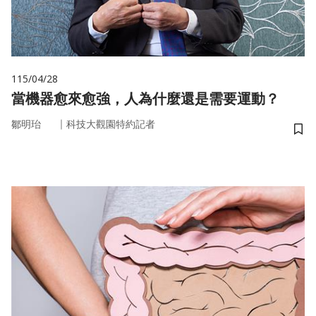
115/04/28
當機器愈來愈強，人為什麼還是需要運動？
｜
鄒明珆
科技大觀園特約記者
儲