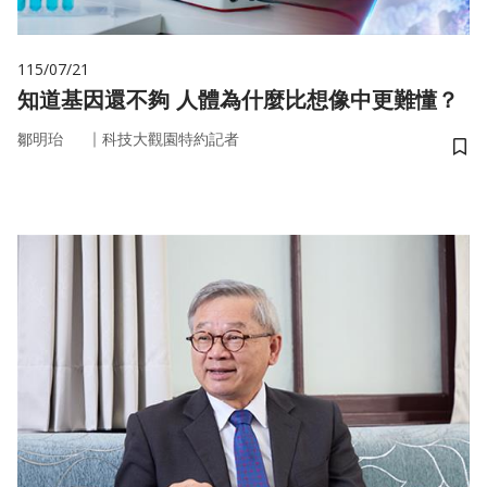
115/07/21
知道基因還不夠 人體為什麼比想像中更難懂？
｜
鄒明珆
科技大觀園特約記者
儲