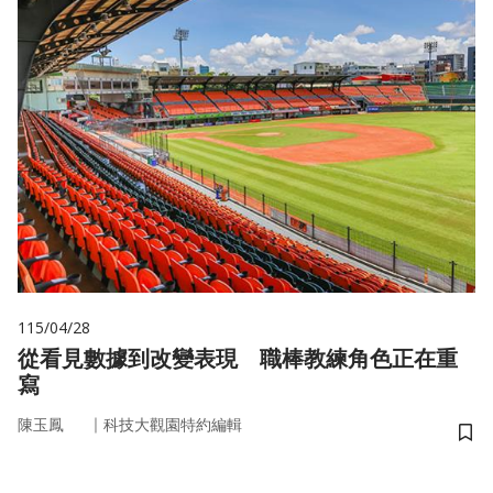
115/04/28
從看見數據到改變表現 職棒教練角色正在重
寫
｜
陳玉鳳
科技大觀園特約編輯
儲