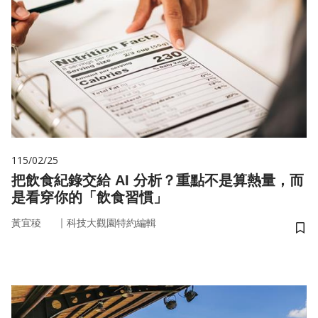
115/02/25
把飲食紀錄交給 AI 分析？重點不是算熱量，而
是看穿你的「飲食習慣」
｜
黃宜稜
科技大觀園特約編輯
儲