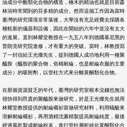
油成分中酚類化合物的構造，檜木的精油也就是目前森
林浴時常聞到的芬多精的成分。然而這個工作因為當時
臺灣的研究環境非常落後，大學沒有充足經費去採購各
種較新的儀器和設備，因此在開始的六年中並沒有太大
的進展。直到林耀堂教授在一九五八年到德國慕尼黑的
普朗克研究院進修，才有重大的突破。當時，林教授寫
了一封信給王光燦先生，提到德國人成功地利用一種聚
醯胺（醯胺的聚合物，俗稱耐綸，也是耐綸衣服的主要
成分）的吸附劑，以管柱方式來分離黃酮類化合物。
在那個資源貧乏的年代，臺灣的研究室根本沒錢也無法
很快得到昂貴的聚醯胺來做研究，於是王光燦先生就用
林耀堂教授提供的耐綸襯衫當做研究材料，利用蟻酸來
溶解耐綸襯衫，再用酒精沈澱精製提高耐綸純度，最後
經過風乾製成耐綸粉末，進行管柱層析純化黃酮類化合