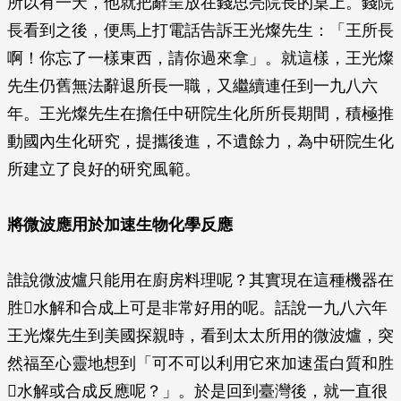
所以有一天，他就把辭呈放在錢思亮院長的桌上。錢院
長看到之後，便馬上打電話告訴王光燦先生：「王所長
啊！你忘了一樣東西，請你過來拿」。就這樣，王光燦
先生仍舊無法辭退所長一職，又繼續連任到一九八六
年。王光燦先生在擔任中研院生化所所長期間，積極推
動國內生化研究，提攜後進，不遺餘力，為中研院生化
所建立了良好的研究風範。
將微波應用於加速生物化學反應
誰說微波爐只能用在廚房料理呢？其實現在這種機器在
胜水解和合成上可是非常好用的呢。話說一九八六年
王光燦先生到美國探親時，看到太太所用的微波爐，突
然福至心靈地想到「可不可以利用它來加速蛋白質和胜
水解或合成反應呢？」。於是回到臺灣後，就一直很