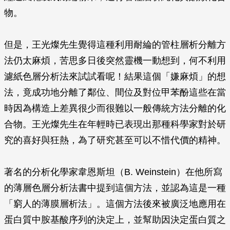
物。
但是，王光燦先生覺得這種利用耐綸的管柱層析分離方
法仍太麻煩，苦思多日後突然靈機一動想到，何不利用
濾紙色層分析法來試試看呢！結果這個「嫌麻煩」的想
法，竟成功地分離了鄰位、間位及對位甲苯酚這些在當
時因為構造上差異很少而很難以一般傳統方法分離的化
合物。王光燦先生在年輕時已表現出那種科學家對於研
究的喜好與狂熱，為了研究甚至可以不惜代價的精神。
著名的分析化學家韋恩斯坦（B. Weinstein）在他所寫
的薄層色層分析法書中提到這個方法，並認為這是一種
「窮人的薄膜層析法」。這個方法後來被廣泛地應用在
蛋白質中胺基酸序列的決定上，並幫助因決定蛋白質之