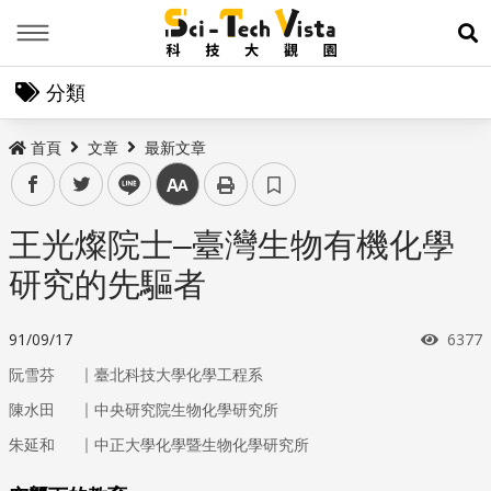
Menu
展
分類
首頁
文章
最新文章
facebook
twitter
line
中
王光燦院士–臺灣生物有機化學
研究的先驅者
瀏覽
91/09/17
6377
｜
阮雪芬
臺北科技大學化學工程系
｜
陳水田
中央研究院生物化學研究所
｜
朱延和
中正大學化學暨生物化學研究所