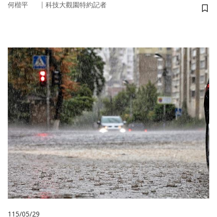
｜
何楷平
科技大觀園特約記者
儲
115/05/29