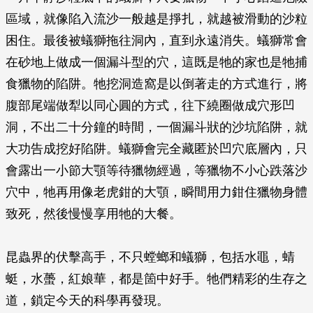
區域，就像陷入流沙一般越是掙扎，就越被滑動的沙粒
困住。最後被蟻獅拖往洞內，直到永遠消失。蟻獅常會
在砂地上做成一個漏斗型的穴，這既是牠的家也是牠捕
食獵物的陷阱。牠挖洞造窩是以倒著走的方式進行，將
腹部尾端做犁以同心圓的方式，往下繞圈做成穴形凹
洞，不出二十分鐘的時間，一個漏斗狀的沙坑陷阱，就
大功告成挖好陷阱。蟻獅會完全藏匿於凹穴底層內，只
會露出一小節大顎等待獵物經過，等獵物不小心跌落沙
穴中，牠再用像老虎鉗的大顎，瞬間用力鉗住獵物身體
致死，然後慢慢享用牠的大餐。
昆蟲界的伏擊高手，不只螳螂和蟻獅，包括水黽，蜻
蜓，水蠆，紅娘華，都是箇中好手。牠們精彩的生存之
道，鎖定今天的科學再發現。