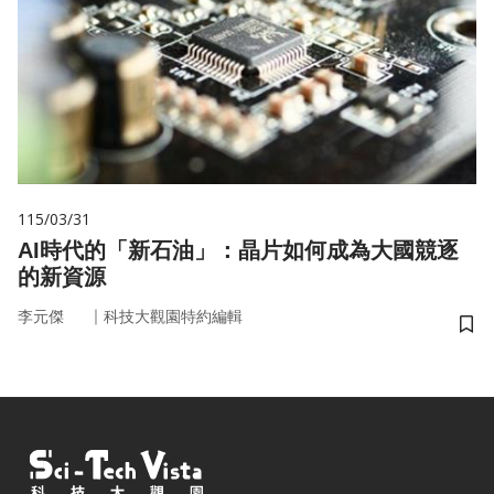
115/03/31
AI時代的「新石油」：晶片如何成為大國競逐
的新資源
｜
李元傑
科技大觀園特約編輯
儲