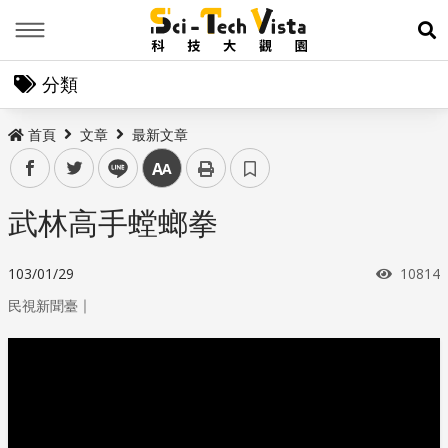
Menu
展
分類
首頁
文章
最新文章
facebook
twitter
line
中
武林高手螳螂拳
瀏覽次
103/01/29
10814
｜
民視新聞臺