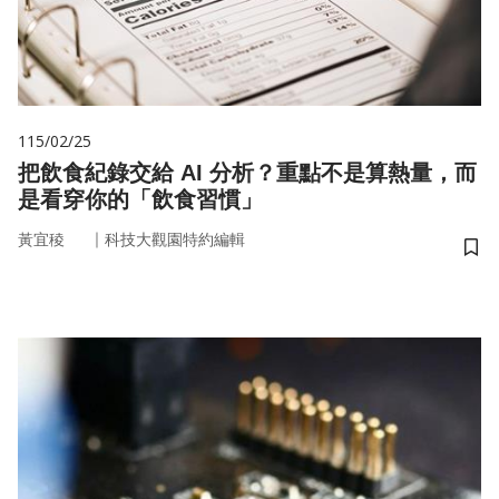
115/02/25
把飲食紀錄交給 AI 分析？重點不是算熱量，而
是看穿你的「飲食習慣」
｜
黃宜稜
科技大觀園特約編輯
儲