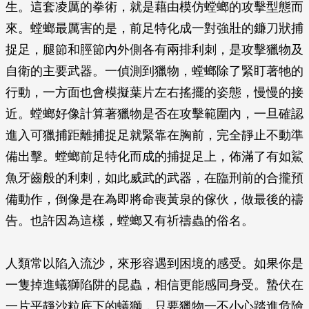
生。這套凌厲的拳術，就是藉由模仿螳螂的攻擊型態而
來。螳螂最厲害的是，前足特化成一對強壯的鐮刀狀捕
捉足，腿節和脛節內外側各有兩排利刺，是攻擊獵物及
自衛的主要武器。一偵測到獵物，螳螂除了緊盯著牠的
行動，一方面也會模擬葉片左右搖擺的姿態，慢慢的接
近。螳螂好像計算著獵物是否在攻擊範圍內，一旦確認
進入可獵捕距離捕捉足就緊靠在胸前，完全靜止不動準
備出擊。螳螂前足特化而成的捕捉足上，佈滿了有如鯊
魚牙齒般的利刺，如此威武的武器，在臨刑前的合攏預
備動作，倒像是在為即將命喪黃泉的傢伙，做最後的禱
告。也許因為這樣，螳螂又有祈禱蟲的俗名。
人類常以陷入流沙，來形容遇到困境的感受。如果你是
一隻掉進蟻獅陷阱的昆蟲，相信更能感同身受。蟄伏在
一片平靜沙粒底下的蟻獅，只要獵物一不小心踏進危險