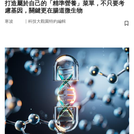
打造屬於自己的「精準營養」菜單，不只要考
慮基因，關鍵更在腸道微生物
｜
寒波
科技大觀園特約編輯
儲