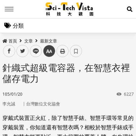
Menu
展
分類
首頁
文章
最新文章
facebook
twitter
line
中
針織式超級電容器，在智慧衣裡
儲存電力
瀏覽
105/01/20
6227
｜
李允誠
台灣數位文化協會
穿戴式裝置正火紅，除了智慧手錶、智慧手環等常見的
穿戴裝置，你知道還有智慧衣嗎？相較於智慧手錶或手