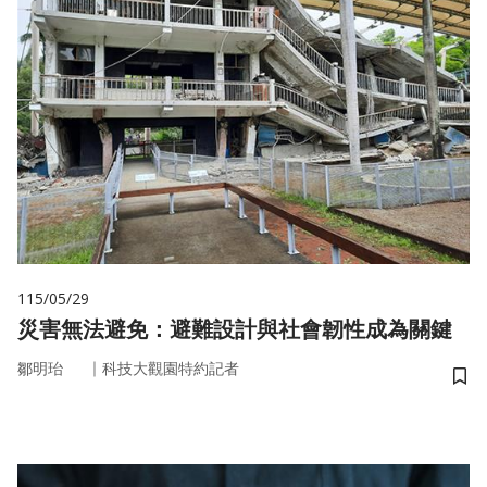
115/05/29
災害無法避免：避難設計與社會韌性成為關鍵
｜
鄒明珆
科技大觀園特約記者
儲