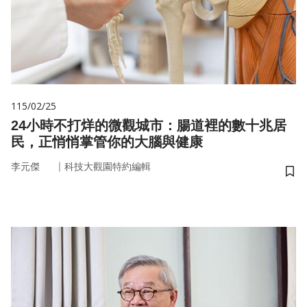
115/02/25
24小時不打烊的微觀城市：腸道裡的數十兆居
民，正悄悄掌管你的大腦與健康
｜
李元傑
科技大觀園特約編輯
儲