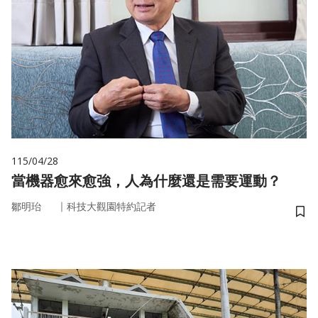
115/04/28
當機器愈來愈強，人為什麼還是需要運動？
｜
鄒明珆
科技大觀園特約記者
儲