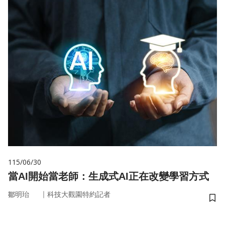
115/06/30
當AI開始當老師：生成式AI正在改變學習方式
｜
鄒明珆
科技大觀園特約記者
儲