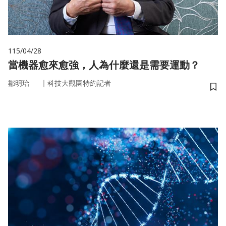
115/04/28
當機器愈來愈強，人為什麼還是需要運動？
｜
鄒明珆
科技大觀園特約記者
儲