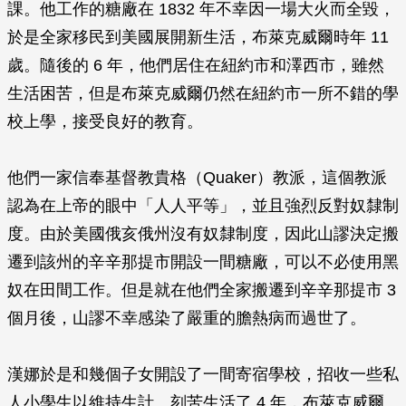
課。他工作的糖廠在 1832 年不幸因一場大火而全毀，
於是全家移民到美國展開新生活，布萊克威爾時年 11
歲。隨後的 6 年，他們居住在紐約市和澤西市，雖然
生活困苦，但是布萊克威爾仍然在紐約市一所不錯的學
校上學，接受良好的教育。
他們一家信奉基督教貴格（Quaker）教派，這個教派
認為在上帝的眼中「人人平等」，並且強烈反對奴隸制
度。由於美國俄亥俄州沒有奴隸制度，因此山謬決定搬
遷到該州的辛辛那提市開設一間糖廠，可以不必使用黑
奴在田間工作。但是就在他們全家搬遷到辛辛那提市 3
個月後，山謬不幸感染了嚴重的膽熱病而過世了。
漢娜於是和幾個子女開設了一間寄宿學校，招收一些私
人小學生以維持生計。刻苦生活了 4 年，布萊克威爾