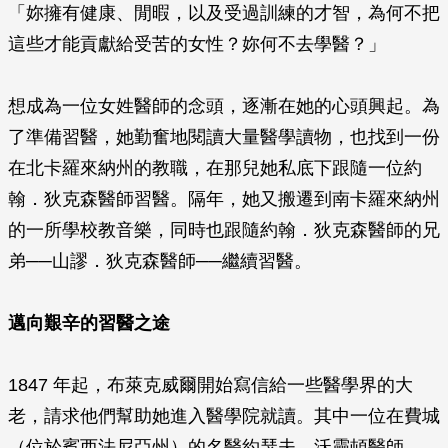
「妳擁有健康、閒暇，以及受過訓練的才智，為何不把
這些才能貢獻給受苦的女性？妳何不去學醫？」
想成為一位女姓醫師的念頭，逐漸在她的心頭興起。為
了準備習醫，她勤奮地閱讀大量醫學讀物，也找到一份
在北卡羅來納州的教職，在那兒她私底下跟隨一位約
翰．狄克森醫師習醫。隔年，她又搬遷到南卡羅來納州
的一所學校教音樂，同時也跟隨約翰．狄克森醫師的兄
弟──山謬．狄克森醫師──繼續習醫。
邁向艱辛的習醫之途
1847 年起，布萊克威爾開始寫信給一些醫學界的大
老，請求他們幫助她進入醫學院就讀。其中一位在費城
（位於賓西法尼亞州）的名醫約瑟夫．沃靈頓醫師