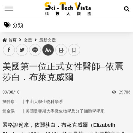
Menu
展
分類
首頁
文章
最新文章
facebook
twitter
line
中
美國第一位正式女性醫師–依麗
莎白．布萊克威爾
瀏覽次
99/08/10
29786
｜
劉仲康
中山大學生物科學系
｜
鍾金湯
美國曼菲斯大學微生物學及分子細胞學學系
嚴格說起來，依麗莎白．布萊克威爾（Elizabeth