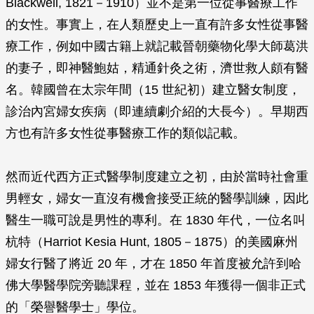
Blackwell, 1821－1910）並不是第一位從事醫療工作
的女性。事實上，在人類歷史上一直有許多女性從事醫
療工作，例如中國古籍上就記載晉朝藥物化學大師葛洪
的妻子，即神醫鮑姑，精通針灸之術，濟世救人頗有醫
名。韓國曾在太宗年間（15 世紀初）建立醫女制度，
診治內宮婦女疾病（即連續劇介紹的大長今）。早期西
方也有許多女性從事醫療工作的類似記載。
然而近代西方正式醫學制度建立之初，由於當時社會重
男輕女，婦女一直沒有機會接受正統的醫學訓練，因此
醫生一職可說是男性的專利。在 1830 年代，一位名叫
杭特（Harriot Kesia Hunt, 1805－1875）的美國麻州
婦女行醫了將近 20 年，才在 1850 年首度被允許到哈
佛大學醫學院旁聽課程，並在 1853 年獲得一個非正式
的「榮譽醫學士」學位。