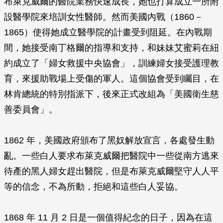
布萊克威爾的醫院業務快速成長，她也打算成立一所附
設醫學院來培訓女性醫師。然而美國內戰（1860－
1865）使得她成立醫學院的計畫受到阻延。在內戰期
間，她接受南丁格爾的指導和支持，和妹妹艾蜜莉在紐
約成立了「婦女救援中央協會」，訓練婦女接受護理教
育，來援助戰場上受傷的軍人。這個協會受到矚目，在
林肯總統的特別指派下，後來正式改組為「美國衛生慈
善委員會」。
1862 年，美國政府頒布了黑奴解放宣言，各處發生動
亂。一些白人要求布萊克威爾把醫院中一些從南方逃來
待產的黑人婦女趕出醫院，但是布萊克威爾堅守人人平
等的信念，不為所動，拒絕和這些白人妥協。
1868 年 11 月 2 日是一個值得紀念的日子，因為在這