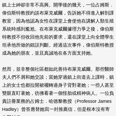
鎮上士紳卻非常不高興。開學後的幾天，一位占姆斯．
偉伯斯特教授約談布萊克威爾，告訴她不得進入解剖課
教室，因為他認為女性在課堂上會使他在講解人類生殖
系統時感到尷尬。在布萊克威爾據理力爭之後，偉伯斯
特教授不但收回他先前的要求，還在課堂上向全體學生
坦承他所做的錯誤判斷。經過這次事件，偉伯斯特教授
成為她的朋友，並且真誠地在各方面支持她。
然而，並非整個社區都如此善待布萊克威爾。那些醫師
夫人們不屑和她交談；當她穿過鎮上街道去上課時，鎮
上的女士也都拉開裙襬轉過身子背對著她；一些人甚至
雙眼直盯著她，彷彿看著一個怪胎或精神病人。一位負
責註冊業務的占姆士．哈德黎教授（Professor James
Hadley）曾答應替她寫一封推薦信，但是根本沒有寄