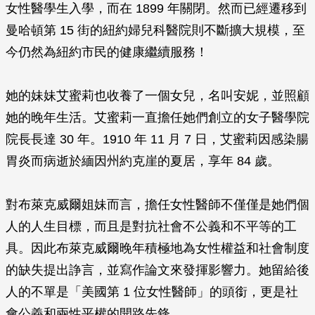
女性醫學生入學，而在 1899 年關閉。然而已經遷移到
曼哈頓第 15 街的紐約婦兒科醫院則不斷擴大規模，至
今仍然為紐約市民的健康繼續服務！
她的妹妹艾蜜莉也收養了一個女兒，名叫安妮，並照顧
她的晚年生活。艾蜜莉一直擔任她們創立的女子醫學院
院長長達 30 年。1910 年 11 月 7 日，艾蜜莉因感染腸
胃炎而病逝於緬因州約克崖的夏居，享年 84 歲。
對布萊克威爾姐妹而言，擔任女性醫師不僅僅是她們個
人的人生目標，而且是對抗社會不公義和不平等的工
具。因此布萊克威爾晚年積極地為女性權益和社會制度
的缺失提出諍言，並寫作論文來發揮影響力。她留給後
人的不單是「美國第 1 位女性醫師」的頭銜，更是社
會公義和兩性平權的開路先鋒。