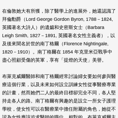
在倫敦她大有所獲，除了醫學上的進展外，她還認識了
拜倫勳爵（Lord George Gordon Byron, 1788－1824,
英國著名大詩人）的遺孀和史密斯女士（Barbara
Leigh Smith, 1827－1891, 英國著名女性主義者），以
及後來聞名於世的南丁格爾（Florence Nightingale,
1820－1910）。南丁格爾在 1854 年克里米亞戰爭中
盡心照顧受傷的英軍，享有「提燈的天使」美譽。
布萊克威爾醫師和南丁格爾經常討論婦女要如何參與醫
療這個行業，以及未來如何設立訓練女性從事醫療專業
的計畫，然而她們二人的最終目標卻完全不同，各人堅
持走各人的路。南丁格爾有興趣的是設立一所女子護理
學校，使女性可以在醫療業中擔任附屬的角色，她從不
認為女性應該追求醫師的職位。相對的，布萊克威爾主