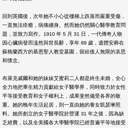
回到英國後，次年她不小心從樓梯上跌落而嚴重受傷，
一直無法痊癒，病痛纏身。然而她仍然關心醫學教育問
題，並致力寫作。1910 年 5 月 31 日，一代傳奇人物
因心臟病發而溘然與世長辭，享年 89 歲，遺體安葬在
蘇格蘭西方的慕恩聖人教堂墓園，留給後人無限的哀思
和懷念。
布萊克威爾和她的妹妹艾蜜莉二人都是終生未婚，全心
全力地把畢生精力貢獻給女子醫學界，同時致力於女性
平等接受教育和女子權利上，成果斐然備受各界的敬
重。她的晚年生活起居，則一直由她的養女凱瑟琳照
料。她所創立的女子醫學院於營運 31 年之後，因為缺
乏經費，以及全美國各大學醫學院已經普遍平等地接受