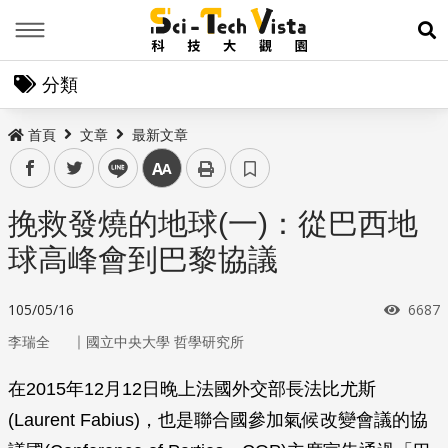
Menu
展
分類
首頁
文章
最新文章
facebook
twitter
line
中
挽救發燒的地球(一)：從巴西地
球高峰會到巴黎協議
瀏覽
105/05/16
6687
｜
李瑞全
國立中央大學 哲學研究所
在2015年12月12日晚上法國外交部長法比尤斯
(Laurent Fabius)，也是聯合國參加氣候改變會議的協