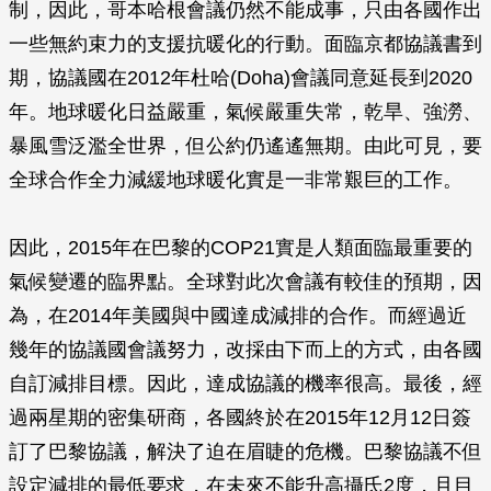
制，因此，哥本哈根會議仍然不能成事，只由各國作出
一些無約束力的支援抗暖化的行動。面臨京都協議書到
期，協議國在2012年杜哈(Doha)會議同意延長到2020
年。地球暖化日益嚴重，氣候嚴重失常，乾旱、強澇、
暴風雪泛濫全世界，但公約仍遙遙無期。由此可見，要
全球合作全力減緩地球暖化實是一非常艱巨的工作。
因此，2015年在巴黎的COP21實是人類面臨最重要的
氣候變遷的臨界點。全球對此次會議有較佳的預期，因
為，在2014年美國與中國達成減排的合作。而經過近
幾年的協議國會議努力，改採由下而上的方式，由各國
自訂減排目標。因此，達成協議的機率很高。最後，經
過兩星期的密集研商，各國終於在2015年12月12日簽
訂了巴黎協議，解決了迫在眉睫的危機。巴黎協議不但
設定減排的最低要求，在未來不能升高攝氏2度，且目