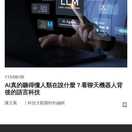
115/06/30
AI真的聽得懂人類在說什麼？看聊天機器人背
後的語言科技
｜
陳玉鳳
科技大觀園特約編輯
儲