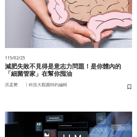
115/02/25
減肥失敗不見得是意志力問題！是你體內的
「細菌管家」在幫你囤油
｜
洪孟樊
科技大觀園特約編輯
儲