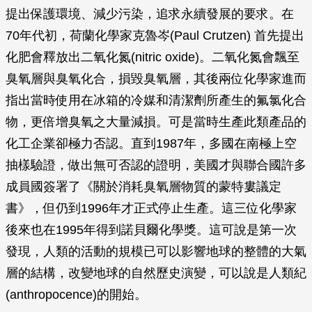
提出保護環境、減少污染，追求永續發展的要求。在
70年代初，荷蘭化學家克魯岑(Paul Crutzen
)
首先提出
化肥會釋放出二氧化氮(nitric oxide)。二氧化氮會飄至
臭氧層與臭氧化合，損毀臭氧層，其後兩位化學家進而
指出當時使用在冰箱的冷媒和清潔劑所產生的氟氯化合
物，更倍增臭氧之大量減損。可是當時生產此類產品的
化工企業卻極力否認。直到1987年，多國在南極上空
抽樣驗證，做出無可否認的證明，美國才與聯合國許多
成員國簽署了《關於消耗臭氧層物質的蒙特婁議定
書》，但仍到1996年才正式停止生產。這三位化學家
後來也在1995年得到諾貝爾化學獎。這可說是第一次
發現，人類的活動的規模已可以影響地球的整體的大氣
層的結構，改變地球的自然歷史演變，可以說是人類紀
(anthropocence)的開始。