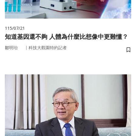
115/07/21
知道基因還不夠 人體為什麼比想像中更難懂？
｜
鄒明珆
科技大觀園特約記者
儲