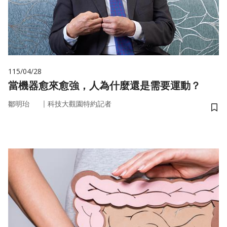
115/04/28
當機器愈來愈強，人為什麼還是需要運動？
｜
鄒明珆
科技大觀園特約記者
儲