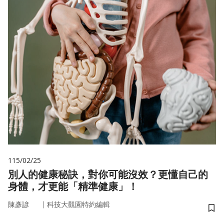
115/02/25
別人的健康秘訣，對你可能沒效？更懂自己的
身體，才更能「精準健康」！
｜
陳彥諺
科技大觀園特約編輯
儲