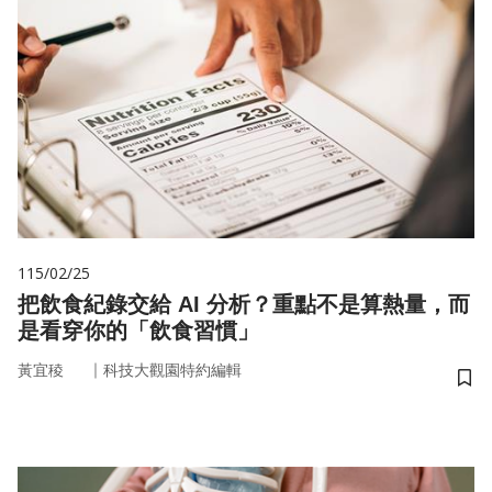
115/02/25
把飲食紀錄交給 AI 分析？重點不是算熱量，而
是看穿你的「飲食習慣」
｜
黃宜稜
科技大觀園特約編輯
儲