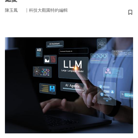
｜
陳玉鳳
科技大觀園特約編輯
儲