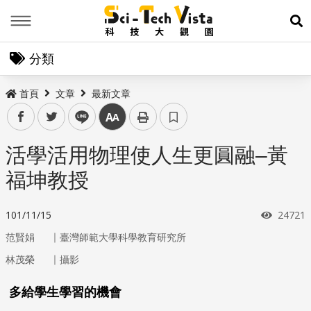
Menu
展
分類
首頁
文章
最新文章
facebook
twitter
line
中
活學活用物理使人生更圓融–黃
福坤教授
瀏覽次
101/11/15
24721
｜
范賢娟
臺灣師範大學科學教育研究所
｜
林茂榮
攝影
多給學生學習的機會