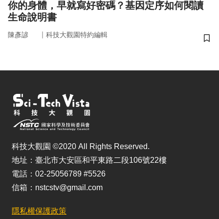
你的身體，早就寫好密碼？基因定序如何閱讀
生命說明書
｜
陳彥諺
科技大觀園特約編輯
儲
科技大觀園 ©2020 All Rights Reserved.
地址：臺北市大安區和平東路二段106號22樓
電話：02-25056789 #5526
信箱：nstcstv@gmail.com
隱私權保護政策