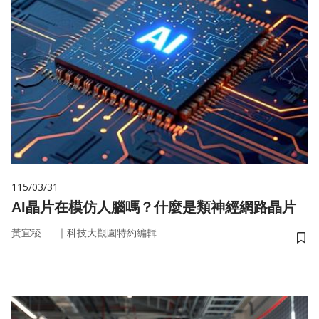
115/03/31
AI晶片在模仿人腦嗎？什麼是類神經網路晶片
｜
黃宜稜
科技大觀園特約編輯
儲