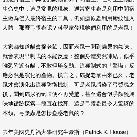
生命史中，這是常見的現象。通常寄生蟲是利用中間宿
主做為侵入最終宿主的工具，例如瘧原蟲利用瘧蚊進入
人體。那麼弓漿蟲呢？科學家發現牠們利用的是老鼠！
大家都知道貓會捉老鼠，因而老鼠一聞到貓尿的氣味，
就會表現出制式的本能反應：整個身體突然凍結，似乎
唯恐附近有貓，不敢輕舉妄動。這種制式的「驚嚇」反
應必然是演化的產物。換言之，貓捉老鼠由來已久，老
鼠才會演化出這種防衛機制。可是老鼠感染了弓漿蟲之
後，聞到貓尿的氣味便不再受驚，甚至還會似乎頗饒興
味地循跡探索—簡直在找死。這是弓漿蟲最令人驚訝的
本領。弓漿蟲是怎樣蠱惑老鼠的？
去年美國史丹福大學研究生豪斯（Patrick K. House）