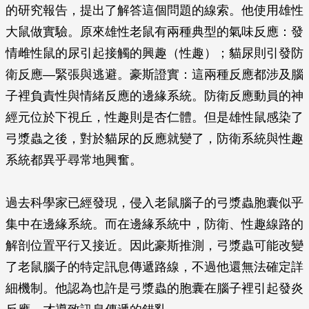
的研究報告，提出了解答這個問題的線索。他使用雄性
大鼠做實驗。原來雄性老鼠有兩種典型的氣味反應：發
情雌性鼠的尿引起接觸的興趣（性趣）；貓尿則引發防
衛反應—緊張與逃避。豪斯證實：這兩種反應都涉及腦
子裡負責性與情緒反應的邊緣系統。防衛反應動員的神
經元位於下視丘，性趣則是杏仁體。但是雄性鼠感染了
弓漿蟲之後，對於貓尿的反應就變了，防衛系統與性趣
系統都異乎尋常地興奮。
過去科學家已經發現，侵入老鼠腦子的弓漿蟲胞囊似乎
集中在邊緣系統。而在邊緣系統中，防衛、性趣線路的
解剖位置平行又接近。因此豪斯推測，弓漿蟲可能改變
了老鼠腦子的特定訊息傳遞路線，不過他還無法確定詳
細機制。他認為也許是弓漿蟲的胞囊在腦子裡引起發炎