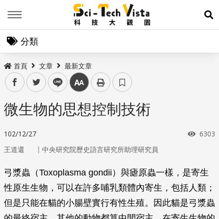
Menu
展
分類
首頁
文章
最新文章
facebook
twitter
line
中
微生物的思想控制技術
瀏覽
102/12/27
6303
｜
王道還
中央研究院歷史語言研究所助理研究員
弓漿蟲（
Toxoplasma gondii
）與瘧原蟲一樣，是寄生
性原生生物，可以在許多哺乳類體內寄生，包括人類；
但是只能在貓的小腸壁實行有性生殖。因此貓是弓漿蟲
的最終宿主，其他的動物都算中間宿主。在寄生生物的