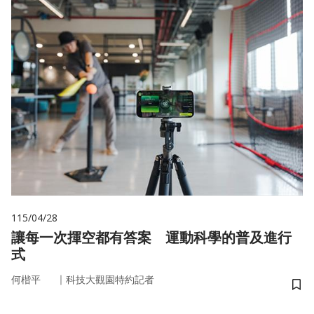
115/04/28
讓每一次揮空都有答案 運動科學的普及進行
式
｜
何楷平
科技大觀園特約記者
儲