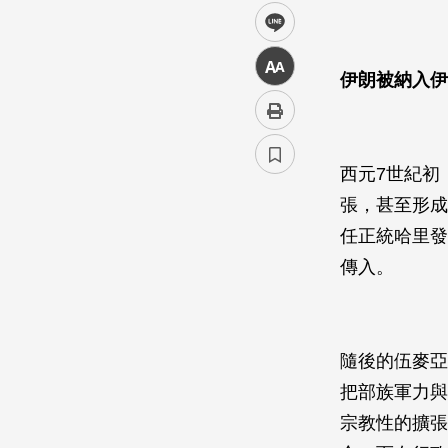
line
中
伊朗被納入伊
西元7世紀初
張，甚至形成
任正統哈里發
傳入。
隨後的伍麥亞朝
把部族軍力與
宗教性的擴張