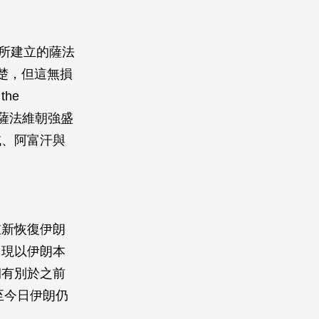
族所建立的薩法
不清楚，但這無損
he
國。薩法維朝強盛
域、阿富汗與
重新恢復伊朗
出現以伊朗本
朝有別於之前
至今日伊朗仍