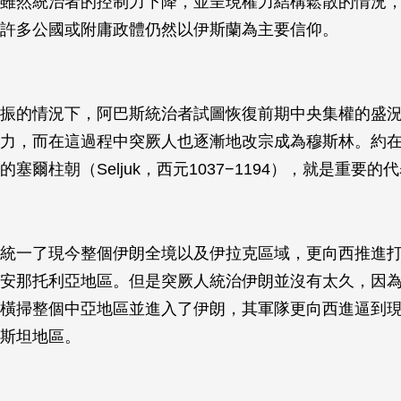
雖然統治者的控制力下降，並呈現權力結構鬆散的情況
許多公國或附庸政體仍然以伊斯蘭為主要信仰。
振的情況下，阿巴斯統治者試圖恢復前期中央集權的盛
力，而在這過程中突厥人也逐漸地改宗成為穆斯林。約在
塞爾柱朝（Seljuk，西元1037−1194），就是重要的
統一了現今整個伊朗全境以及伊拉克區域，更向西推進
安那托利亞地區。但是突厥人統治伊朗並沒有太久，因為
橫掃整個中亞地區並進入了伊朗，其軍隊更向西進逼到
斯坦地區。