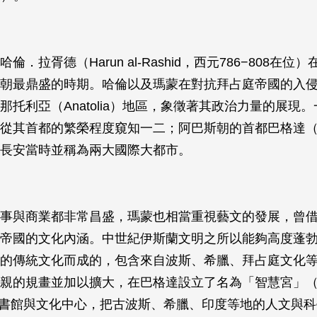
倫．拉胥德（Harun al-Rashid，西元786−808在位
朝最鼎盛的時期。哈倫以及瑪蒙在對抗拜占庭帝國的入
那托利亞（Anatolia）地區，象徵著其政治力量的展現
從其首都的繁榮程度窺知一二；阿巴斯朝的首都巴格達（Ba
長安當時並稱為兩大國際大都市。
事與商業都非常昌盛，瑪蒙也相當重視藝文的發展，曾
帝國的文化內涵。中世紀伊斯蘭文明之所以能夠高度蓬
的傳統文化而成的，包含來自波斯、希臘、拜占庭文化
親的規畫並加以擴大，在巴格達設立了名為「智慧宮」（Bait
的圖書館與文化中心，把古波斯、希臘、印度等地的人文與