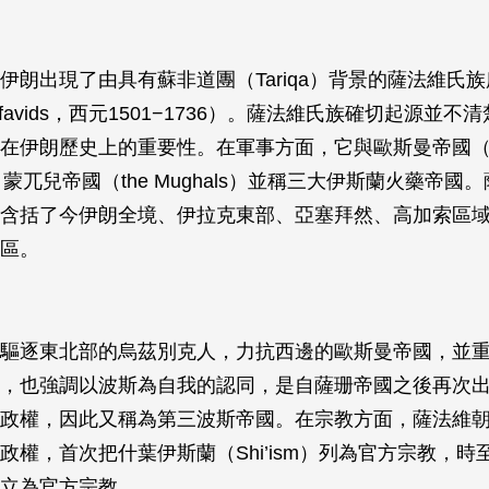
伊朗出現了由具有蘇非道團（Tariqa）背景的薩法維氏
Safavids，西元1501−1736）。薩法維氏族確切起源並
在伊朗歷史上的重要性。在軍事方面，它與歐斯曼帝國（t
s）、蒙兀兒帝國（the Mughals）並稱三大伊斯蘭火藥帝
含括了今伊朗全境、伊拉克東部、亞塞拜然、高加索區
區。
驅逐東北部的烏茲別克人，力抗西邊的歐斯曼帝國，並
，也強調以波斯為自我的認同，是自薩珊帝國之後再次
政權，因此又稱為第三波斯帝國。在宗教方面，薩法維
政權，首次把什葉伊斯蘭（Shi’ism）列為官方宗教，時
立為官方宗教。