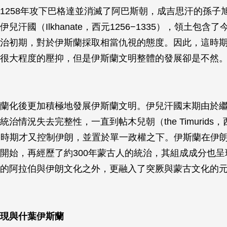
1258年攻下巴格達並消滅了阿巴斯朝，成吉思汗的孫子
兒汗國（Ilkhanate，西元1256−1335），領土包含
治初期，對於伊斯蘭採取相當仇視的態度。因此，這時
很大程度的壓抑，但是伊斯蘭文明整體的發展卻是不然
蘭化後更加積極地發展伊斯蘭文明。伊兒汗國末期由於
治情況失去完整性，一直到帖木兒朝（the Timurids，
506）時期才又控制伊朗，並置於單一政權之下。伊斯蘭在伊
開始，再經歷了約300年蒙古人的統治，其組成成分也呈
的阿拉伯與伊朗文化之外，更融入了突厥與蒙古文化的
現與什葉伊斯蘭