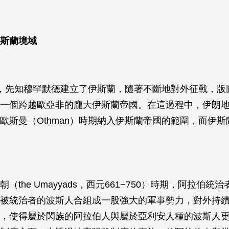
斯蘭境域
，先知穆罕默德建立了伊斯蘭，隨著不斷地對外征戰，版
一個跨越歐亞非的龐大伊斯蘭帝國。在這過程中，伊朗
歐斯曼（Othman）時期納入伊斯蘭帝國的範圍，而伊
（the Umayyads，西元661−750）時期，阿拉伯統
被統治者的波斯人合組成一股強大的軍事勢力，對外持
，使得屬於閃族的阿拉伯人與屬於亞利安人種的波斯人