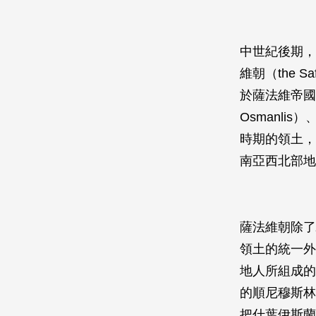
中世紀後期，
維朝（the 
於薩法維帝國
Osmanli
時期的領土，
南亞西北部地
薩法維朝除了
領土的統一外
地人所組成的
的順尼穆斯林
把什葉伊斯蘭