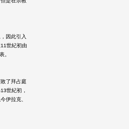
，但是在宗教
況，因此引入
11世紀初由
代表。
打敗了拜占庭
13世紀初，
現今伊拉克、