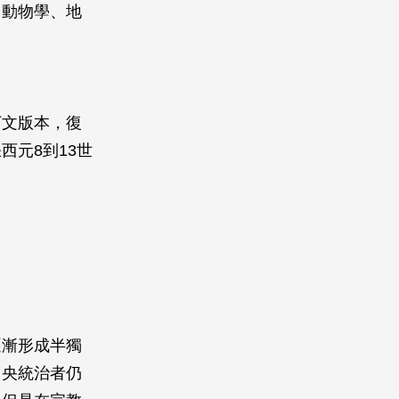
、動物學、地
丁文版本，復
元8到13世
逐漸形成半獨
中央統治者仍