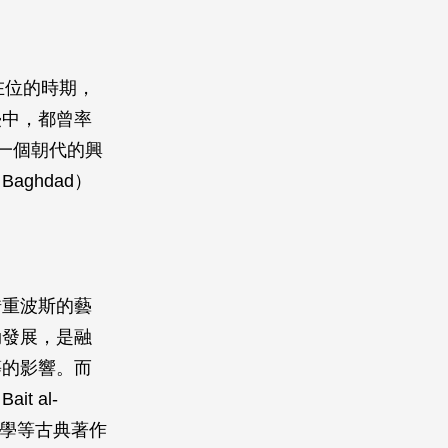
）在位的時期，
侵中，都曾率
。一個朝代的興
ghdad）
借重波斯的藝
勃發展，是融
等的影響。而
 al-
科學等古典著作