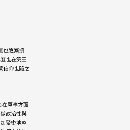
圖也逐漸擴
地區也在第三
斯蘭信仰也隨之
治者在軍事方面
續做政治性與
更加緊密地整