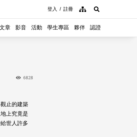
網站導覽
登入
註冊
展開搜尋
文章
影音
活動
學生專區
夥伴
認證
瀏覽次數
6828
為觀止的建築
土地上究竟是
帶給世人許多