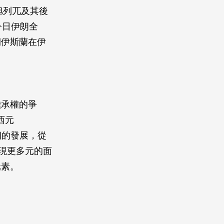
旭列兀及其後
了今日伊朗全
期伊斯蘭在伊
。
繼承權的爭
西元
朗的發展，從
現更多元的面
元素。