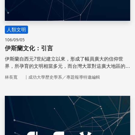
人類文明
106/09/05
伊斯蘭文化：引言
伊斯蘭自西元7世紀建立以來，形成了幅員廣大的信仰世
界，所孕育的文明相當多元，而台灣大眾對這廣大地區的文
化與文明卻非常陌生。
｜
林長寬
成功大學歷史學系／專題報導特邀編輯
儲存