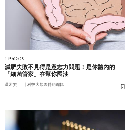
115/02/25
減肥失敗不見得是意志力問題！是你體內的
「細菌管家」在幫你囤油
｜
洪孟樊
科技大觀園特約編輯
儲