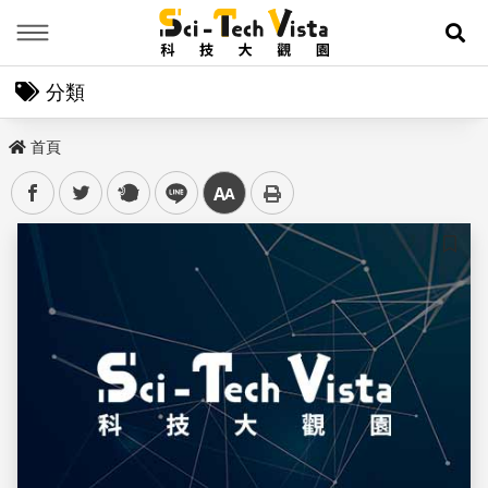
Menu
展
分類
首頁
facebook
twitter
plurk
line
中
儲存