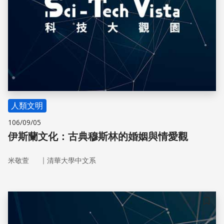
人類文明
106/09/05
伊斯蘭文化：古典穆斯林的婚姻與情愛觀
｜
米敬萱
清華大學中文系
儲存