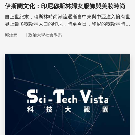
伊斯蘭文化：印尼穆斯林婦女服飾與美妝時尚
自上世紀末，穆斯林時尚潮流逐漸自中東與中亞進入擁有世
界上最多穆斯林人口的印尼，時至今日，印尼的穆斯林時尚
發展已經相當成熟與多元。
｜
邱炫元
政治大學社會學系
儲存