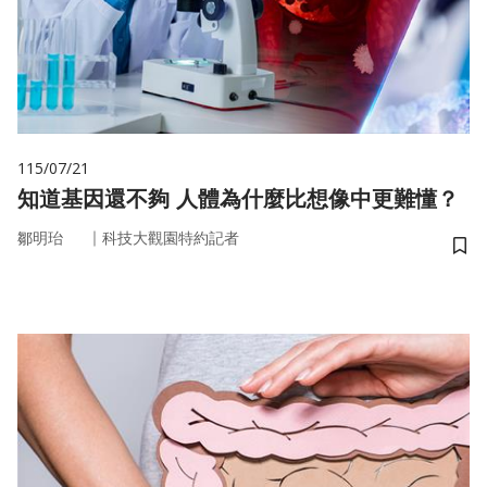
115/07/21
知道基因還不夠 人體為什麼比想像中更難懂？
｜
鄒明珆
科技大觀園特約記者
儲