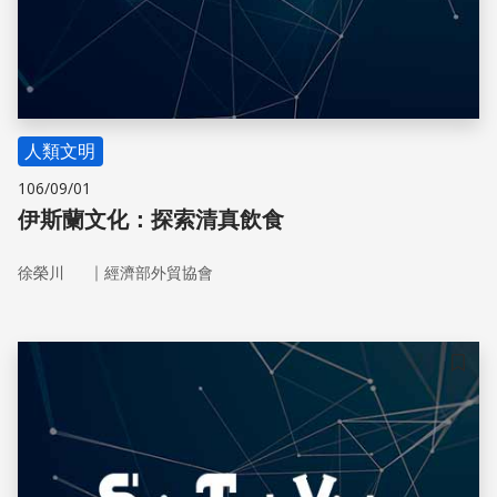
人類文明
106/09/01
伊斯蘭文化：探索清真飲食
｜
徐榮川
經濟部外貿協會
儲存