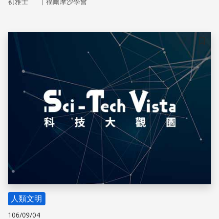
｜
初雅士
福爾摩沙學會
儲存
人類文明
106/09/04