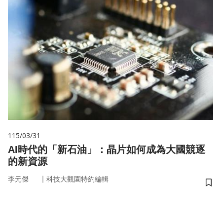
115/03/31
AI時代的「新石油」：晶片如何成為大國競逐
的新資源
｜
李元傑
科技大觀園特約編輯
儲