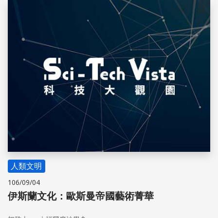
儲存
人類文明
106/09/04
伊斯蘭文化：歐斯曼帝國藝術菁華