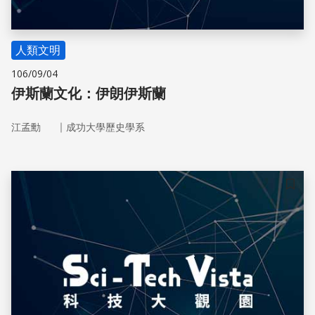
人類文明
106/09/04
伊斯蘭文化：伊朗伊斯蘭
｜
江孟勳
成功大學歷史學系
儲存