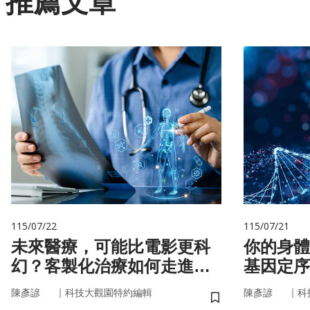
推薦文章
115/07/22
115/07/21
未來醫療，可能比電影更科
你的身體
幻？客製化治療如何走進真
基因定序
實世界
書
｜
｜
陳彥諺
科技大觀園特約編輯
陳彥諺
科
儲存書籤