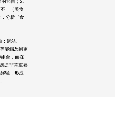
的節目；2.
類不一（美食
業，分析『食
動：網站、
App等能觸及到更
師組合，而在
就感是非常重要
仿經驗，形成
穫。