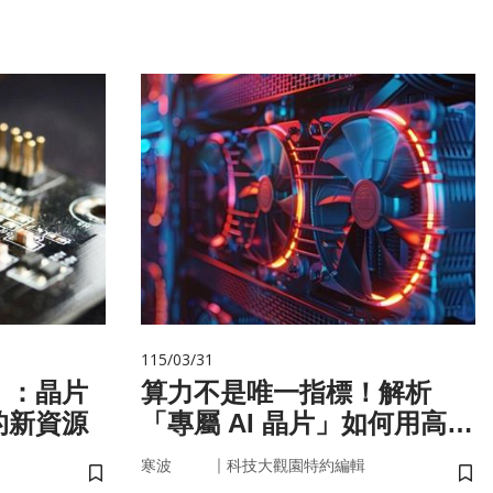
115/03/31
」：晶片
算力不是唯一指標！解析
的新資源
「專屬 AI 晶片」如何用高效
率驅動未來
｜
寒波
科技大觀園特約編輯
儲存書籤
儲