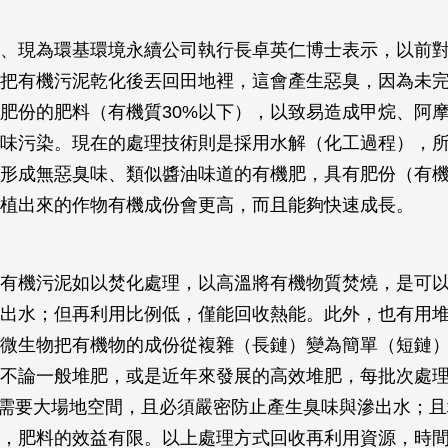
、現為環基環境永續公司執行長卓英仁博士表示，以前
把有機污泥乾化後丟回田地裡，這會產生惡臭，因為未
肥份的肥料（有機質30%以下），以致易造成甲烷、阿
味污染。現在的處理技術則是採用水解（化工過程），
形成無惡臭味、類似醬油味道的有機肥，具有肥份（有機
植出來的作物有機成份會更高，而且能夠快速成長。
有機污泥如以焚化處理，以高溫將有機物質焚燒，是可
出水；但再利用比例低，僅能回收熱能。此外，也有用
微生物把有機物的成份從複雜（長鏈）變為簡單（短鏈
不論一般堆肥，或是近年來發展的高效堆肥，每批次處
，也需要大場地空間，且必須嚴密防止產生臭味與滲出水；
，肥料的效益有限。以上處理方式回收再利用資源，時