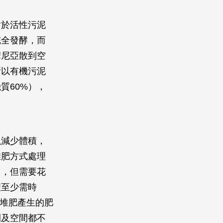
對於活性污泥
完全發酵，而
摩尼亞散到空
所以有機污泥
質60%），
以減少體積，
堆肥方式處理
），但需要花
理至少需時
且堆肥產生的肥
間及空間都不