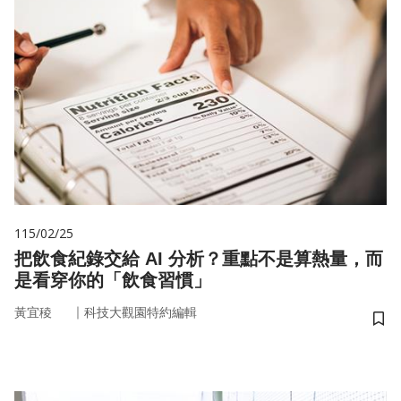
115/02/25
把飲食紀錄交給 AI 分析？重點不是算熱量，而
是看穿你的「飲食習慣」
｜
黃宜稜
科技大觀園特約編輯
儲