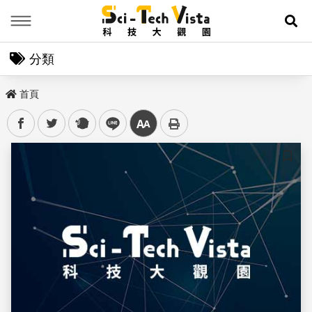
Menu
展
分類
首頁
facebook
twitter
plurk
line
中
儲存