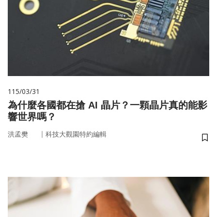
115/03/31
為什麼各國都在搶 AI 晶片？一顆晶片真的能影
響世界嗎？
｜
洪孟樊
科技大觀園特約編輯
儲