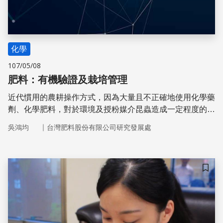
化學
107/05/08
肥料：有機驗證及栽培管理
近代慣用的農耕操作方式，因為大量且不正確地使用化學藥
劑、化學肥料，對於環境及授粉媒介昆蟲造成一定程度的傷
害；其實早在西元1920～1940年間，就有人開始倡導與土
｜
吳鴻均
台灣肥料股份有限公司研究發展處
地和平相處的農耕觀點。
儲存