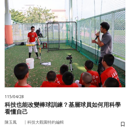
115/04/28
科技也能改變棒球訓練？基層球員如何用科學
看懂自己
｜
陳玉鳳
科技大觀園特約編輯
儲