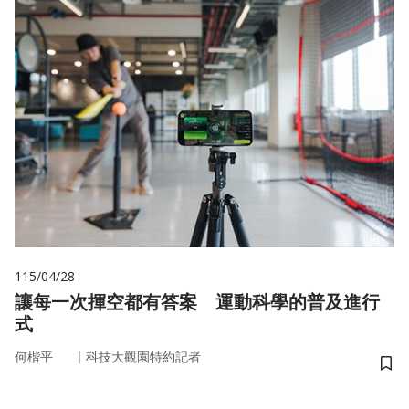
115/04/28
讓每一次揮空都有答案 運動科學的普及進行
式
｜
何楷平
科技大觀園特約記者
儲