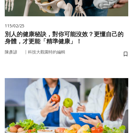
115/02/25
別人的健康秘訣，對你可能沒效？更懂自己的
身體，才更能「精準健康」！
｜
陳彥諺
科技大觀園特約編輯
儲