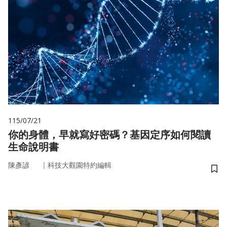
115/07/21
你的身體，早就寫好密碼？基因定序如何閱讀
生命說明書
｜
陳彥諺
科技大觀園特約編輯
儲