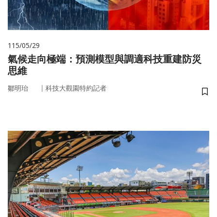
115/05/29
氣候走向極端：預測模型與調適科技重建防災
思維
｜
鄒明珆
科技大觀園特約記者
儲