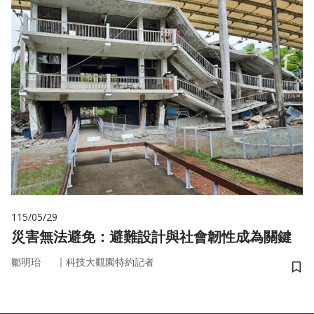
115/05/29
災害無法避免：避難設計與社會韌性成為關鍵
｜
鄒明珆
科技大觀園特約記者
儲