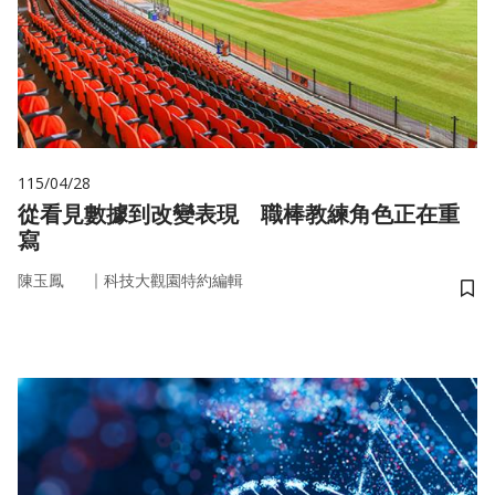
115/04/28
從看見數據到改變表現 職棒教練角色正在重
寫
｜
陳玉鳳
科技大觀園特約編輯
儲