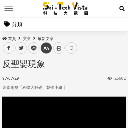
Menu
展
分類
首頁
文章
最新文章
facebook
twitter
line
中
反聖嬰現象
瀏覽次
97/07/29
26602
｜
東森電視「科學大解碼」製作小組