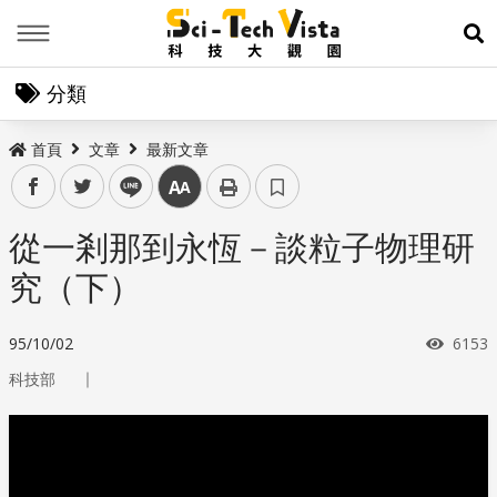
Menu
展
分類
首頁
文章
最新文章
facebook
twitter
line
中
從一剎那到永恆－談粒子物理研
究（下）
瀏覽
95/10/02
6153
｜
科技部