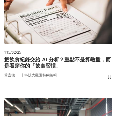
115/02/25
把飲食紀錄交給 AI 分析？重點不是算熱量，而
是看穿你的「飲食習慣」
｜
黃宜稜
科技大觀園特約編輯
儲