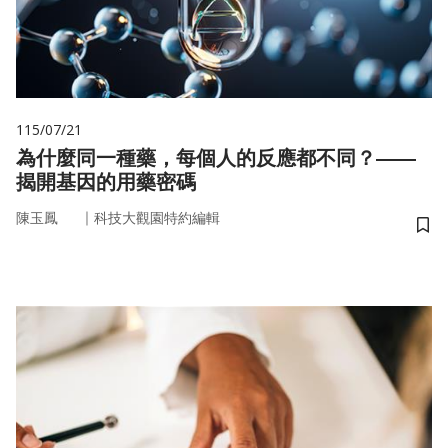
115/07/21
為什麼同一種藥，每個人的反應都不同？——
揭開基因的用藥密碼
｜
陳玉鳳
科技大觀園特約編輯
儲