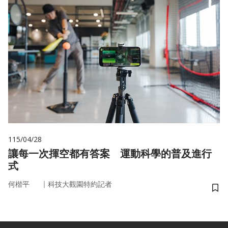
115/04/28
讓每一次揮空都有答案 運動科學的普及進行
式
｜
何楷平
科技大觀園特約記者
儲