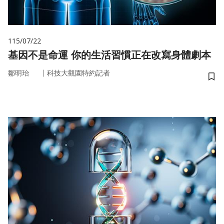
115/07/22
基因不是命運 你的生活習慣正在改寫身體劇本
｜
鄒明珆
科技大觀園特約記者
儲