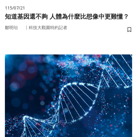
115/07/21
知道基因還不夠 人體為什麼比想像中更難懂？
｜
鄒明珆
科技大觀園特約記者
儲