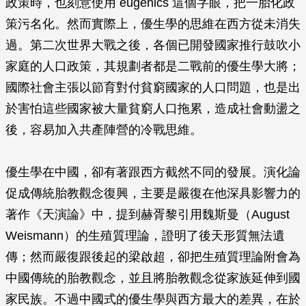
政策時，也刻意使用 eugenics 這個字眼，把一胎化政
策污名化。然而實際上，優生學的思維在西方從未消失
過。第二次世界大戰之後，各個已開發國家推行鼓吹小
家庭的人口政策，其規劃者都是二戰前的優生學大將；
國際社會主張以節育對付貧窮國家的人口問題，也是出
於害怕這些國家被大量貧窮人口拖累，造成社會動盪之
後，容易加入共產陣營的冷戰思維。
優生學在中國，卻有著跟西方截然不同的發展。演化論
促成傳統胎教觀念復興，主要是嚴復在他深具影響力的
著作《天演論》中，提到赫胥黎引用魏斯曼（August
Weismann）的生殖質理論，證明了後天形質無法遺
傳；然而嚴復跟後起的梁啟超，卻把生殖質理論附會為
中國傳統的胎教觀念，並且將胎教觀念從家族延伸到國
家民族。不過中國式的優生學與西方最大的差異，在於