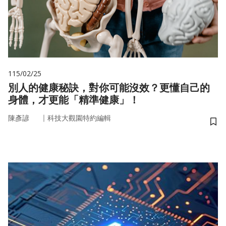
115/02/25
別人的健康秘訣，對你可能沒效？更懂自己的
身體，才更能「精準健康」！
｜
陳彥諺
科技大觀園特約編輯
儲