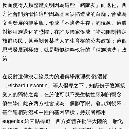
反而使得人類整體文明因為這些「豬隊友」而退化。西
方社會開始懼怕這些因為基因缺陷造成的白痴，會成為
文明發展的拖油瓶，形成「不適者生存」的現象。這股
對於種族退化的恐懼，在許多國家促成了諸如限制特定
族群移民，甚至剝奪某些人的生育權的公共政策；這個
思想發展到極致，就是類似納粹執行的「種族清洗」政
策。
在反對遺傳決定論最力的遺傳學家理察·路溫頓
（Richard Lewontin）等人倡導之下，知識份子逐漸接
受人的獨特之處，在於他可以不受生物性限制的觀念，
優生學自此在西方社會成為一個髒字眼。發展到後來，
甚至連相對溫和中性的基因篩檢，持疑者都用
eugenics 給它貼標籤；西方媒體在批評大陸的一胎化