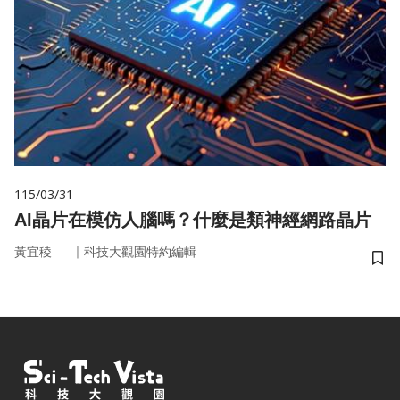
115/03/31
AI晶片在模仿人腦嗎？什麼是類神經網路晶片
｜
黃宜稜
科技大觀園特約編輯
儲