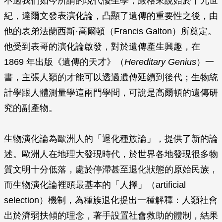
不過我們如今所謂的現代優生學，嚴格來說始於十九世
紀，達爾文發表演化論，凸顯了遺傳的重要性之後，由
他的表弟法蘭西斯·高爾頓（Francis Galton）所奠定。
他受到表哥的演化論啟發，對於遺傳產生興趣，在
1869 年出版《遺傳的天才》（
Hereditary Genius
）一
書，主張人類的才能可以透過遺傳延續到後代；生物統
計學跟人體測量學這兩門學問，可說是高爾頓的遺傳研
究的副產物。
生物演化論為歐洲人的「退化種族論」，提供了新的論
述。歐洲人在地理大發現時代，於世界各地發現很多物
質文明十分低落，處於停滯甚至退化狀態的原始民族，
而生物演化論裡頭最基本的「人擇」（artificial
selection）機制，為種族退化提出一種解釋：人類社會
出於濟弱扶傾的理念，著手設置社會救助的體制，結果