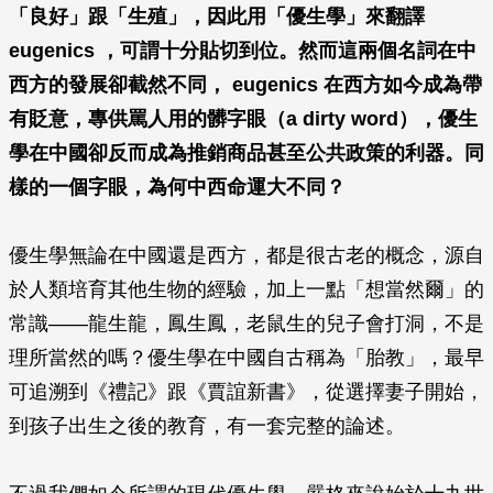
「良好」跟「生殖」，因此用「優生學」來翻譯
eugenics ，可謂十分貼切到位。然而這兩個名詞在中
西方的發展卻截然不同， eugenics 在西方如今成為帶
有貶意，專供罵人用的髒字眼（a dirty word），優生
學在中國卻反而成為推銷商品甚至公共政策的利器。同
樣的一個字眼，為何中西命運大不同？
優生學無論在中國還是西方，都是很古老的概念，源自
於人類培育其他生物的經驗，加上一點「想當然爾」的
常識——龍生龍，鳳生鳳，老鼠生的兒子會打洞，不是
理所當然的嗎？優生學在中國自古稱為「胎教」，最早
可追溯到《禮記》跟《賈誼新書》，從選擇妻子開始，
到孩子出生之後的教育，有一套完整的論述。