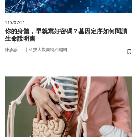
115/07/21
你的身體，早就寫好密碼？基因定序如何閱讀
生命說明書
｜
陳彥諺
科技大觀園特約編輯
儲