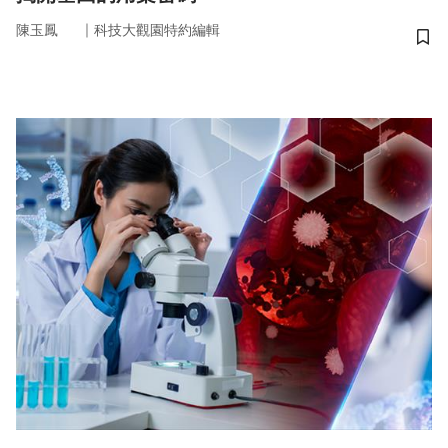
｜
陳玉鳳
科技大觀園特約編輯
儲