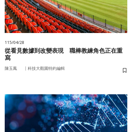
115/04/28
從看見數據到改變表現 職棒教練角色正在重
寫
｜
陳玉鳳
科技大觀園特約編輯
儲