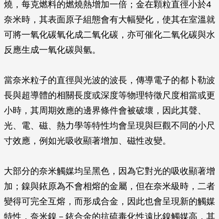
燒，每克燃料的燃燒熱增加一倍；金在顆粒直徑小於4
奈米時，其表面原子組態會有大幅變化，使其在室溫就
可將一氧化碳氧化成二氧化碳，亦可催化二氧化碳與水
反應生成一氧化碳與氫。
當奈米粒子的直徑與光波的波長，傳導電子的都卜勒波
長與超導體的相關長度或深度等物理特徵尺度相當或更
小時，其周期效應的邊界條件會被破壞，因此其聲、
光、電、磁、熱力學等特性均會呈現與巨觀不同的小尺
寸效應，例如光吸收顯著增加、磁性改變。
大部分的奈米觸媒均呈黑色，因為它對光的吸收顯著增
加；鎳與銥原為不會相熔的金屬，但在奈米級時，二者
變得可完全互熔，而形成合金，因此也會呈現新的觸媒
特性，奈米鎳－銥合金的抗硫毒化性遠比鎳觸媒高，其