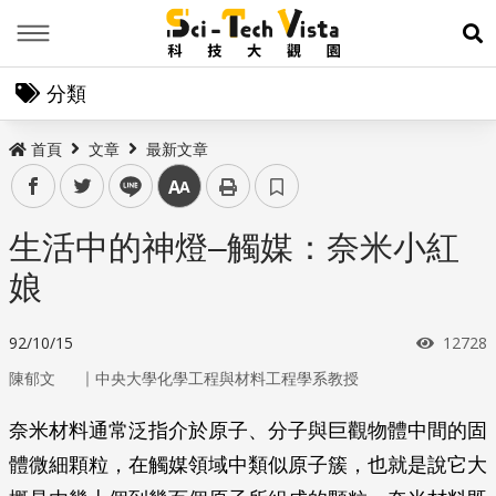
Menu
展
分類
首頁
文章
最新文章
facebook
twitter
line
中
生活中的神燈–觸媒：奈米小紅
娘
瀏覽次
92/10/15
12728
｜
陳郁文
中央大學化學工程與材料工程學系教授
奈米材料通常泛指介於原子、分子與巨觀物體中間的固
體微細顆粒，在觸媒領域中類似原子簇，也就是說它大