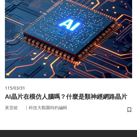
115/03/31
AI晶片在模仿人腦嗎？什麼是類神經網路晶片
｜
黃宜稜
科技大觀園特約編輯
儲