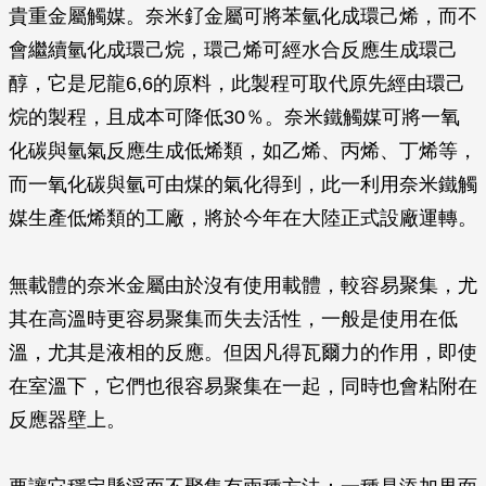
貴重金屬觸媒。奈米釕金屬可將苯氫化成環己烯，而不
會繼續氫化成環己烷，環己烯可經水合反應生成環己
醇，它是尼龍6,6的原料，此製程可取代原先經由環己
烷的製程，且成本可降低30％。奈米鐵觸媒可將一氧
化碳與氫氣反應生成低烯類，如乙烯、丙烯、丁烯等，
而一氧化碳與氫可由煤的氣化得到，此一利用奈米鐵觸
媒生產低烯類的工廠，將於今年在大陸正式設廠運轉。
無載體的奈米金屬由於沒有使用載體，較容易聚集，尤
其在高溫時更容易聚集而失去活性，一般是使用在低
溫，尤其是液相的反應。但因凡得瓦爾力的作用，即使
在室溫下，它們也很容易聚集在一起，同時也會粘附在
反應器壁上。