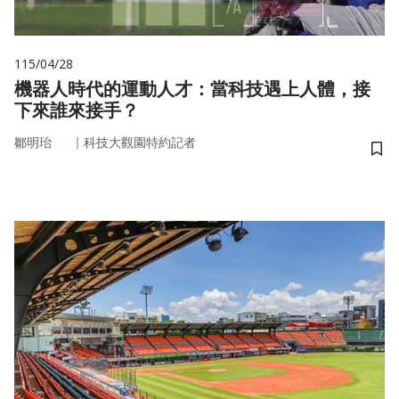
115/04/28
機器人時代的運動人才：當科技遇上人體，接
下來誰來接手？
｜
鄒明珆
科技大觀園特約記者
儲