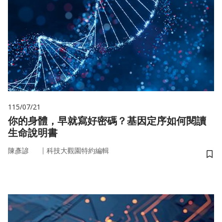
115/07/21
你的身體，早就寫好密碼？基因定序如何閱讀
生命說明書
｜
陳彥諺
科技大觀園特約編輯
儲