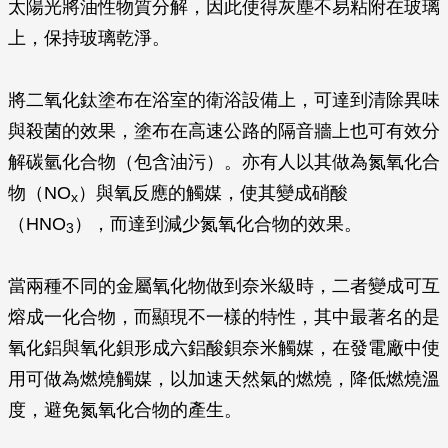
太陽光將油性物質分解，因此使得灰塵不易粘附在玻璃
上，保持玻璃乾淨。
將二氧化鈦塗布在浴室的衛浴設備上，可達到清除異味
與殺菌的效果，塗布在高速公路的隔音牆上也可有效分
解碳氫化合物（包含油污）。亦有人以其做為氮氧化合
物（NO
）與氧反應的觸媒，使其變成硝酸
x
（HNO
），而達到減少氮氧化合物的效果。
3
當兩種不同的金屬氧化物做到奈米級時，二者變成可互
熔成一化合物，而顯現不一樣的特性，其中最著名的是
氧化鋁與氧化鋇形成六鋁酸鋇奈米觸媒，在發電廠中使
用可做為燃燒觸媒，以加速天然氣的燃燒，降低燃燒溫
度，避免氮氧化合物的產生。