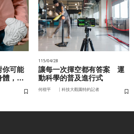
115/04/28
對你可能
讓每一次揮空都有答案 運
身體，才
動科學的普及進行式
！
｜
何楷平
科技大觀園特約記者
儲存書籤
儲