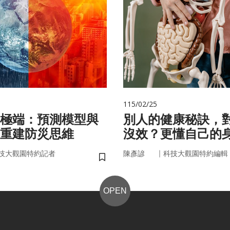
115/02/25
極端：預測模型與
別人的健康秘訣，
重建防災思維
沒效？更懂自己的
更能「精準健康」
｜
技大觀園特約記者
陳彥諺
科技大觀園特約編輯
儲存書籤
OPEN