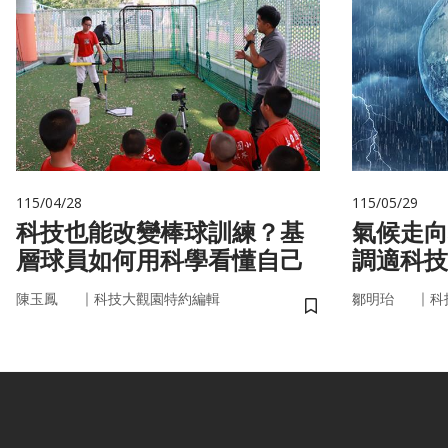
115/04/28
115/05/29
科技也能改變棒球訓練？基
氣候走向
層球員如何用科學看懂自己
調適科技
｜
｜
陳玉鳳
科技大觀園特約編輯
鄒明珆
科
儲存書籤