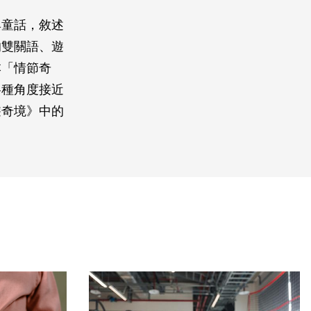
典童話，敘述
的雙關語、遊
本「情節奇
各種角度接近
遊奇境》中的