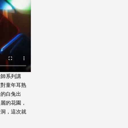
大師系列講
您對童年耳熟
錶的白兔出
美麗的花園，
子洞，這次就