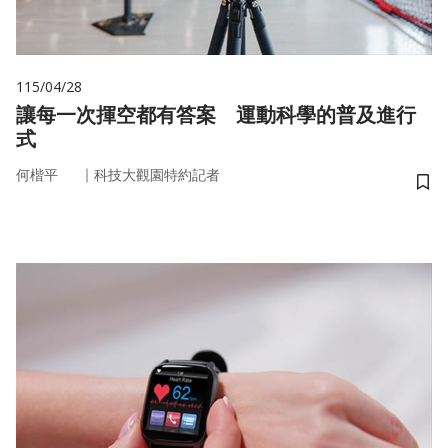
115/04/28
讓每一次揮空都有答案 運動科學的普及進行
式
｜
何楷平
科技大觀園特約記者
儲