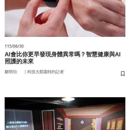
115/06/30
AI會比你更早發現身體異常嗎？智慧健康與AI
照護的未來
｜
鄒明珆
科技大觀園特約記者
儲