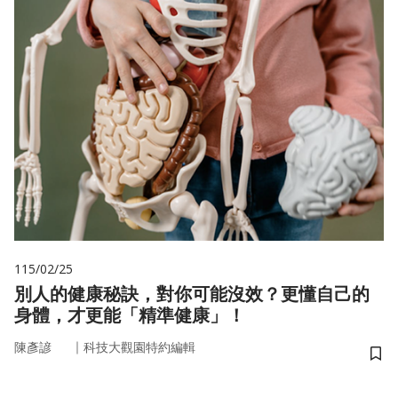
115/02/25
別人的健康秘訣，對你可能沒效？更懂自己的
身體，才更能「精準健康」！
｜
陳彥諺
科技大觀園特約編輯
儲