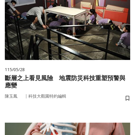
115/05/28
斷層之上看見風險 地震防災科技重塑預警與
應變
｜
陳玉鳳
科技大觀園特約編輯
儲