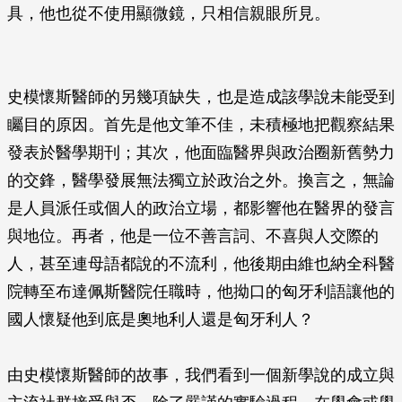
具，他也從不使用顯微鏡，只相信親眼所見。
史模懷斯醫師的另幾項缺失，也是造成該學說未能受到
矚目的原因。首先是他文筆不佳，未積極地把觀察結果
發表於醫學期刊；其次，他面臨醫界與政治圈新舊勢力
的交鋒，醫學發展無法獨立於政治之外。換言之，無論
是人員派任或個人的政治立場，都影響他在醫界的發言
與地位。再者，他是一位不善言詞、不喜與人交際的
人，甚至連母語都說的不流利，他後期由維也納全科醫
院轉至布達佩斯醫院任職時，他拗口的匈牙利語讓他的
國人懷疑他到底是奧地利人還是匈牙利人？
由史模懷斯醫師的故事，我們看到一個新學說的成立與