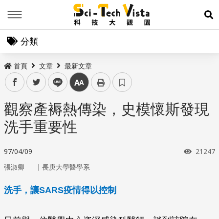
Menu
展
分類
首頁
文章
最新文章
facebook
twitter
line
中
觀察產褥熱傳染，史模懷斯發現
洗手重要性
瀏覽次
97/04/09
21247
｜
張淑卿
長庚大學醫學系
洗手，讓SARS疫情得以控制