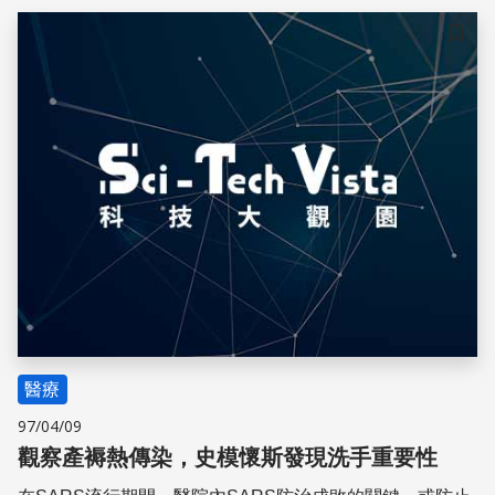
儲存
醫療
97/04/09
觀察產褥熱傳染，史模懷斯發現洗手重要性