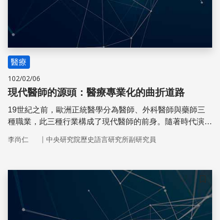
醫療
102/02/06
現代醫師的源頭：醫療專業化的曲折道路
19世紀之前，歐洲正統醫學分為醫師、外科醫師與藥師三
種職業，此三種行業構成了現代醫師的前身。隨著時代演
進，醫師這個職業逐漸專業化，然而這並非只是因為知識的
｜
李尚仁
中央研究院歷史語言研究所副研究員
增進，政治經濟、意識形態與社會制度也扮演了重要的角
色。
儲存