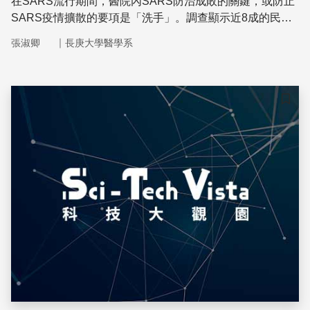
在SARS流行期間，醫院內SARS防治成敗的關鍵，或防止
SARS疫情擴散的要項是「洗手」。調查顯示近8成的民眾
知道探病前後要洗手，但仍有33.7％的民眾做不到。
｜
張淑卿
長庚大學醫學系
儲存