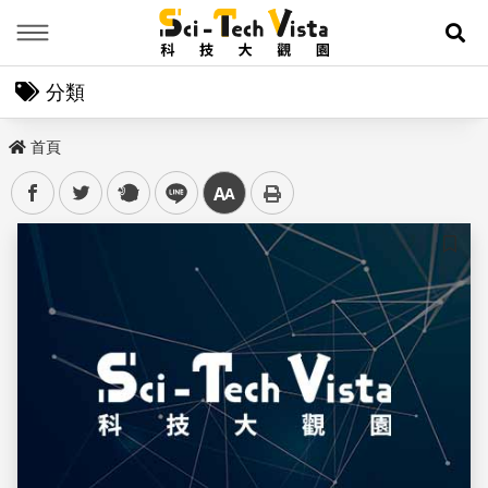
Menu
展
分類
首頁
facebook
twitter
plurk
line
中
儲存