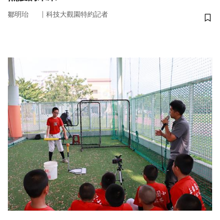
｜
鄒明珆
科技大觀園特約記者
儲