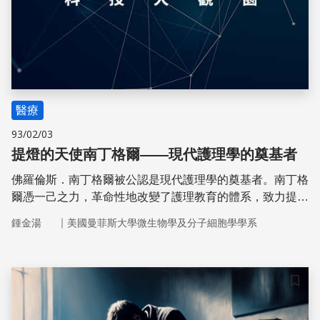
醫療
93/02/03
提燈的天使南丁格爾——現代護理學的奠基者
佛羅倫斯．南丁格爾被公認是現代護理學的奠基者。南丁格
爾憑一己之力，革命性地改變了護理教育的體系，致力提高
這個行業的專業水準，使護理成為現代醫學領域中一個重要
｜
鍾金湯
美國曼菲斯大學微生物學及分子細胞學學系
的學門。
儲存