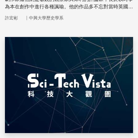
為本在創作中進行各種諷喻。他的作品多不忘對當時英國上
流社會矯飾做作、裝腔作勢的風習大加嘲諷。
｜
許宏彬
中興大學歷史學系
儲存