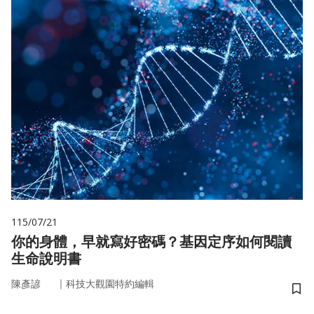
115/07/21
你的身體，早就寫好密碼？基因定序如何閱讀
生命說明書
｜
陳彥諺
科技大觀園特約編輯
儲