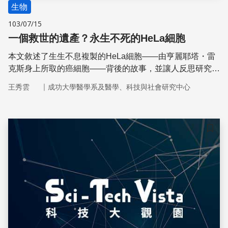
生物
103/07/15
一個救世的遺產？永生不死的HeLa細胞
本文敘述了生生不息複製的HeLa細胞——由亨麗耶塔・雷
克斯身上所取的癌細胞——背後的故事，並讓人反思研究與
醫療倫理以及科學背後的利益分配是否有不公正之處。
｜
王秀雲
成功大學醫學系及醫學、科技與社會研究中心
儲存