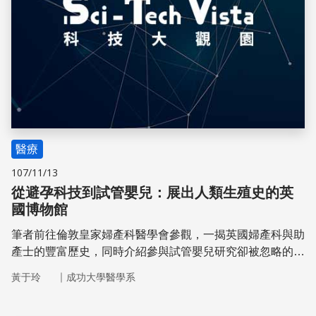
醫療
107/11/13
從避孕科技到試管嬰兒：展出人類生殖史的英
國博物館
筆者前往倫敦皇家婦產科醫學會參觀，一揭英國婦產科與助
產士的豐富歷史，同時介紹參與試管嬰兒研究卻被忽略的胚
胎學家——Jean Purdy。另外分享學會透過網路的討論空
｜
黃于玲
成功大學醫學系
間，鼓勵一般民眾參與學會事務。