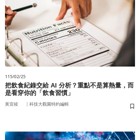
115/02/25
把飲食紀錄交給 AI 分析？重點不是算熱量，而
是看穿你的「飲食習慣」
｜
黃宜稜
科技大觀園特約編輯
儲