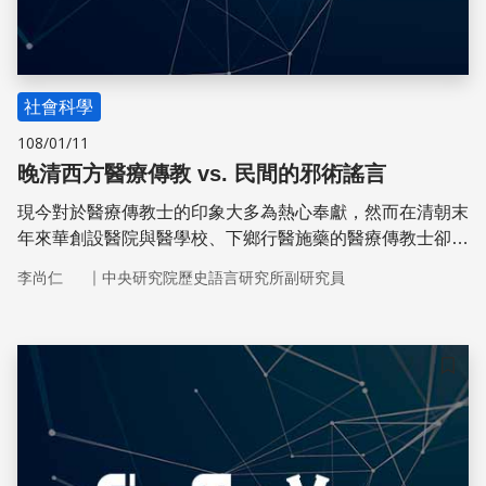
社會科學
108/01/11
晚清西方醫療傳教 vs. 民間的邪術謠言
現今對於醫療傳教士的印象大多為熱心奉獻，然而在清朝末
年來華創設醫院與醫學校、下鄉行醫施藥的醫療傳教士卻受
到地方官員、士紳乃至一般百姓的反對，並產生許多謠言，
｜
李尚仁
中央研究院歷史語言研究所副研究員
例如傳教士從中國孕婦腹中挖取胎兒煉製神奇的藥物，或用
眼睛製造鴉片。這些謠言的出現是受到華人傳統信仰、文化
乃至醫學的背景的影響。而反觀現代，許多偽科學的產生也
同樣受到這些華人背景因素的影響。
儲存