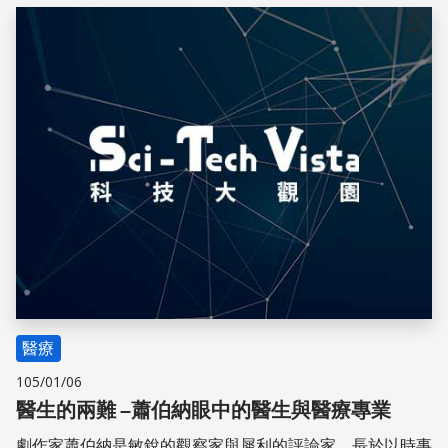
儲存
醫療
105/01/06
醫生的兩難 –蕭伯納眼中的醫生與醫療專業
劇作家蕭伯納是敏銳的觀察家與犀利的評論家，長於以時事