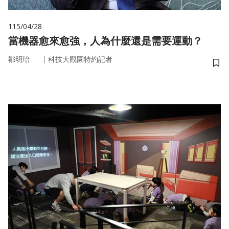
115/04/28
當機器愈來愈強，人為什麼還是需要運動？
｜
鄒明珆
科技大觀園特約記者
儲