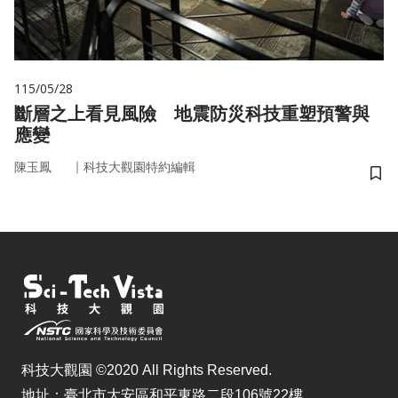
115/05/28
斷層之上看見風險 地震防災科技重塑預警與
應變
｜
陳玉鳳
科技大觀園特約編輯
儲
科技大觀園 ©2020 All Rights Reserved.
地址：臺北市大安區和平東路二段106號22樓