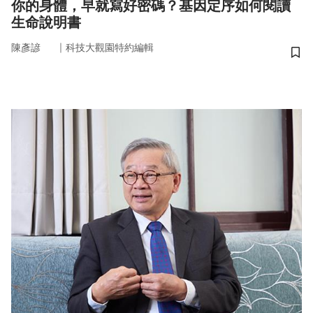
你的身體，早就寫好密碼？基因定序如何閱讀
生命說明書
｜
陳彥諺
科技大觀園特約編輯
儲