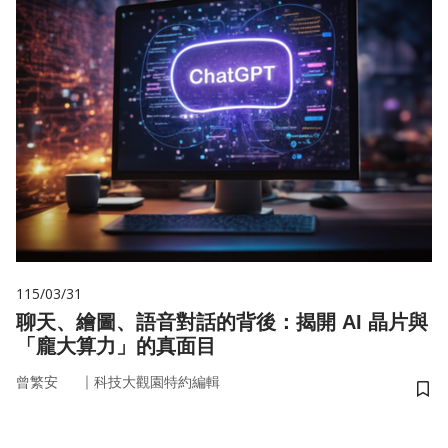
115/03/31
聊天、繪圖、語音對話的背後：揭開 AI 晶片與
「龐大算力」的真面目
｜
曾繁安
科技大觀園特約編輯
儲