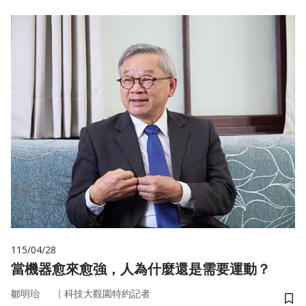
115/04/28
當機器愈來愈強，人為什麼還是需要運動？
｜
鄒明珆
科技大觀園特約記者
儲