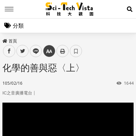
Menu
展
分類
首頁
facebook
twitter
line
中
化學的善與惡〈上〉
瀏覽
105/02/16
1644
｜
IC之音廣播電台