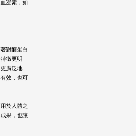
的血凝素，如
藉著對醣蛋白
造特徵更明
，更廣泛地
毒有效，也可
應用於人體之
究成果，也讓