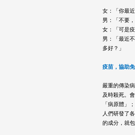
女：「你最近
男：「不要，
女：「可是疫
男：「最近不
多好？」
疫苗，協助免
嚴重的傳染病
及時殺死。會
「病原體」；
人們研發了各
的成分，就包