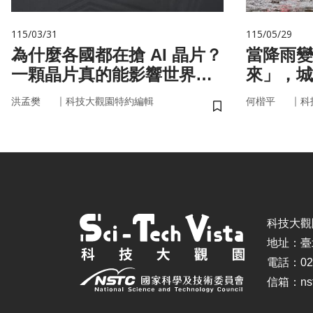
115/03/31
115/05/29
為什麼各國都在搶 AI 晶片？
當降雨變
一顆晶片真的能影響世界
來」，城
嗎？
即時應變
｜
｜
洪孟樊
科技大觀園特約編輯
何楷平
科
儲存書籤
科技大觀園 ©
地址：臺
電話：02-
信箱：nstc