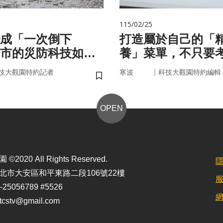
115/02/25
成「一次倒下
打造屬於自己的「
市的災防科技如何
養」菜單，不只要
？
因，關鍵更在腸道
｜
技大觀園特約記者
寒波
科技大觀園特約編輯
儲存書籤
OPEN
2020 All Rights Reserved.
北市大安區和平東路二段106號22樓
25056789 #5526
stv@gmail.com