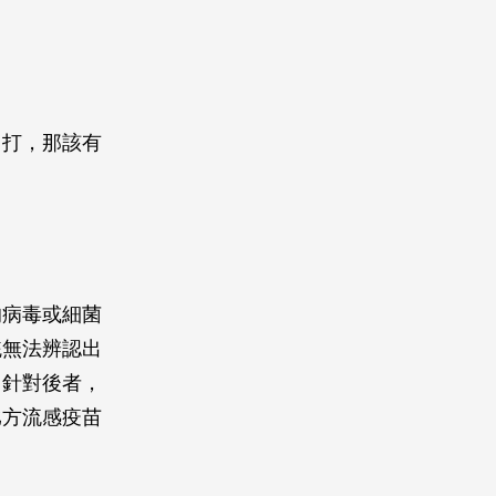
」
用打，那該有
的病毒或細菌
統無法辨認出
。針對後者，
比方流感疫苗