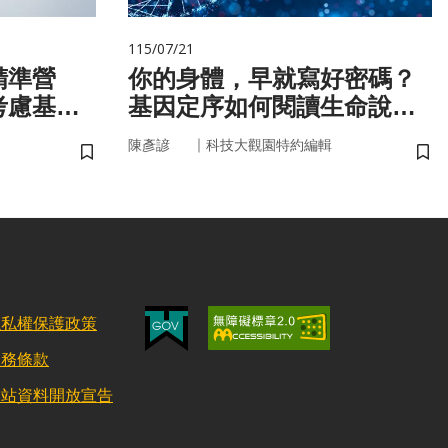
115/07/21
精準營
你的身體，早就寫好密碼？
考慮基
基因定序如何閱讀生命說明
微生物
書
｜
陳彥諺
科技大觀園特約編輯
儲存書籤
儲
隱私權保護政策
服務條款
網站資料開放宣告