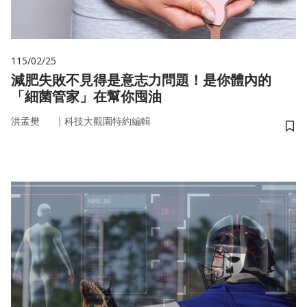
115/02/25
減肥失敗不見得是意志力問題！是你體內的
「細菌管家」在幫你囤油
｜
洪孟樊
科技大觀園特約編輯
儲