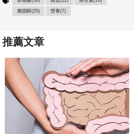
胺基酸(30)
雞蛋(12)
維生素(19)
膽固醇(25)
營養(7)
推薦文章