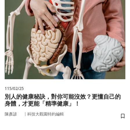
115/02/25
別人的健康秘訣，對你可能沒效？更懂自己的
身體，才更能「精準健康」！
｜
陳彥諺
科技大觀園特約編輯
儲