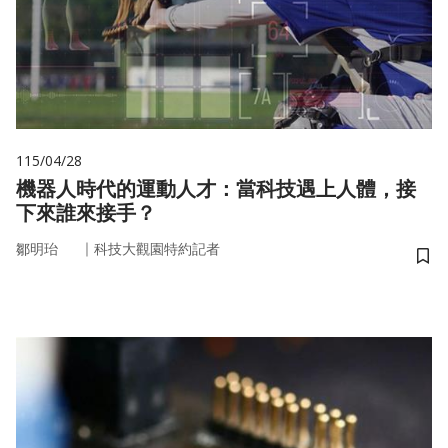
115/04/28
機器人時代的運動人才：當科技遇上人體，接
下來誰來接手？
｜
鄒明珆
科技大觀園特約記者
儲