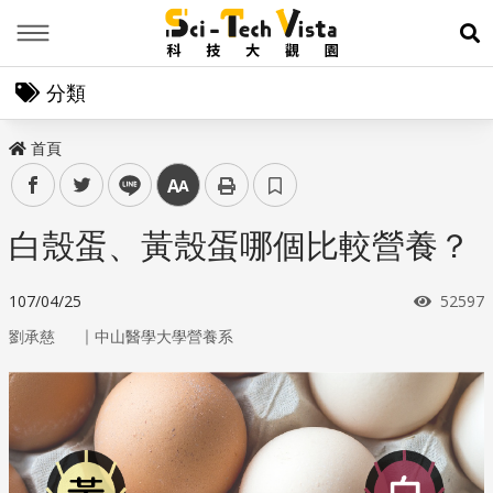
Menu
展
分類
首頁
facebook
twitter
line
中
白殼蛋、黃殼蛋哪個比較營養？
瀏覽次
107/04/25
52597
｜
劉承慈
中山醫學大學營養系