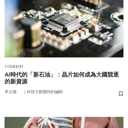
115/03/31
AI時代的「新石油」：晶片如何成為大國競逐
的新資源
｜
李元傑
科技大觀園特約編輯
儲