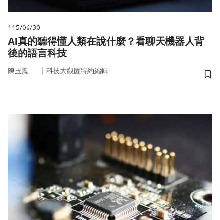
115/06/30
AI真的聽得懂人類在說什麼？看聊天機器人背
後的語言科技
｜
陳玉鳳
科技大觀園特約編輯
儲