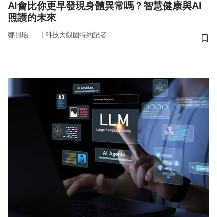
AI會比你更早發現身體異常嗎？智慧健康與AI
照護的未來
｜
鄒明珆
科技大觀園特約記者
儲