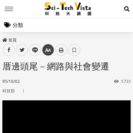
Menu
展
分類
首頁
facebook
twitter
line
中
厝邊頭尾－網路與社會變遷
瀏覽
95/10/02
5733
｜
科技部