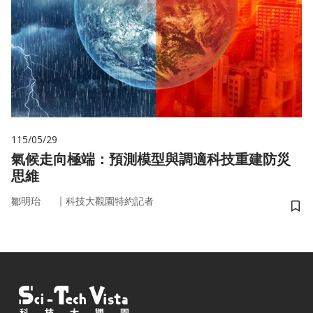
115/05/29
氣候走向極端：預測模型與調適科技重建防災
思維
｜
鄒明珆
科技大觀園特約記者
儲