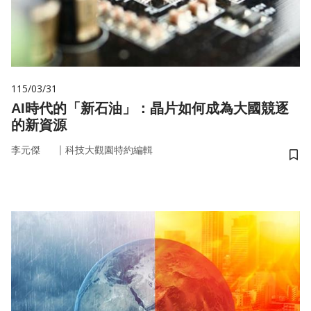
115/03/31
AI時代的「新石油」：晶片如何成為大國競逐
的新資源
｜
李元傑
科技大觀園特約編輯
儲