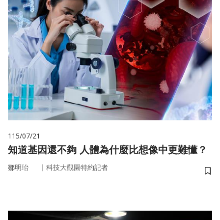
115/07/21
知道基因還不夠 人體為什麼比想像中更難懂？
｜
鄒明珆
科技大觀園特約記者
儲