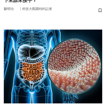
下來誰來接手？
｜
鄒明珆
科技大觀園特約記者
儲