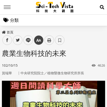
Menu
展
分類
首頁
facebook
twitter
line
中
農業生物科技的未來
瀏覽
102/10/15
4626
｜
賀端華
中央研究院院士／植物暨微生物研究所所長