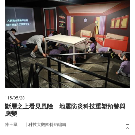
115/05/28
斷層之上看見風險 地震防災科技重塑預警與
應變
｜
陳玉鳳
科技大觀園特約編輯
儲